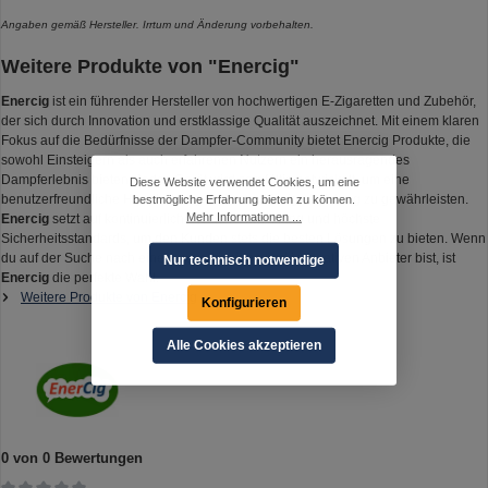
Angaben gemäß Hersteller. Irrtum und Änderung vorbehalten.
Weitere Produkte von "Enercig"
Enercig
ist ein führender Hersteller von hochwertigen E-Zigaretten und Zubehör,
der sich durch Innovation und erstklassige Qualität auszeichnet. Mit einem klaren
Fokus auf die Bedürfnisse der Dampfer-Community bietet Enercig Produkte, die
sowohl Einsteigern als auch erfahrenen Nutzern ein herausragendes
Dampferlebnis bieten. Jedes Gerät wird sorgfältig entwickelt, um eine
Diese Website verwendet Cookies, um eine
benutzerfreundliche Handhabung und zuverlässige Leistung zu gewährleisten.
bestmögliche Erfahrung bieten zu können.
Mehr Informationen ...
Enercig
setzt auf kontinuierliche Weiterentwicklung und höchste
Sicherheitsstandards, um den Kunden stets die besten Lösungen zu bieten. Wenn
du auf der Suche nach einem zuverlässigen und innovativen Anbieter bist, ist
Nur technisch notwendige
Enercig
die perfekte Wahl.
Weitere Produkte von Enercig
Konfigurieren
Alle Cookies akzeptieren
0 von 0 Bewertungen