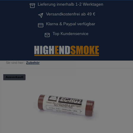
Lieferung innerhalb 1-2 Werktagen
alt springen
Versandkostenfrei ab 49 €
Klarna & Paypal verfügbar
Top Kundenservice
Sie sind hier:
Zubehör
Bildergalerie überspringen
Ausverkauft