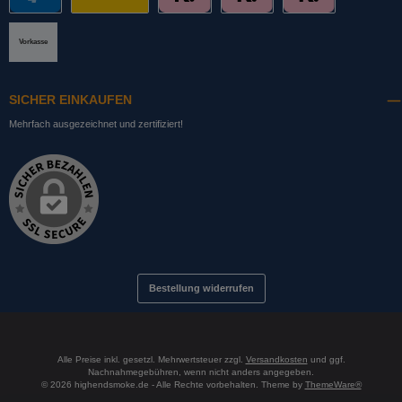
PayPal
DHL mit Altersprüfung
Slice it. (Ratenkauf)
Pay now. (Sofort Überweisung, Lastschrift
Pay later. (Rechnung)
Vorkasse
SICHER EINKAUFEN
Mehrfach ausgezeichnet und zertifiziert!
Bestellung widerrufen
Alle Preise inkl. gesetzl. Mehrwertsteuer zzgl.
Versandkosten
und ggf.
Nachnahmegebühren, wenn nicht anders angegeben.
© 2026 highendsmoke.de - Alle Rechte vorbehalten. Theme by
ThemeWare®