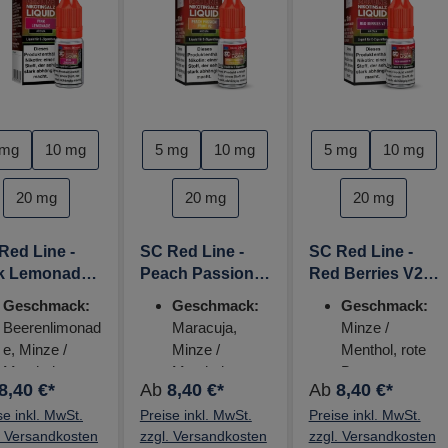
auswählen
auswählen
kotinstärke
Nikotinstärke
Nikotinstärke
 mg
10 mg
5 mg
10 mg
5 mg
10 mg
20 mg
20 mg
20 mg
Red Line -
SC Red Line -
SC Red Line -
k Lemonade
Peach Passion
Red Berries V2
l Nikotinsalz
Fruit V2 10ml
10ml Nikotinsalz
Geschmack:
Geschmack:
Geschmack:
uid - 20mg
Nikotinsalz
Liquid - 20mg
Beerenlimonad
Maracuja,
Minze /
Liquid - 20mg
e, Minze /
Minze /
Menthol, rote
Menthol
Menthol,
Beeren, rote
8,40 €*
Ab
8,40 €*
Ab
8,40 €*
Nikotinstärke:
Pfirsich
Früchte
se inkl. MwSt.
0 mg, 5 mg,
Preise inkl. MwSt.
Nikotinstärke:
Preise inkl. MwSt.
Nikotinstärke:
. Versandkosten
zzgl. Versandkosten
zzgl. Versandkosten
10 mg, 20mg
0 mg, 5 mg,
0 mg, 5 mg,