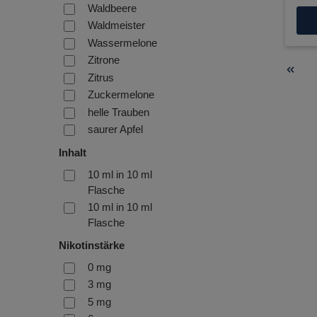
Waldbeere
Waldmeister
Wassermelone
Zitrone
Zitrus
Zuckermelone
helle Trauben
saurer Apfel
Inhalt
10 ml in 10 ml
Flasche
10 ml in 10 ml
Flasche
Nikotinstärke
0 mg
3 mg
5 mg