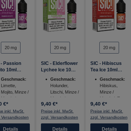
auswählen
auswählen
kotinstärke
Nikotinstärke
Nikotinstärke
20 mg
20 mg
20 mg
 - Passion
SIC - Elderflower
SIC - Hibiscus
ito 10ml
Lychee Ice 10ml
Tea Ice 10ml
otinsalz
Nikotinsalz
Nikotinsalz
Geschmack:
Geschmack:
Geschmack:
uid
Liquid
Liquid
Limette,
Holunder,
Hibiskus,
Mojito, Minze /
Litschi, Minze /
Minze /
Menthol,
Menthol
Menthol, Tee
0 €*
9,40 €*
9,40 €*
Passionsfrucht
Nikotinstärke:
Nikotinstärke:
se inkl. MwSt.
Nikotinstärke:
Preise inkl. MwSt.
20mg
Preise inkl. MwSt.
20mg
. Versandkosten
zzgl. Versandkosten
zzgl. Versandkosten
20mg
Details
Details
Details