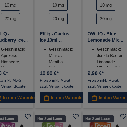
auswählen
auswählen
kotinstärke
Nikotinstärke
Nikotinstärke
10 mg
10 mg
10 mg
20 mg
20 mg
20 mg
IQ -
Elfliq - Cactus
OWLIQ - Blue
udberry Ice
Ice 10ml
Lemonade Mix
l Nikotinsalz
Nikotinsalz
10ml Nikotinsalz
Geschmack:
Geschmack:
Geschmack:
uid - 10mg
Liquid - 20mg
Liquid - 10mg
Aprikose,
Minze /
dunkle Beeren,
Himbeere,
Menthol,
Limonade
Honig,
Kaktus
Nikotinstärke:
0 €*
10,90 €*
9,90 €*
Moltebeere,
Nikotinstärke
10 mg, 20mg
se inkl. MwSt.
Orange
Preise inkl. MwSt.
n:
10 mg, 20
Preise inkl. MwSt.
. Versandkosten
zzgl. Versandkosten
zzgl. Versandkosten
Nikotinstärke:
mg
10 mg, 20mg
In den Warenkorb
In den Warenkorb
In den Ware
auf Lager!
Nur 2 auf Lager!
Nur 2 auf Lager!