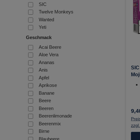
SIC
Twelve Monkeys
Wanted
Yeti
Geschmack
Acai Beere
Ni
Aloe Vera
Ananas
SIC
Anis
Moj
Apfel
Nik
Aprikose
Liq
Banane
Beere
Beeren
9,4
Beerenlimonade
Prei
Beerenmix
zzgl
Birne
Blaubeere