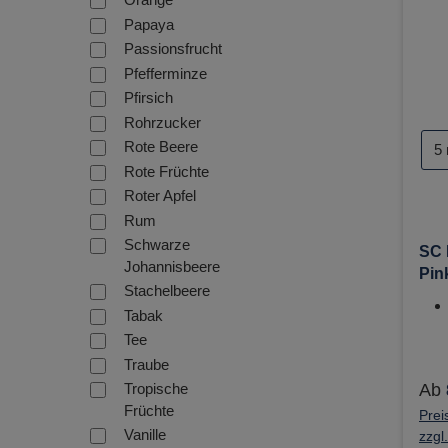
Papaya
Passionsfrucht
Pfefferminze
Pfirsich
Rohrzucker
Ni
Rote Beere
5
Rote Früchte
Roter Apfel
Rum
Schwarze
SC 
Johannisbeere
Pin
Stachelbeere
10m
Tabak
Liq
Tee
Traube
Tropische
Ab
Früchte
Prei
Vanille
zzgl