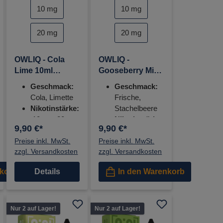
auswählen
auswählen
auswähle
Nikotinstärke
Nikotinstärke
10 mg
10 mg
20 mg
20 mg
OWLIQ - Cola
OWLIQ -
Lime 10ml
Gooseberry Mix
Nikotinsalz
10ml Nikotinsalz
Geschmack:
Geschmack:
Liquid
Liquid - 10mg
Cola, Limette
Frische,
Nikotinstärke:
Stachelbeere
10 mg, 20mg
Nikotinstärke:
9,90 €*
9,90 €*
10 mg, 20mg
Preise inkl. MwSt.
Preise inkl. MwSt.
zzgl. Versandkosten
zzgl. Versandkosten
nkorb
Details
In den Warenkorb
Nur 2 auf Lager!
Nur 2 auf Lager!