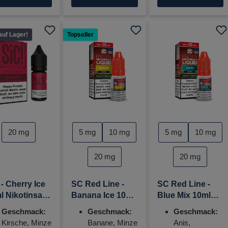
auf Lager!
Topseller
auswählen
auswählen
kotinstärke
Nikotinstärke
Nikotinstärke
20 mg
5 mg
10 mg
5 mg
10 mg
20 mg
20 mg
 - Cherry Ice
SC Red Line -
SC Red Line -
l Nikotinsalz
Banana Ice 10ml
Blue Mix 10ml
uid
Nikotinsalz
Nikotinsalz
Geschmack:
Geschmack:
Geschmack:
Liquid - 20mg
Liquid - 20mg
Kirsche, Minze
Banane, Minze
Anis,