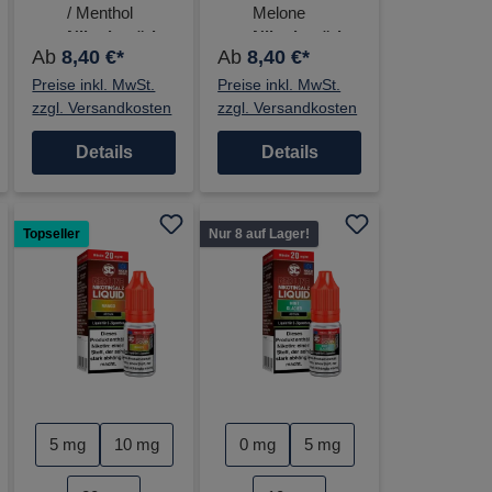
/ Menthol
Melone
Nikotinstärke:
Nikotinstärke:
Ab
8,40 €*
Ab
8,40 €*
0 mg, 5 mg,
0 mg, 5 mg,
Preise inkl. MwSt.
10 mg, 20mg
Preise inkl. MwSt.
10 mg, 20mg
zzgl. Versandkosten
zzgl. Versandkosten
Details
Details
Topseller
Nur 8 auf Lager!
auswählen
auswählen
auswähle
Nikotinstärke
Nikotinstärke
5 mg
10 mg
0 mg
5 mg