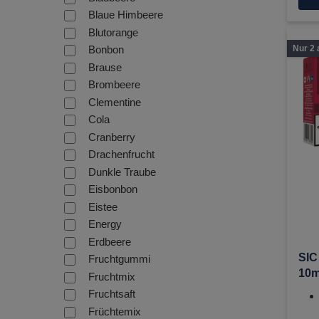
Blaue Himbeere
Blutorange
Bonbon
Nur 2 
Brause
Brombeere
Clementine
Cola
Cranberry
Drachenfrucht
Dunkle Traube
Ni
Eisbonbon
Eistee
Energy
Erdbeere
SIC
Fruchtgummi
10m
Fruchtmix
Liq
Fruchtsaft
Früchtemix