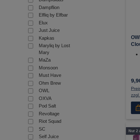
Ni
Dampflion
Elfliq by Elfbar
Elux
Just Juice
OWL
Kapkas
Clo
Maryliq by Lost
10m
Mary
Liq
MaZa
Monsoon
Must Have
9,9
Ohm Brew
Prei
OWL
zzgl
OXVA
Pod Salt
Revoltage
Riot Squad
SC
Nur 2 
Self Juice