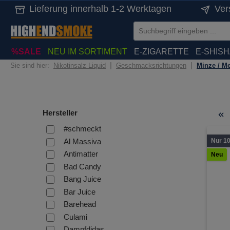
Lieferung innerhalb 1-2 Werktagen
Ver
springen
Zur Hauptnavigation springen
%SALE
NEU IM SORTIMENT
E-ZIGARETTE
E-SHIS
|
|
Sie sind hier:
Nikotinsalz Liquid
Geschmacksrichtungen
Minze / M
Hersteller
#schmeckt
Al Massiva
Nur 10
Antimatter
Neu
Bad Candy
Bang Juice
Bar Juice
Barehead
Culami
Dampfdidas