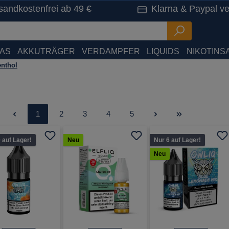
sandkostenfrei ab 49 €
Klarna & Paypal ve
HAS
AKKUTRÄGER
VERDAMPFER
LIQUIDS
NIKOTINSA
enthol
Seite
Seite
Seite
Seite
Seite
1
2
3
4
5
 auf Lager!
Neu
Nur 6 auf Lager!
Neu