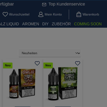
rfügbar
Top Kundenservice
Du hast 0 Produkte auf dem Merkzettel
Wunschzettel
Mein Konto
Warenkorb
LZ LIQUID
AROMEN
DIY
ZUBEHÖR
COMING SOON
Neu
Neu