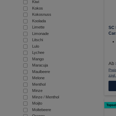
Kiwi
Kokos
Kokosnuss
Koolada
Limette
SC 
Car
Limonade
Nik
Litschi
Liq
Lulo
Lychee
Mango
Ab
Maracuja
Prei
Maulbeere
zzgl
Melone
Menthol
Minze
Minze / Menthol
Moijto
Topsel
Moltebeere
Orange