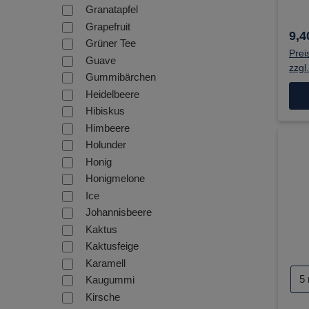
Granatapfel
Grapefruit
9,4
Grüner Tee
Prei
Guave
zzgl
Gummibärchen
Heidelbeere
Hibiskus
Himbeere
Holunder
Honig
Honigmelone
Ice
Johannisbeere
Kaktus
Kaktusfeige
Karamell
Ni
5
Kaugummi
Kirsche