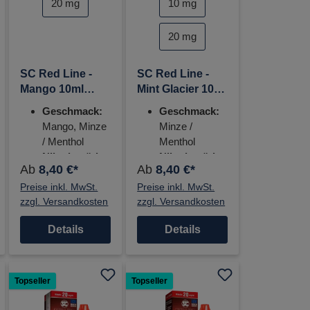
20 mg
10 mg
20 mg
SC Red Line -
SC Red Line -
Mango 10ml
Mint Glacier 10ml
Nikotinsalz
Nikotinsalz
Geschmack:
Geschmack:
Liquid - 20mg
Liquid - 20mg
Mango, Minze
Minze /
/ Menthol
Menthol
Nikotinstärke:
Nikotinstärke:
Ab
8,40 €*
Ab
8,40 €*
0 mg, 5 mg,
0 mg, 5 mg,
Preise inkl. MwSt.
10 mg, 20mg
Preise inkl. MwSt.
10 mg, 20mg
zzgl. Versandkosten
zzgl. Versandkosten
Details
Details
Topseller
Topseller