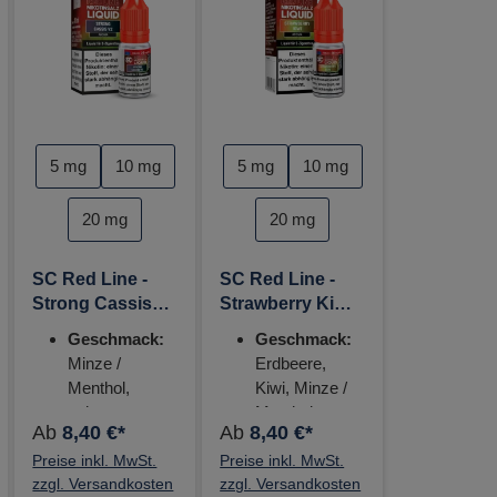
auswählen
auswählen
auswähle
Nikotinstärke
Nikotinstärke
5 mg
10 mg
5 mg
10 mg
20 mg
20 mg
SC Red Line -
SC Red Line -
Strong Cassis
Strawberry Kiwi
V2 10ml
10ml Nikotinsalz
Geschmack:
Geschmack:
Nikotinsalz
Liquid - 20mg
Minze /
Erdbeere,
Liquid - 20mg
Menthol,
Kiwi, Minze /
schwarze
Menthol
Ab
8,40 €*
Ab
8,40 €*
Johannisbeere
Nikotinstärke:
Preise inkl. MwSt.
Nikotinstärke:
Preise inkl. MwSt.
0 mg, 5 mg,
zzgl. Versandkosten
zzgl. Versandkosten
0 mg, 5 mg,
10 mg, 20mg