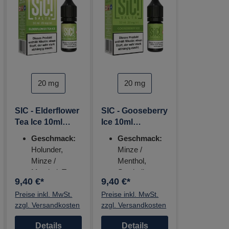
auswählen
auswählen
auswähle
Nikotinstärke
Nikotinstärke
20 mg
20 mg
SIC - Elderflower
SIC - Gooseberry
Tea Ice 10ml
Ice 10ml
Nikotinsalz
Nikotinsalz
Geschmack:
Geschmack:
Liquid
Liquid
Holunder,
Minze /
Minze /
Menthol,
Menthol, Tee
Stachelbeere
9,40 €*
9,40 €*
Nikotinstärke:
Nikotinstärke:
Preise inkl. MwSt.
20mg
Preise inkl. MwSt.
20mg
zzgl. Versandkosten
zzgl. Versandkosten
Details
Details