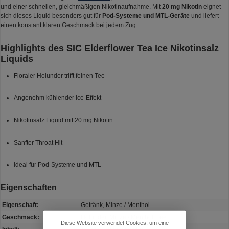
und einer schnellen, gleichmäßigen Nikotinaufnahme. Mit
20 mg Nikotin
eignet
sich dieses Liquid besonders gut für
Pod-Systeme und MTL-Geräte
und liefert
einen konstant klaren Geschmack bei jedem Zug.
Highlights des SIC Elderflower Tea Ice Nikotinsalz
Liquids
Floraler Holunder trifft feinen Tee
Angenehm kühlender Ice-Effekt
Nikotinsalz Liquid mit 20 mg Nikotin
Sanfter Throat Hit
Ideal für Pod-Systeme und MTL
Eigenschaften
Eigenschaft:
Getränk, Minze / Menthol
Geschmack:
Holunder, Minze / Menthol, Tee
Diese Website verwendet Cookies, um eine