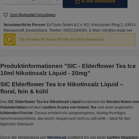
In den Warenkorb
Zum Merkzettel hinzufügen
Verantwortliche Person:
ExTrade GmbH & Co. KG, Kreuzäcker-Ring 2, 63814
Mainaschaff, Deutschland, Telefon: 06021584060, E-Mail: info@ex-trade.net
P
Sie erhalten 94 Bonus Punkte für diese Bestellung
Produktinformationen "SIC - Elderflower Tea Ice
10ml Nikotinsalz Liquid - 20mg"
SIC Elderflower Tea Ice Nikotinsalz Liquid –
floral, fein & kühl
Das
SIC Elderflower Tea Ice Nikotinsalz Liquid
kombiniert die
floralen Noten von
Holunderblüten
mit dem
sanften Aroma von feinem Tee
und einer angenehm
kühlenden Frische
. Daraus entsteht ein ausgewogenes, blumig-fruchtiges
Geschmackserlebnis, das leicht, elegant und nicht zu süß wirkt – ideal für den
täglichen Gebrauch.
Durch die Verwendung von
Nikotinsalz
profitierst Du von einer
sanften Inhalation