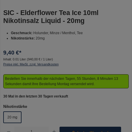
SIC - Elderflower Tea Ice 10ml
Nikotinsalz Liquid - 20mg
Geschmack:
Holunder, Minze / Menthol, Tee
Nikotinstärke:
20mg
9,40 €*
Inhalt:
0.01 Liter
(940,00 € / 1 Liter)
Preise inkl. MwSt. zzgl. Versandkosten
Bestellen Sie innerhalb der nächsten Tagen, 55 Stunden, 8 Minuten 13
Sekunden damit Ihre Bestellung Montag versendet wird.
30 Mal in den letzten 30 Tagen verkauft
auswählen
Nikotinstärke
20 mg
Produkt Anzahl: Gib den gewünschten Wert ein oder benutze die Schaltflächen um die Anzahl 