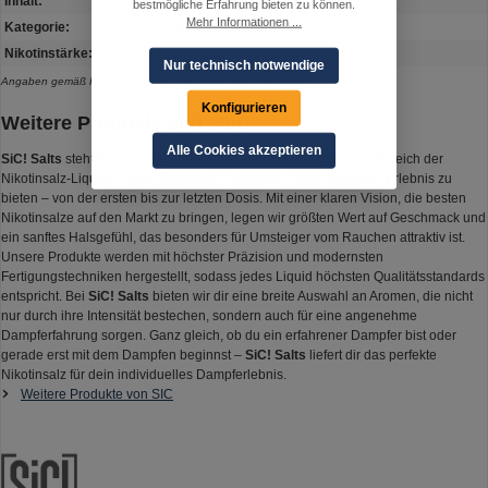
Inhalt:
10 ml in 10 ml Flasche
bestmögliche Erfahrung bieten zu können.
Mehr Informationen ...
Kategorie:
Nik-Salz-Liquid
Nikotinstärke:
20 mg
Nur technisch notwendige
Angaben gemäß Hersteller. Irrtum und Änderung vorbehalten.
Konfigurieren
Weitere Produkte von "SIC"
Alle Cookies akzeptieren
SiC! Salts
steht für unvergleichliche Qualität und Innovation im Bereich der
Nikotinsalz-Liquids. Unser Ziel ist es, Dampfern ein einzigartiges Erlebnis zu
bieten – von der ersten bis zur letzten Dosis. Mit einer klaren Vision, die besten
Nikotinsalze auf den Markt zu bringen, legen wir größten Wert auf Geschmack und
ein sanftes Halsgefühl, das besonders für Umsteiger vom Rauchen attraktiv ist.
Unsere Produkte werden mit höchster Präzision und modernsten
Fertigungstechniken hergestellt, sodass jedes Liquid höchsten Qualitätsstandards
entspricht. Bei
SiC! Salts
bieten wir dir eine breite Auswahl an Aromen, die nicht
nur durch ihre Intensität bestechen, sondern auch für eine angenehme
Dampferfahrung sorgen. Ganz gleich, ob du ein erfahrener Dampfer bist oder
gerade erst mit dem Dampfen beginnst –
SiC! Salts
liefert dir das perfekte
Nikotinsalz für dein individuelles Dampferlebnis.
Weitere Produkte von SIC