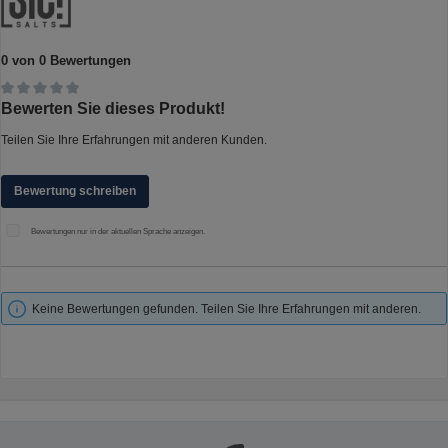
0 von 0 Bewertungen
Durchschnittliche Bewertung von 0 von 5 Sternen
Bewerten Sie dieses Produkt!
Teilen Sie Ihre Erfahrungen mit anderen Kunden.
Bewertung schreiben
Bewertungen nur in der aktuellen Sprache anzeigen.
Keine Bewertungen gefunden. Teilen Sie Ihre Erfahrungen mit anderen.