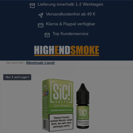
Lieferung innerhalb 1-2 Werktagen
alt springen
Versandkostenfrei ab 49 €
Klarna & Paypal verfügbar
Top Kundenservice
Sie sind hier:
Nikotinsalz Liquid
Bildergalerie überspringen
Nur 2 auf Lager!