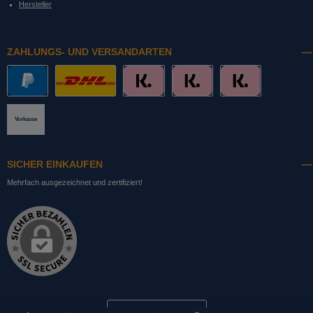
Hersteller
ZAHLUNGS- UND VERSANDARTEN
PayPal
DHL mit Altersprüfung
Slice it. (Ratenkauf)
Pay now. (Sofort Überweisung, Lastschrift
Pay later. (Rechnung)
Vorkasse
SICHER EINKAUFEN
Mehrfach ausgezeichnet und zertifiziert!
Bestellung widerrufen