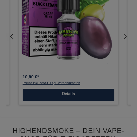
a
Al Massiva - Black Libanese 10ml Nikotinsalz Liquid
K-
Ar
10,90 €*
15
Preise inkl. MwSt. zzgl. Versandkosten
Pre
Details
HIGHENDSMOKE – DEIN VAPE-