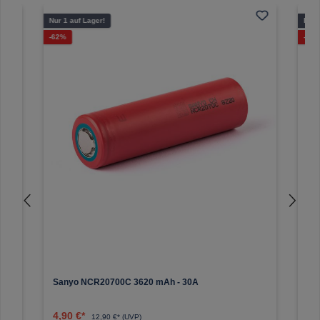
Produktgalerie überspringen
Nur 1 auf Lager!
Nur 
Rabatt
-62%
-29
us)
Sanyo NCR20700C 3620 mAh - 30A
VIS
4,90 €*
9,
12,90 €* (UVP)