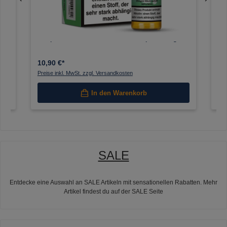
Elfliq - Cactus Ice 10ml Nikotinsalz Liquid - 20mg
Elf
Liq
10,90 €*
10
Preise inkl. MwSt. zzgl. Versandkosten
Pre
In den Warenkorb
SALE
Entdecke eine Auswahl an SALE Artikeln mit sensationellen Rabatten. Mehr
Artikel findest du auf der SALE Seite