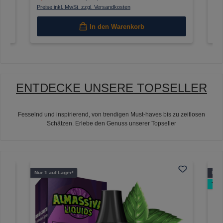
Preise inkl. MwSt. zzgl. Versandkosten
Pre
In den Warenkorb
ENTDECKE UNSERE TOPSELLER
Fesselnd und inspirierend, von trendigen Must-haves bis zu zeitlosen
Schätzen. Erlebe den Genuss unserer Topseller
Produktgalerie überspringen
Nur 1 auf Lager!
Nur 
Tops