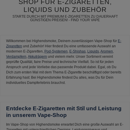
SHOP FÜR E-ZIGARETTEN,
LIQUIDS UND ZUBEHÖR
STARTE DURCH MIT PREMIUM E-ZIGARETTEN ZU DAUERHAFT
GÜNSTIGEN PREISEN! - FIND YOUR VAPE
Willkommen bei Highendsmoke, Deinem zuverlässigen Vape-Shop für
E-
Zigaretten
und Zubehör! Hier findest Du eine umfassende Auswahl an
modernen E-Zigaretten,
Pod-Systemen
,
E-Shishas
,
Liquids
,
Aromen
,
Verdampfern
,
Akkuträgern
und vielem mehr. Unser Sortiment vereint
geprüfte Qualität, faire Preise und technische Vielfalt. So ist für jeden
Anspruch und jede Vorliebe das passende Produkt dabei. Egal, ob Du
Dich zum ersten Mal mit dem Thema E-Zigarette beschäftigst oder bereits
Erfahrung hast: Bei Highendsmoke findest Du alles, was Du für Dein
individuelles Dampferlebnis brauchst.
Entdecke E-Zigaretten mit Stil und Leistung
in unserem Vape-Shop
Im Vape-Shop von Highendsmoke erwartet Dich eine große Auswahl an E-
Zigaretten mit unterschiedlichen Designs, Leistungsniveaus und