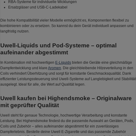
RBA-Systeme für individuelle Wicklungen
Ersatzgläser und USB-C-Ladekabel
Die hohe Kompatibilität vieler Modelle ermöglicht es, Komponenten flexibel zu
kombinieren oder zu ersetzen. So kannst du dein Gerät individuell anpassen und
langfristig nutzen.
Uwell-Liquids und Pod-Systeme – optimal
aufeinander abgestimmt
In Kombination mit hochwertigen
E-Liquids
bieten die Geräte eine gleichmäßige
Dampfentwicklung und klare
Aromen
. Die gleichbleibende Hitzeverteilung in den
Coils verhindert Überhitzung und sorgt für konstante Geschmacksqualität. Dank
effizienter Leistungssteuerung sind Uwell-Systeme auf Langlebigkeit und Stabilität
ausgelegt. Ideal für alle, die Wert auf Qualität legen.
Uwell kaufen bei Highendsmoke – Originalware
mit geprüfter Qualität
Uwell steht für genaue Technologie, hochwertige Verarbeitung und konstante
Leistung. Bei Highendsmoke findest du die passende Auswahl an Geräten, Pods,
Coils und Zubehör – alles aufeinander abgestimmt für ein zuverlässiges
Dampferlebnis. Bestelle deine Uwell E-Zigarette und das passende Zubehör