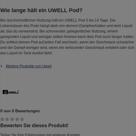
Wie lange hält ein UWELL Pod?
Bei durchschnittlicher Nutzung hält ein UWELL Pod 3 bis 14 Tage. Die
Lebensdauer des Pods hängt stark von deinem Dampfverhalten und dem Liquid
ab, das du verwendest. Bei schonender, gelegentlicher Nutzung, einem
geeigneten Liquid und weniger süßen Aromen kann dein Pod auch länger halten.
Du solltest deinen Pod auf jeden Fall wechseln, wenn der Geschmack schwächer
und der Dampf weniger wird, wenn ein verbrannter Geschmack entsteht oder sich
das Liquid im Tank dunkel färbt.
Weitere Produkte von Uwell
0 von 0 Bewertungen
Durchschnittliche Bewertung von 0 von 5 Sternen
Bewerten Sie dieses Produkt!
Teilen Sie Ihre Erfahrungen mit anderen Kunden.