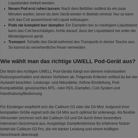
Liquidresten befreit werden.
Neuen Pod erst ruhen lassen:
Nach dem Befüllen solltest du ein paar
Minuten warten, bevor du dein Gerät wieder in Betrieb nimmst. Nur so kann
sich das Coil ausreichend mit Liquid vollsaugen.
Pods nie komplett leer dampfen
: Ein Dampfen bei zu niedrigem Liquidstand
kann das Coil beschädigen. Achte darauf, dass der Liquidstand nie unter die
Mindestgrenze gerät.
Transport
: Schalte das Gerät während des Transports in deiner Tasche aus.
So kannst du versehentliche Feuer vermeiden.
Wie wählt man das richtige UWELL Pod-Gerät aus?
Die Wahl des richtigen UWELL Pod-Geräts hängt von deinem individuellen
Nutzungsverhalten und deinen Vorlieben ab. Folgende Kriterien solltest du bei der
Auswahl beachten: Leistungs- und Akkustärke, Airflow-Einstellung, Pod-
Kompatibilität, gewünschtes MTL- oder RDL-Dampfen, Coil-System und
Handhabung/Bedienung.
Für Einsteiger empfiehlt sich die Caliburn G3 oder die G4 Mini. Aufgrund ihrer
kompakten Größe eignet sich die G4 Mini auch optimal für unterwegs. Als flexible
Allrounder zeichnen sich die Caliburn G3 und G4 durch ihren besonders
intensiven Geschmack aus. Ausgiebige Dampferlebnisse für erfahrene Nutzer
bietet die Caliburn G3 Pro, die mit starker Leistung und einem kräftigen
Geschmack überzeugt.