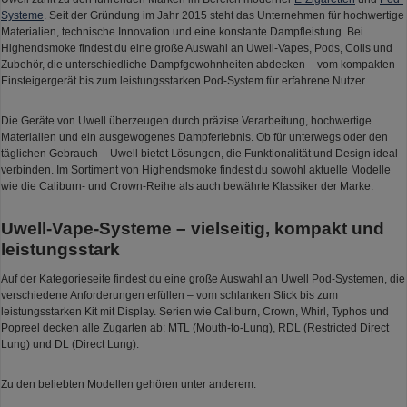
Systeme
. Seit der Gründung im Jahr 2015 steht das Unternehmen für hochwertige
Materialien, technische Innovation und eine konstante Dampfleistung. Bei
Highendsmoke findest du eine große Auswahl an Uwell-Vapes, Pods, Coils und
Zubehör, die unterschiedliche Dampfgewohnheiten abdecken – vom kompakten
Einsteigergerät bis zum leistungsstarken Pod-System für erfahrene Nutzer.
Die Geräte von Uwell überzeugen durch präzise Verarbeitung, hochwertige
Materialien und ein ausgewogenes Dampferlebnis. Ob für unterwegs oder den
täglichen Gebrauch – Uwell bietet Lösungen, die Funktionalität und Design ideal
verbinden. Im Sortiment von Highendsmoke findest du sowohl aktuelle Modelle
wie die Caliburn- und Crown-Reihe als auch bewährte Klassiker der Marke.
Uwell-Vape-Systeme – vielseitig, kompakt und
leistungsstark
Auf der Kategorieseite findest du eine große Auswahl an Uwell Pod-Systemen, die
verschiedene Anforderungen erfüllen – vom schlanken Stick bis zum
leistungsstarken Kit mit Display. Serien wie Caliburn, Crown, Whirl, Typhos und
Popreel decken alle Zugarten ab: MTL (Mouth-to-Lung), RDL (Restricted Direct
Lung) und DL (Direct Lung).
Zu den beliebten Modellen gehören unter anderem: