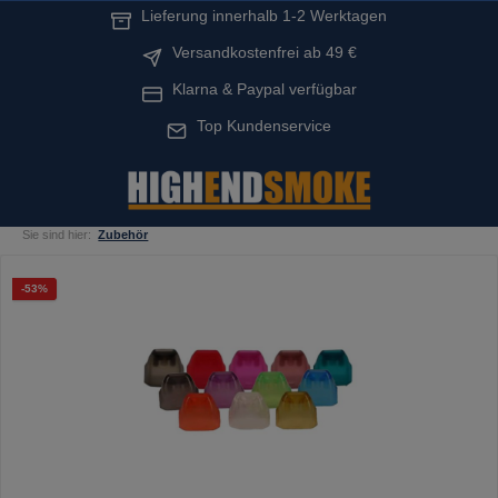
Lieferung innerhalb 1-2 Werktagen
alt springen
Versandkostenfrei ab 49 €
Klarna & Paypal verfügbar
Top Kundenservice
Sie sind hier:
Zubehör
Bildergalerie überspringen
Rabatt
-53%