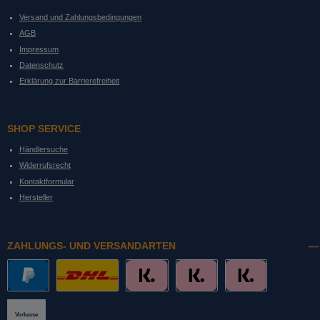
Versand und Zahlungsbedingungen
AGB
Impressum
Datenschutz
Erklärung zur Barrierefreiheit
SHOP SERVICE
Händlersuche
Widerrufsrecht
Kontaktformular
Hersteller
ZAHLUNGS- UND VERSANDARTEN
PayPal
DHL mit Altersprüfung
Slice it. (Ratenkauf)
Pay now. (Sofort Überweisung, Lastschrift
Pay later. (Rechnung)
Vorkasse