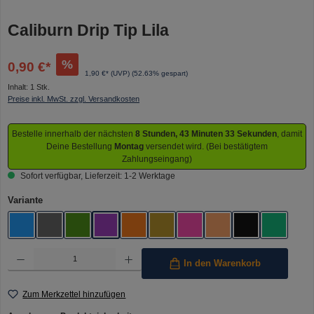
Caliburn Drip Tip Lila
%
0,90 €*
1,90 €* (UVP)
(52.63% gespart)
Inhalt:
1 Stk.
Preise inkl. MwSt. zzgl. Versandkosten
Bestelle innerhalb der nächsten
8 Stunden, 43 Minuten 32 Sekunden
, damit
Deine Bestellung
Montag
versendet wird. (Bei bestätigtem
Zahlungseingang)
Sofort verfügbar, Lieferzeit: 1-2 Werktage
auswählen
Variante
Blau
Grau
Grün
Lila
Orange
PEI
Pink
Rosé
Schwarz
Türkis
Produkt Anzahl: Gib den gewünschten Wert ein oder benutze die Schaltflächen um die Anzahl 
In den Warenkorb
Zum Merkzettel hinzufügen