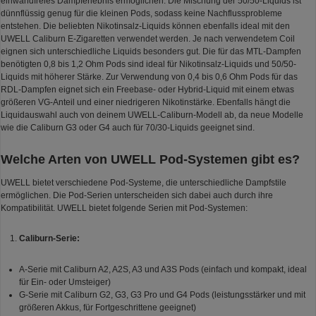
einwandfreies Dampferlebnis ermöglichen. Die Mischung der 50/50-Liquids ist
dünnflüssig genug für die kleinen Pods, sodass keine Nachflussprobleme
entstehen. Die beliebten Nikotinsalz-Liquids können ebenfalls ideal mit den
UWELL Caliburn E-Zigaretten verwendet werden. Je nach verwendetem Coil
eignen sich unterschiedliche Liquids besonders gut. Die für das MTL-Dampfen
benötigten 0,8 bis 1,2 Ohm Pods sind ideal für Nikotinsalz-Liquids und 50/50-
Liquids mit höherer Stärke. Zur Verwendung von 0,4 bis 0,6 Ohm Pods für das
RDL-Dampfen eignet sich ein Freebase- oder Hybrid-Liquid mit einem etwas
größeren VG-Anteil und einer niedrigeren Nikotinstärke. Ebenfalls hängt die
Liquidauswahl auch von deinem UWELL-Caliburn-Modell ab, da neue Modelle
wie die Caliburn G3 oder G4 auch für 70/30-Liquids geeignet sind.
Welche Arten von UWELL Pod-Systemen gibt es?
UWELL bietet verschiedene Pod-Systeme, die unterschiedliche Dampfstile
ermöglichen. Die Pod-Serien unterscheiden sich dabei auch durch ihre
Kompatibilität. UWELL bietet folgende Serien mit Pod-Systemen:
Caliburn-Serie:
A-Serie mit Caliburn A2, A2S, A3 und A3S Pods (einfach und kompakt, ideal
für Ein- oder Umsteiger)
G-Serie mit Caliburn G2, G3, G3 Pro und G4 Pods (leistungsstärker und mit
größeren Akkus, für Fortgeschrittene geeignet)