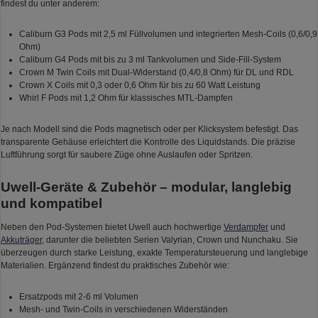
findest du unter anderem:
Caliburn G3 Pods mit 2,5 ml Füllvolumen und integrierten Mesh-Coils (0,6/0,9
Ohm)
Caliburn G4 Pods mit bis zu 3 ml Tankvolumen und Side-Fill-System
Crown M Twin Coils mit Dual-Widerstand (0,4/0,8 Ohm) für DL und RDL
Crown X Coils mit 0,3 oder 0,6 Ohm für bis zu 60 Watt Leistung
Whirl F Pods mit 1,2 Ohm für klassisches MTL-Dampfen
Je nach Modell sind die Pods magnetisch oder per Klicksystem befestigt. Das
transparente Gehäuse erleichtert die Kontrolle des Liquidstands. Die präzise
Luftführung sorgt für saubere Züge ohne Auslaufen oder Spritzen.
Uwell-Geräte & Zubehör – modular, langlebig
und kompatibel
Neben den Pod-Systemen bietet Uwell auch hochwertige
Verdampfer
und
Akkuträger
, darunter die beliebten Serien Valyrian, Crown und Nunchaku. Sie
überzeugen durch starke Leistung, exakte Temperatursteuerung und langlebige
Materialien. Ergänzend findest du praktisches Zubehör wie:
Ersatzpods mit 2-6 ml Volumen
Mesh- und Twin-Coils in verschiedenen Widerständen