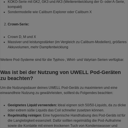
KOKO-Serie mit GK2, GK3 und AK3 (Weiterentwicklung der G- oder A-Serie,
kompakt)
Sondermodelle wie Caliburn Explorer oder Caliburn X
Crown-Serie:
Crown D, M und X
Massiver und leistungsstärker (im Vergleich zu Caliburn-Modellen), größeres
Akkuvolumen, mehr Dampfentwicklung
Weitere Pod-Systeme sind für die Typhos-, Whirl- und Valyrian-Serien verfügbar.
Was ist bei der Nutzung von UWELL Pod-Geräten
zu beachten?
Um die Nutzungsdauer deines UWELL Pod-Geräts zu maximieren und eine
einwandfreie Nutzung zu gewährleisten, solltest du Folgendes beachten:
Geeignetes Liquid verwenden:
Ideal eignen sich 50/50-Liquids, da zu dicke
oder extrem süße Liquids das Coil schneller zusetzen können.
Regelmäßig reinigen
: Eine hygienische Handhabung des Pod-Geräts ist für
die Langlebigkeit essenziell. Dafür sollten regelmäßig die Pod-Aufnahme
sowie die Kontakte mit einem trockenen Tuch von Kondenswasser und