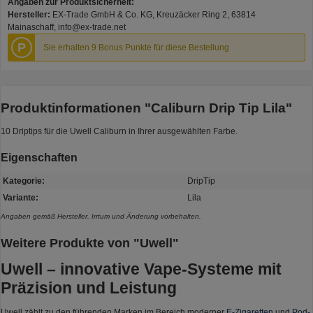
Angaben zur Produktsicherheit:
Hersteller:
EX-Trade GmbH & Co. KG, Kreuzäcker Ring 2, 63814
Mainaschaff, info@ex-trade.net
P
Sie erhalten 9 Bonus Punkte für diese Bestellung
Produktinformationen "Caliburn Drip Tip Lila"
10 Driptips für die Uwell Caliburn in Ihrer ausgewählten Farbe.
Eigenschaften
Kategorie:
DripTip
Variante:
Lila
Angaben gemäß Hersteller. Irrtum und Änderung vorbehalten.
Weitere Produkte von "Uwell"
Uwell – innovative Vape-Systeme mit
Präzision und Leistung
Uwell zählt zu den führenden Marken im Bereich moderner
E-Zigaretten
und
Pod-