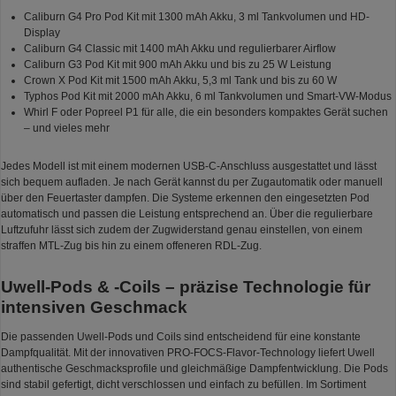
Caliburn G4 Pro Pod Kit mit 1300 mAh Akku, 3 ml Tankvolumen und HD-
Display
Caliburn G4 Classic mit 1400 mAh Akku und regulierbarer Airflow
Caliburn G3 Pod Kit mit 900 mAh Akku und bis zu 25 W Leistung
Crown X Pod Kit mit 1500 mAh Akku, 5,3 ml Tank und bis zu 60 W
Typhos Pod Kit mit 2000 mAh Akku, 6 ml Tankvolumen und Smart-VW-Modus
Whirl F oder Popreel P1 für alle, die ein besonders kompaktes Gerät suchen
– und vieles mehr
Jedes Modell ist mit einem modernen USB-C-Anschluss ausgestattet und lässt
sich bequem aufladen. Je nach Gerät kannst du per Zugautomatik oder manuell
über den Feuertaster dampfen. Die Systeme erkennen den eingesetzten Pod
automatisch und passen die Leistung entsprechend an. Über die regulierbare
Luftzufuhr lässt sich zudem der Zugwiderstand genau einstellen, von einem
straffen MTL-Zug bis hin zu einem offeneren RDL-Zug.
Uwell-Pods & -Coils – präzise Technologie für
intensiven Geschmack
Die passenden Uwell-Pods und Coils sind entscheidend für eine konstante
Dampfqualität. Mit der innovativen PRO-FOCS-Flavor-Technology liefert Uwell
authentische Geschmacksprofile und gleichmäßige Dampfentwicklung. Die Pods
sind stabil gefertigt, dicht verschlossen und einfach zu befüllen. Im Sortiment