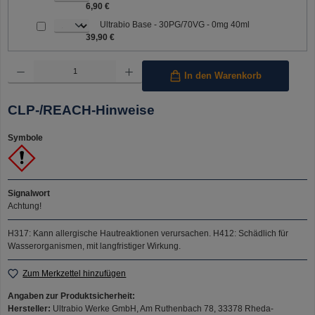
6,90 €
Ultrabio Base - 30PG/70VG - 0mg 40ml
39,90 €
Produkt Anzahl: Gib den gewünschten Wert ein oder benutze die Schaltflächen um die Anzahl 
In den Warenkorb
CLP-/REACH-Hinweise
Symbole
Signalwort
Achtung!
H317: Kann allergische Hautreaktionen verursachen.
H412: Schädlich für
Wasserorganismen, mit langfristiger Wirkung.
Zum Merkzettel hinzufügen
Angaben zur Produktsicherheit:
Hersteller:
Ultrabio Werke GmbH, Am Ruthenbach 78, 33378 Rheda-