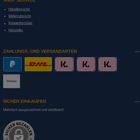
SHOP SERVICE
Händlersuche
Widerrufsrecht
Kontaktformular
Hersteller
ZAHLUNGS- UND VERSANDARTEN
PayPal
DHL mit Altersprüfung
Slice it. (Ratenkauf)
Pay now. (Sofort Überweisung, Lastschrift
Pay later. (Rechnung)
Vorkasse
SICHER EINKAUFEN
Mehrfach ausgezeichnet und zertifiziert!