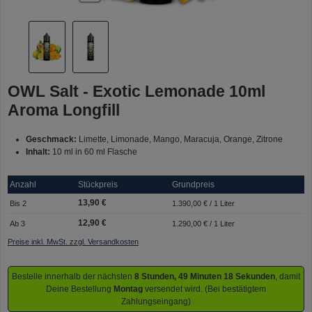
OWL Salt - Exotic Lemonade 10ml
Aroma Longfill
Geschmack:
Limette, Limonade, Mango, Maracuja, Orange, Zitrone
Inhalt:
10 ml in 60 ml Flasche
Anzahl
Stückpreis
Grundpreis
13,90 €
Bis
2
1.390,00 € / 1 Liter
12,90 €
Ab
3
1.290,00 € / 1 Liter
Preise inkl. MwSt. zzgl. Versandkosten
Bestelle innerhalb der nächsten
8 Stunden, 49 Minuten 18 Sekunden
, damit
Deine Bestellung
Montag
versendet wird. (Bei bestätigtem
Zahlungseingang)