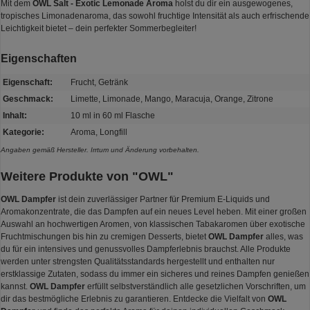
Mit dem
OWL Salt - Exotic Lemonade Aroma
holst du dir ein ausgewogenes,
tropisches Limonadenaroma, das sowohl fruchtige Intensität als auch erfrischende
Leichtigkeit bietet – dein perfekter Sommerbegleiter!
Eigenschaften
Eigenschaft:
Frucht, Getränk
Geschmack:
Limette, Limonade, Mango, Maracuja, Orange, Zitrone
Inhalt:
10 ml in 60 ml Flasche
Kategorie:
Aroma, Longfill
Angaben gemäß Hersteller. Irrtum und Änderung vorbehalten.
Weitere Produkte von "OWL"
OWL Dampfer
ist dein zuverlässiger Partner für Premium E-Liquids und
Aromakonzentrate, die das Dampfen auf ein neues Level heben. Mit einer großen
Auswahl an hochwertigen Aromen, von klassischen Tabakaromen über exotische
Fruchtmischungen bis hin zu cremigen Desserts, bietet
OWL Dampfer
alles, was
du für ein intensives und genussvolles Dampferlebnis brauchst. Alle Produkte
werden unter strengsten Qualitätsstandards hergestellt und enthalten nur
erstklassige Zutaten, sodass du immer ein sicheres und reines Dampfen genießen
kannst.
OWL Dampfer
erfüllt selbstverständlich alle gesetzlichen Vorschriften, um
dir das bestmögliche Erlebnis zu garantieren. Entdecke die Vielfalt von
OWL