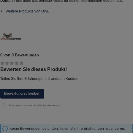
Dampfer
und finde das perfekte Aroma für deinen individuellen Geschmack.
Weitere Produkte von OWL
0 von 0 Bewertungen
Durchschnittliche Bewertung von 0 von 5 Sternen
Bewerten Sie dieses Produkt!
Teilen Sie Ihre Erfahrungen mit anderen Kunden.
Bewertung schreiben
Bewertungen nur in der aktuellen Sprache anzeigen.
Keine Bewertungen gefunden. Teilen Sie Ihre Erfahrungen mit anderen.