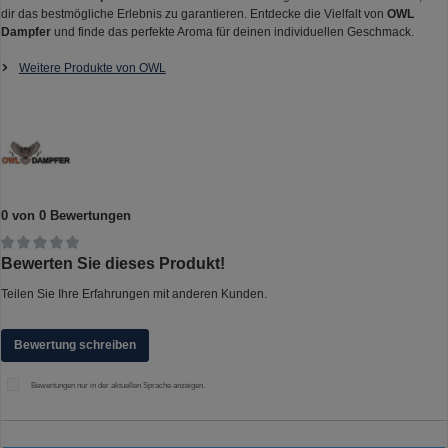
dir das bestmögliche Erlebnis zu garantieren. Entdecke die Vielfalt von
OWL
Dampfer
und finde das perfekte Aroma für deinen individuellen Geschmack.
Weitere Produkte von OWL
0 von 0 Bewertungen
Durchschnittliche Bewertung von 0 von 5 Sternen
Bewerten Sie dieses Produkt!
Teilen Sie Ihre Erfahrungen mit anderen Kunden.
Bewertung schreiben
Bewertungen nur in der aktuellen Sprache anzeigen.