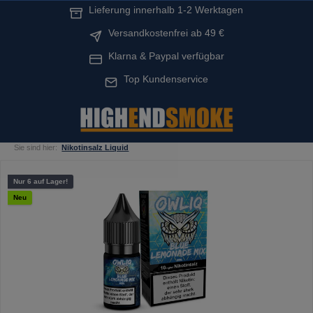
Lieferung innerhalb 1-2 Werktagen
alt springen
Versandkostenfrei ab 49 €
Klarna & Paypal verfügbar
Top Kundenservice
Sie sind hier:
Nikotinsalz Liquid
Bildergalerie überspringen
Nur 6 auf Lager!
Neu