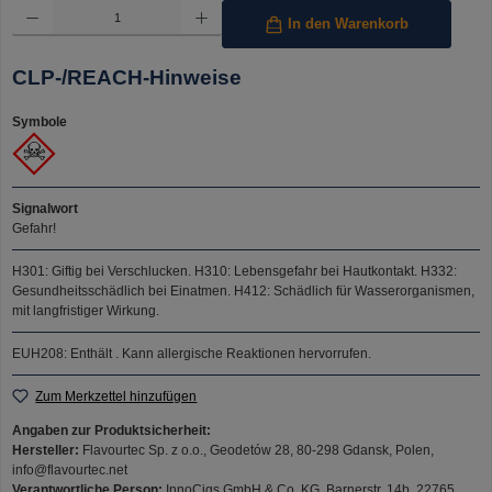
Produkt Anzahl: Gib den gewünschten Wert ein oder benutze die Schaltflächen um die Anzahl 
In den Warenkorb
CLP-/REACH-Hinweise
Symbole
Signalwort
Gefahr!
H301: Giftig bei Verschlucken.
H310: Lebensgefahr bei Hautkontakt.
H332:
Gesundheitsschädlich bei Einatmen.
H412: Schädlich für Wasserorganismen,
mit langfristiger Wirkung.
EUH208: Enthält . Kann allergische Reaktionen hervorrufen.
Zum Merkzettel hinzufügen
Angaben zur Produktsicherheit:
Hersteller:
Flavourtec Sp. z o.o., Geodetów 28, 80-298 Gdansk, Polen,
info@flavourtec.net
Verantwortliche Person:
InnoCigs GmbH & Co. KG, Barnerstr. 14b, 22765