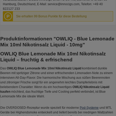
Hamburg, Deutschland, E-Mail: service@innocigs.com, Telefon: +49 40
822127 233
P
Sie erhalten 99 Bonus Punkte für diese Bestellung
Produktinformationen "OWLIQ - Blue Lemonade
Mix 10ml Nikotinsalz Liquid - 10mg"
OWLIQ Blue Lemonade Mix 10ml Nikotinsalz
Liquid – fruchtig & erfrischend
Das
OWLIQ Blue Lemonade Mix 10ml Nikotinsalz Liquid
kombiniert dunkle
Beeren mit spritziger Zitrone und einer erfrischenden Limonaden-Note zu einem
intensiven All-Day-Flavor. Die harmonische Mischung aus süßen Beerennoten
und zitroniger Frische sorgt für ein angenehm leichtes Dampferlebnis mit
belebendem Charakter. Wenn du ein hochwertiges
OWLIQ Nikotinsalz Liquid
kaufen
möchtest, das fruchtige Tiefe und Cooling perfekt verbindet, ist Blue
Lemonade Mix die ideale Wahl.
Die OVERDOSED-Rezeptur wurde speziell für moderne
Pod-Systeme
und MTL
Geräte bei Highendsmoke entwickelt und liefert bereits bei niedrigen Wattzahlen