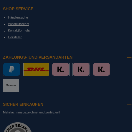
SHOP SERVICE
Händlersuche
Widerrufsrecht
Kontaktformular
Hersteller
ZAHLUNGS- UND VERSANDARTEN
PayPal
DHL mit Altersprüfung
Slice it. (Ratenkauf)
Pay now. (Sofort Überweisung, Lastschrift
Pay later. (Rechnung)
Vorkasse
SICHER EINKAUFEN
Mehrfach ausgezeichnet und zertifiziert!