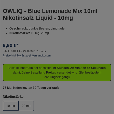
OWLIQ - Blue Lemonade Mix 10ml
Nikotinsalz Liquid - 10mg
Geschmack:
dunkle Beeren, Limonade
Nikotinstärke:
10 mg, 20mg
9,90 €*
Inhalt:
0.01 Liter
(990,00 € / 1 Liter)
Preise inkl. MwSt. zzgl. Versandkosten
Bestelle innerhalb der nächsten
19 Stunden, 29 Minuten 46 Sekunden
,
damit Deine Bestellung
Freitag
versendet wird. (Bei bestätigtem
Zahlungseingang)
77 Mal in den letzten 30 Tagen verkauft
auswählen
Nikotinstärke
10 mg
20 mg