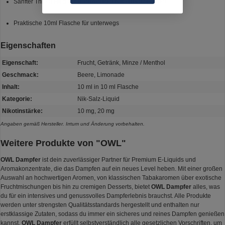
Sanfter Throat Hit dank hochwertiger Nikotinsalz-Formel
Praktische 10ml Flasche für unterwegs
Eigenschaften
Eigenschaft:
Frucht, Getränk, Minze / Menthol
Geschmack:
Beere, Limonade
Inhalt:
10 ml in 10 ml Flasche
Kategorie:
Nik-Salz-Liquid
Nikotinstärke:
10 mg, 20 mg
Angaben gemäß Hersteller. Irrtum und Änderung vorbehalten.
Weitere Produkte von "OWL"
OWL Dampfer
ist dein zuverlässiger Partner für Premium E-Liquids und
Aromakonzentrate, die das Dampfen auf ein neues Level heben. Mit einer großen
Auswahl an hochwertigen Aromen, von klassischen Tabakaromen über exotische
Fruchtmischungen bis hin zu cremigen Desserts, bietet
OWL Dampfer
alles, was
du für ein intensives und genussvolles Dampferlebnis brauchst. Alle Produkte
werden unter strengsten Qualitätsstandards hergestellt und enthalten nur
erstklassige Zutaten, sodass du immer ein sicheres und reines Dampfen genießen
kannst.
OWL Dampfer
erfüllt selbstverständlich alle gesetzlichen Vorschriften, um