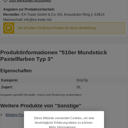
Zum Merkzettel hinzufügen
Angaben zur Produktsicherheit:
Hersteller:
EX-Trade GmbH & Co. KG, Kreuzäcker Ring 2, 63814
Mainaschaff, info@ex-trade.net
P
Sie erhalten 29 Bonus Punkte für diese Bestellung
Produktinformationen "510er Mundstück
Pastellfarben Typ 3"
Eigenschaften
Kategorie:
DripTip
Zugart:
DL
Angaben gemäß Hersteller. Irrtum und Änderung vorbehalten.
Weitere Produkte von "Sonstige"
Weitere Produkte von Sonstige
Diese Website verwendet Cookies, um eine
bestmögliche Erfahrung bieten zu können.
Mehr Informationen ...