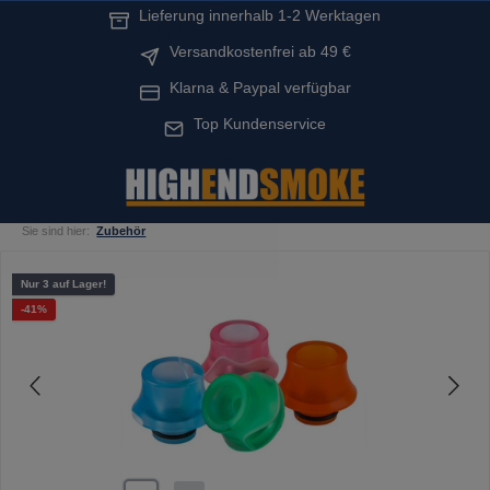
Lieferung innerhalb 1-2 Werktagen
alt springen
Versandkostenfrei ab 49 €
Klarna & Paypal verfügbar
Top Kundenservice
Sie sind hier:
Zubehör
Bildergalerie überspringen
Nur 3 auf Lager!
Rabatt
-41%