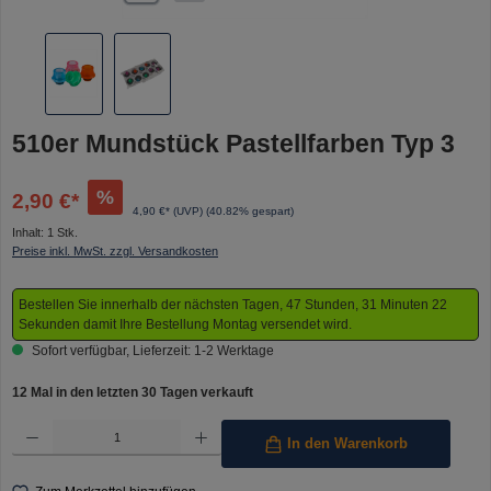
510er Mundstück Pastellfarben Typ 3
%
2,90 €*
4,90 €* (UVP)
(40.82% gespart)
Inhalt:
1 Stk.
Preise inkl. MwSt. zzgl. Versandkosten
Bestellen Sie innerhalb der nächsten Tagen, 47 Stunden, 31 Minuten 22
Sekunden damit Ihre Bestellung Montag versendet wird.
Sofort verfügbar, Lieferzeit: 1-2 Werktage
12 Mal in den letzten 30 Tagen verkauft
Produkt Anzahl: Gib den gewünschten Wert ein oder benutze die Schaltflächen um die Anzahl 
In den Warenkorb