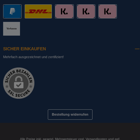
PayPal
DHL mit Altersprüfung
Slice it. (Ratenkauf)
Pay now. (Sofort Überweisung, Lastschrift
Pay later. (Rechnung)
Vorkasse
SICHER EINKAUFEN
Mehrfach ausgezeichnet und zertifiziert!
Bestellung widerrufen
Alle Preise inkl. gesetzl. Mehrwertsteuer zzgl.
Versandkosten
und ggf.