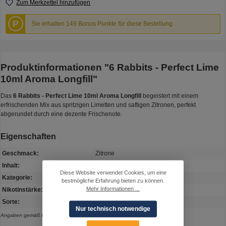
Zum Merkzettel hinzufügen
P
Sie erhalten 149 Bonus Punkte für diese Bestellung
Produktinformationen "6 Rabbits - Perfect Lime
10ml Aroma Longfill"
Das
6 Rabbits - Perfect Lime 10ml Aroma Longfill
begeistert mit einem
erfrischenden Mix aus spritzigen Limetten und saftigen Zitronen, perfekt
abgerundet durch eine dezente Frischenote.
Eigenschaften
Geschmack:
Zitrone
Inhalt:
10 ml in 60 ml Flasche
Diese Website verwendet Cookies, um eine
Kategorie:
Longfill
bestmögliche Erfahrung bieten zu können.
Mehr Informationen ...
Nikotinstärke:
0 mg
Sorte:
Perfect Lime
Nur technisch notwendige
Angaben gemäß Hersteller. Irrtum und Änderung vorbehalten.