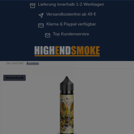
Lieferung innerhalb 1-2 Werktagen
alt springen
Versandkostenfrei ab 49 €
Klarna & Paypal verfügbar
Top Kundenservice
Sie sind hier:
Aromen
Bildergalerie überspringen
Ausverkauft