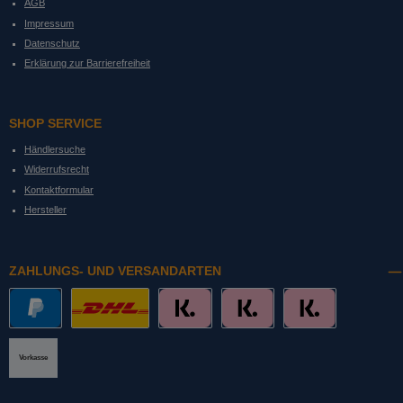
AGB
Impressum
Datenschutz
Erklärung zur Barrierefreiheit
SHOP SERVICE
Händlersuche
Widerrufsrecht
Kontaktformular
Hersteller
ZAHLUNGS- UND VERSANDARTEN
PayPal
DHL mit Altersprüfung
Slice it. (Ratenkauf)
Pay now. (Sofort Überweisung, Lastschrift
Pay later. (Rechnung)
Vorkasse