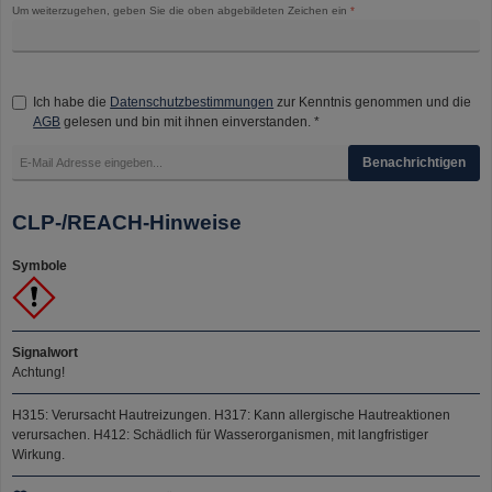
Um weiterzugehen, geben Sie die oben abgebildeten Zeichen ein
*
Ich habe die
Datenschutzbestimmungen
zur Kenntnis genommen und die
AGB
gelesen und bin mit ihnen einverstanden. *
Benachrichtigen
CLP-/REACH-Hinweise
Symbole
Signalwort
Achtung!
H315: Verursacht Hautreizungen.
H317: Kann allergische Hautreaktionen
verursachen.
H412: Schädlich für Wasserorganismen, mit langfristiger
Wirkung.