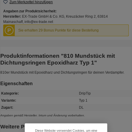
Zum Merkzettel hinzufügen
Angaben zur Produktsicherheit:
Hersteller:
EX-Trade GmbH & Co. KG, Kreuzäcker Ring 2, 63814
Mainaschaff, info@ex-trade.net
P
Sie erhalten 29 Bonus Punkte für diese Bestellung
Produktinformationen "810 Mundstück mit
Dichtungsringen Epoxidharz Typ 1"
810er Mundstück mit Epoxidharz und Dichtungsringen für deinen Verdampfer.
Eigenschaften
Kategorie:
DripTip
Variante:
Typ 1
Zugart:
DL
Angaben gemäß Hersteller. Irrtum und Änderung vorbehalten.
Weitere Produkte von "Sonstige"
Diese Website verwendet Cookies, um eine