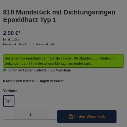
810 Mundstück mit Dichtungsringen
Epoxidharz Typ 1
2,90 €*
Inhalt:
1 Stk.
Preise inkl. MwSt. zzgl. Versandkosten
Bestellen Sie innerhalb der nächsten Tagen, 66 Stunden, 55 Minuten 40
Sekunden damit Ihre Bestellung Montag versendet wird.
Sofort verfügbar, Lieferzeit: 1-2 Werktage
8 Mal in den letzten 30 Tagen verkauft
auswählen
Variante
Typ 1
Produkt Anzahl: Gib den gewünschten Wert ein oder benutze die Schaltflächen um die Anzahl 
In den Warenkorb