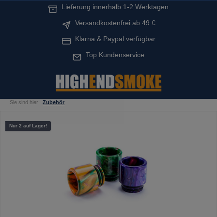
Lieferung innerhalb 1-2 Werktagen
alt springen
Versandkostenfrei ab 49 €
Klarna & Paypal verfügbar
Top Kundenservice
Sie sind hier:
Zubehör
Bildergalerie überspringen
Nur 2 auf Lager!