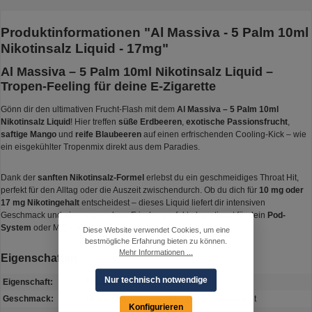
Produktinformationen "Al Massiva - 5 Palm 10ml
Nikotinsalz Liquid - 17mg"
Al Massiva – 5 Palm 10ml Nikotinsalz Liquid –
Tropen-Feeling für deine E-Zigarette
Gönn dir den ultimativen Frucht-Flash mit dem
Al Massiva – 5 Palm 10ml
Nikotinsalz Liquid
! Hier treffen
süße Erdbeeren
,
exotische Passionsfrucht
,
saftige Mango
und
reife Blaubeeren
auf einen erfrischenden Cooling-Kick – wie
ein eisgekühlter Tropenmix direkt aus dem Paradies.
Dank der
sanften Nikotinsalz-Formel
erlebst du ein geschmeidiges Throat Hit,
perfekt für den Alltag oder die Auszeit zwischendurch. Ob du dich für
10 mg oder
17 mg Nikotingehalt
entscheidest – dieses Liquid liefert dir intensiven
Geschmack und eine angenehme Frische, perfekt abgestimmt für dein
Pod-
System
oder MTL-Gerät.
Diese Website verwendet Cookies, um eine
bestmögliche Erfahrung bieten zu können.
Mehr Informationen ...
Eigenschaften
Nur technisch notwendige
Eigenschaft:
Frucht
Geschmack:
Blaubeere, Erdbeere, Mango, Passionsfrucht
Konfigurieren