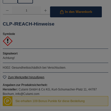
Produkt Anzahl: Gib den gewünschten Wert ein oder benutze die Schaltflächen um die Anzahl 
In den Warenkorb
CLP-/REACH-Hinweise
Symbole
Signalwort
Achtung!
H302: Gesundheitsschädlich bei Verschlucken.
Zum Merkzettel hinzufügen
Angaben zur Produktsicherheit:
Hersteller:
Culami GmbH & Co KG, Kurt-Schumacher-Platz 11, 44787
Bochum, info@Culami.com
P
Sie erhalten 109 Bonus Punkte für diese Bestellung