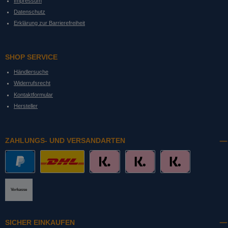
Impressum
Datenschutz
Erklärung zur Barrierefreiheit
SHOP SERVICE
Händlersuche
Widerrufsrecht
Kontaktformular
Hersteller
ZAHLUNGS- UND VERSANDARTEN
PayPal
DHL mit Altersprüfung
Slice it. (Ratenkauf)
Pay now. (Sofort Überweisung, Lastschrift
Pay later. (Rechnung)
Vorkasse
SICHER EINKAUFEN