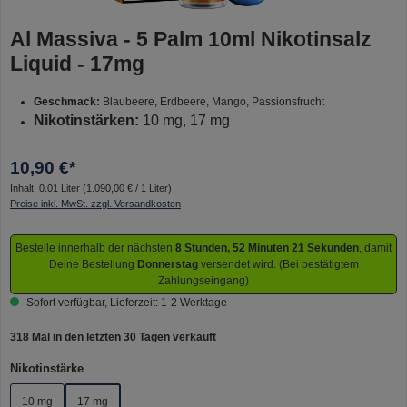
Al Massiva - 5 Palm 10ml Nikotinsalz
Liquid - 17mg
Geschmack:
Blaubeere, Erdbeere, Mango, Passionsfrucht
Nikotinstärken:
10 mg, 17 mg
10,90 €*
Inhalt:
0.01 Liter
(1.090,00 € / 1 Liter)
Preise inkl. MwSt. zzgl. Versandkosten
Bestelle innerhalb der nächsten
8 Stunden, 52 Minuten 21 Sekunden
, damit
Deine Bestellung
Donnerstag
versendet wird. (Bei bestätigtem
Zahlungseingang)
Sofort verfügbar, Lieferzeit: 1-2 Werktage
318 Mal in den letzten 30 Tagen verkauft
auswählen
Nikotinstärke
10 mg
17 mg