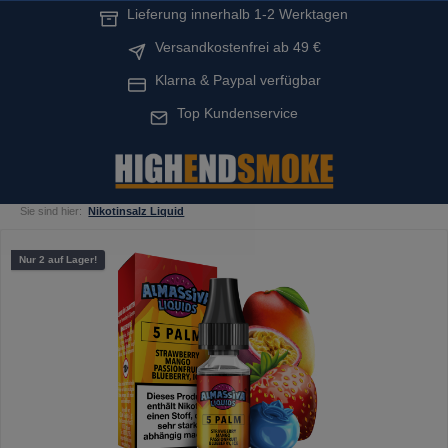
Lieferung innerhalb 1-2 Werktagen
alt springen
Versandkostenfrei ab 49 €
Klarna & Paypal verfügbar
Top Kundenservice
Sie sind hier:
Nikotinsalz Liquid
Bildergalerie überspringen
Nur 2 auf Lager!