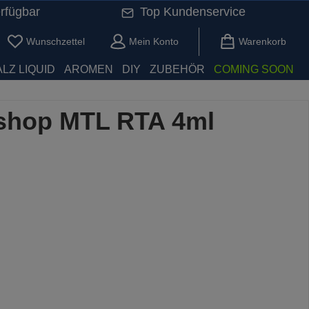
rfügbar
Top Kundenservice
Du hast 0 Produkte auf dem Merkzettel
Wunschzettel
Mein Konto
Warenkorb
LZ LIQUID
AROMEN
DIY
ZUBEHÖR
COMING SOON
shop MTL RTA 4ml