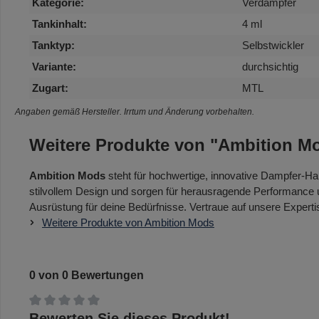
Kategorie:
Verdampfer
Tankinhalt:
4 ml
Tanktyp:
Selbstwickler
Variante:
durchsichtig
Zugart:
MTL
Angaben gemäß Hersteller. Irrtum und Änderung vorbehalten.
Weitere Produkte von "Ambition M
Ambition Mods
steht für hochwertige, innovative Dampfer-Ha
stilvollem Design und sorgen für herausragende Performance un
Ausrüstung für deine Bedürfnisse. Vertraue auf unsere Experti
Weitere Produkte von Ambition Mods
0 von 0 Bewertungen
Durchschnittliche Bewertung von 0 von 5 Sternen
Bewerten Sie dieses Produkt!