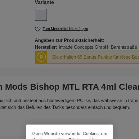
auswählen
Variante
durchsichtig
Zum Merkzettel hinzufügen
Angaben zur Produktsicherheit:
Hersteller:
Intrade Concepts GmbH, Barentstraße 
P
Sie erhalten 69 Bonus Punkte für diese Bes
n Mods Bishop MTL RTA 4ml Clear
ältlich und besteht aus hochwertigem PCTG, das wahlweise in transpa
taltet sich das Befüllen des Tanks besonders einfach und bequem.
Diese Website verwendet Cookies, um