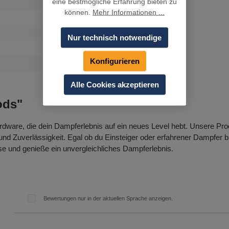
eine bestmögliche Erfahrung bieten zu
können.
Mehr Informationen ...
Nur technisch notwendige
Konfigurieren
Alle Cookies akzeptieren
ods"
rdware, die dein Dampferlebnis auf ein neues Level hebt. Unsere Pr
d Zuverlässigkeit. Egal ob du Einsteiger oder erfahrener Dampfer bis
se und genieße ein unvergleichliches Dampferlebnis.
Bewertungen nur in der aktuellen Sprache anzeigen.