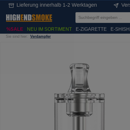
Lieferung innerhalb 1-2 Werktagen
Ver
springen
Zur Hauptnavigation springen
%SALE
NEU IM SORTIMENT
E-ZIGARETTE
E-SHIS
Sie sind hier:
Verdampfer
Bildergalerie überspringen