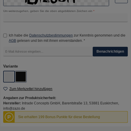
Um weiterzugehen, geben Sie die oben abgebildeten Zeichen ein
*
Ich habe die
Datenschutzbestimmungen
zur Kenntnis genommen und die
AGB
gelesen und bin mit ihnen einverstanden. *
Benachrichtigen
auswählen
Variante
Edelstahl
Schwarz
Zum Merkzettel hinzufügen
Angaben zur Produktsicherheit:
Hersteller:
Intrade Concepts GmbH, Barentstraße 13, 53881 Euskirchen,
info@zazo.de
P
Sie erhalten 199 Bonus Punkte für diese Bestellung