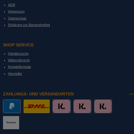
AGB
Impressum
Datenschutz
Erklärung zur Barrierefreiheit
SHOP SERVICE
Händlersuche
Widerrufsrecht
Kontaktformular
Hersteller
ZAHLUNGS- UND VERSANDARTEN
PayPal
DHL mit Altersprüfung
Slice it. (Ratenkauf)
Pay now. (Sofort Überweisung, Lastschrift
Pay later. (Rechnung)
Vorkasse