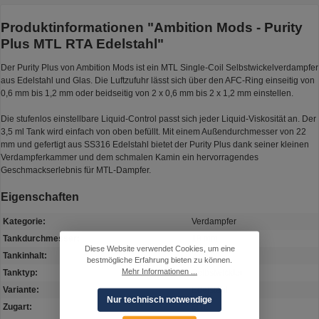
Produktinformationen "Ambition Mods - Purity
Plus MTL RTA Edelstahl"
Der Purity Plus von Ambition Mods ist ein MTL Single-Coil Selbstwickelverdampfer
aus Edelstahl und Glas. Die Luftzufuhr lässt sich über den AFC-Ring einseitig von
0,6 mm bis 1,2 mm oder beidseitig von 2 x 0,6 mm bis 2 x 1,2 mm einstellen.
Die stufenlos einstellbare Liquid-Control passt sich jeder Liquid-Viskosität an. Der
3,5 ml Tank wird einfach von oben befüllt. Mit einem Außendurchmesser von 22
mm und gefertigt aus SS316 Edelstahl bietet der Purity Plus dank seiner kleinen
Verdampferkammer und dem schmalen Kamin ein hervorragendes
Geschmackserlebnis für MTL-Dampfer.
Eigenschaften
Kategorie:
Verdampfer
Tankdurchmesser:
18 mm
Diese Website verwendet Cookies, um eine
Tankinhalt:
2 ml
bestmögliche Erfahrung bieten zu können.
Mehr Informationen ...
Tanktyp:
Selbstwickler
Variante:
Edelstahl
Nur technisch notwendige
Zugart:
MTL