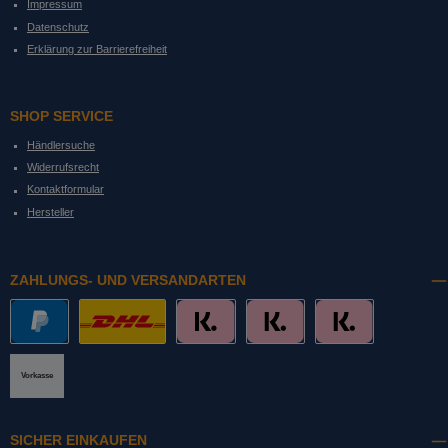
Impressum
Datenschutz
Erklärung zur Barrierefreiheit
SHOP SERVICE
Händlersuche
Widerrufsrecht
Kontaktformular
Hersteller
ZAHLUNGS- UND VERSANDARTEN
PayPal
DHL mit Altersprüfung
Slice it. (Ratenkauf)
Pay now. (Sofort Überweisung, Lastschrift
Pay later. (Rechnung)
Vorkasse
SICHER EINKAUFEN