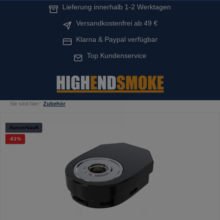
Lieferung innerhalb 1-2 Werktagen
alt springen
Versandkostenfrei ab 49 €
Klarna & Paypal verfügbar
Top Kundenservice
Sie sind hier:
Zubehör
Bildergalerie überspringen
Ausverkauft
Rabatt
-61%