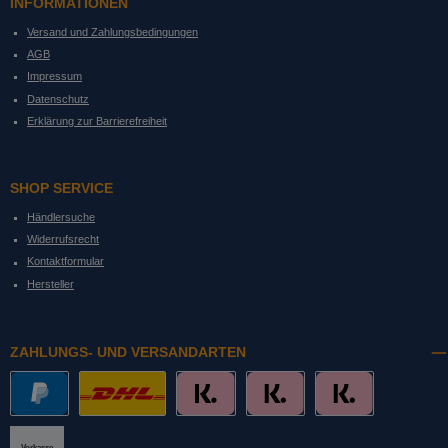
INFORMATIONEN
Versand und Zahlungsbedingungen
AGB
Impressum
Datenschutz
Erklärung zur Barrierefreiheit
SHOP SERVICE
Händlersuche
Widerrufsrecht
Kontaktformular
Hersteller
ZAHLUNGS- UND VERSANDARTEN
PayPal
DHL mit Altersprüfung
Slice it. (Ratenkauf)
Pay now. (Sofort Überweisung, Lastschrift
Pay later. (Rechnung)
Vorkasse