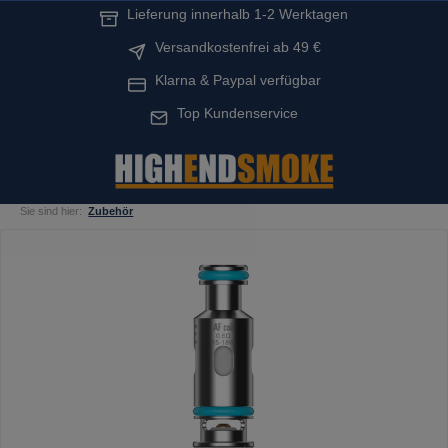
Lieferung innerhalb 1-2 Werktagen
alt springen
Versandkostenfrei ab 49 €
Klarna & Paypal verfügbar
Top Kundenservice
Sie sind hier:
Zubehör
Bildergalerie überspringen