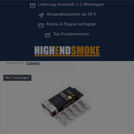
Lieferung innerhalb 1-2 Werktagen
alt springen
Versandkostenfrei ab 49 €
Klarna & Paypal verfügbar
Top Kundenservice
Sie sind hier:
Zubehör
Bildergalerie überspringen
Nur 7 auf Lager!