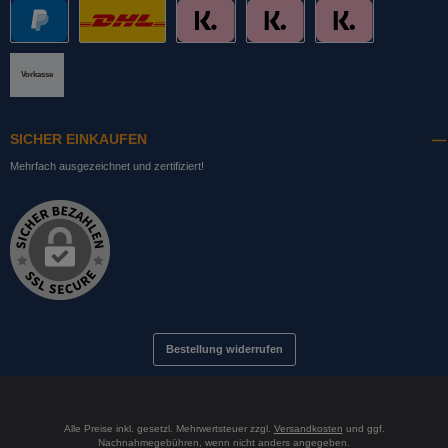
PayPal
DHL mit Altersprüfung
Slice it. (Ratenkauf)
Pay now. (Sofort Überweisung, Lastschrift
Pay later. (Rechnung)
Vorkasse
SICHER EINKAUFEN
Mehrfach ausgezeichnet und zertifiziert!
Bestellung widerrufen
Alle Preise inkl. gesetzl. Mehrwertsteuer zzgl.
Versandkosten
und ggf.
Nachnahmegebühren, wenn nicht anders angegeben.