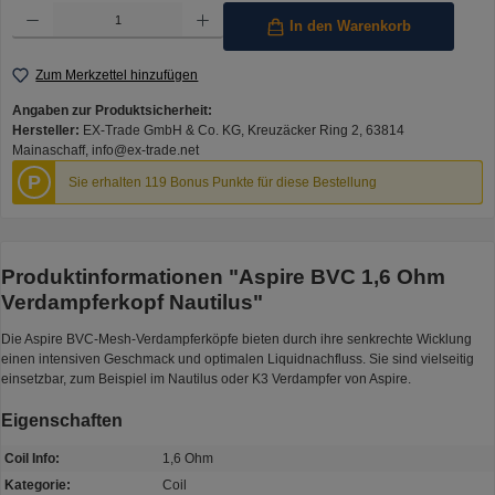
Produkt Anzahl: Gib den gewünschten Wert ein oder benutze die Schaltflächen um die Anzahl 
In den Warenkorb
Zum Merkzettel hinzufügen
Angaben zur Produktsicherheit:
Hersteller:
EX-Trade GmbH & Co. KG, Kreuzäcker Ring 2, 63814
Mainaschaff, info@ex-trade.net
P
Sie erhalten 119 Bonus Punkte für diese Bestellung
Produktinformationen "Aspire BVC 1,6 Ohm
Verdampferkopf Nautilus"
Die Aspire BVC-Mesh-Verdampferköpfe bieten durch ihre senkrechte Wicklung
einen intensiven Geschmack und optimalen Liquidnachfluss. Sie sind vielseitig
einsetzbar, zum Beispiel im Nautilus oder K3 Verdampfer von Aspire.
Eigenschaften
Coil Info:
1,6 Ohm
Kategorie:
Coil