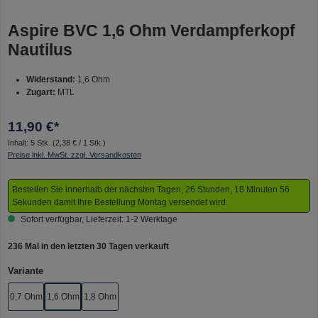
Aspire BVC 1,6 Ohm Verdampferkopf
Nautilus
Widerstand:
1,6 Ohm
Zugart:
MTL
11,90 €*
Inhalt:
5 Stk.
(2,38 € / 1 Stk.)
Preise inkl. MwSt. zzgl. Versandkosten
Bestellen Sie innerhalb der nächsten Tagen, 26 Stunden, 18 Minuten 56
Sekunden damit Ihre Bestellung Montag versendet wird.
Sofort verfügbar, Lieferzeit: 1-2 Werktage
236 Mal in den letzten 30 Tagen verkauft
auswählen
Variante
0,7 Ohm
1,6 Ohm
1,8 Ohm