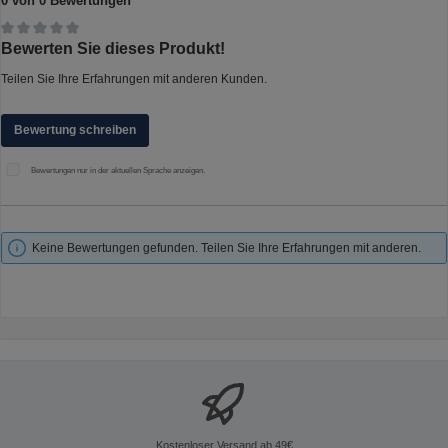
0 von 0 Bewertungen
Durchschnittliche Bewertung von 0 von 5 Sternen
Bewerten Sie dieses Produkt!
Teilen Sie Ihre Erfahrungen mit anderen Kunden.
Bewertung schreiben
Bewertungen nur in der aktuellen Sprache anzeigen.
Keine Bewertungen gefunden. Teilen Sie Ihre Erfahrungen mit anderen.
Kostenloser Versand ab 49€