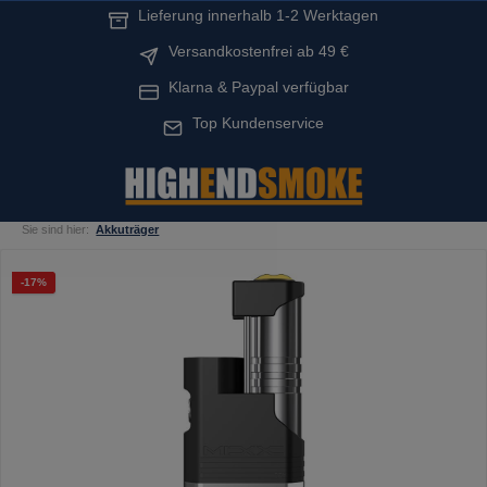
Lieferung innerhalb 1-2 Werktagen
alt springen
Versandkostenfrei ab 49 €
Klarna & Paypal verfügbar
Top Kundenservice
Sie sind hier:
Akkuträger
Bildergalerie überspringen
Rabatt
-17%