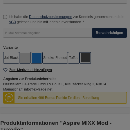
Ich habe die
Datenschutzbestimmungen
zur Kenntnis genommen und die
AGB
gelesen und bin mit ihnen einverstanden. *
Benachrichtigen
auswählen
Variante
Jet-Black
Smoke-Frosted
Toffee
Quick-Silver
Sapphire
Tuxedo
Zum Merkzettel hinzufügen
Angaben zur Produktsicherheit:
Hersteller:
EX-Trade GmbH & Co. KG, Kreuzäcker Ring 2, 63814
Mainaschaff, info@ex-trade.net
P
Sie erhalten 499 Bonus Punkte für diese Bestellung
Produktinformationen "Aspire MIXX Mod -
Tuxedo"