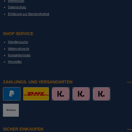
Impressum
Datenschutz
Erklärung zur Barrierefreiheit
SHOP SERVICE
Händlersuche
Widerrufsrecht
Kontaktformular
Hersteller
ZAHLUNGS- UND VERSANDARTEN
PayPal
DHL mit Altersprüfung
Slice it. (Ratenkauf)
Pay now. (Sofort Überweisung, Lastschrift
Pay later. (Rechnung)
Vorkasse
SICHER EINKAUFEN