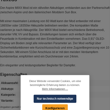
Der Aspire MIXX Mod ist ein stilvoller Akkuträger, entstanden aus der Partnerschaft
zwischen Aspire und den italienischen Moddern Sun Box.
Mit einer maximalen Leistung von 60 Watt kann der Mod entweder mit einer
18650er oder 18350er Akkuzelle betrieben werden. Die kompakten Maße
variieren je nach Akkugröße. Der MIXX Mod bietet verschiedene Betriebsmodi,
darunter VW, VV und Bypass. Einstellungen lassen sich einfach über die
Feuertaste in Kombination mit den Einstelltasten vornehmen. Das 0,91" OLED-
Display am Boden zeigt alle relevanten Parameter an. Der Mod verfügt über
Sicherheitsfunktionen wie Kurzschlussschutz und eine Zugzeitbegrenzung von 10
Sekunden. Mit einem 510er Anschluss ist er mit den meisten Verdampfern
kombinierbar, empfohlen wird ein Durchmesser von 24mm.
Ein eleganter und leistungsstarker Begleiter für Dampfer.
Eigenschaften
Diese Website verwendet Cookies, um eine
Akkuanzahl:
1
bestmögliche Erfahrung bieten zu können.
Akkutyp:
18350, 18650
Mehr Informationen ...
Kategorie:
Akkuträger
Nur technisch notwendige
Variante:
Tuxedo
Angaben gemäß Hersteller. Irrtum und Änderung vorbehalten.
Konfigurieren