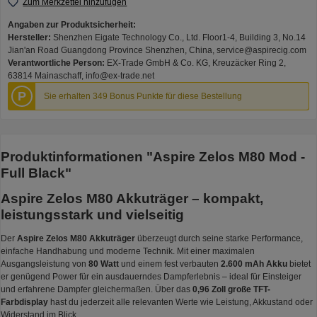
Zum Merkzettel hinzufügen
Angaben zur Produktsicherheit:
Hersteller:
Shenzhen Eigate Technology Co., Ltd. Floor1-4, Building 3, No.14
Jian'an Road Guangdong Province Shenzhen, China, service@aspirecig.com
Verantwortliche Person:
EX-Trade GmbH & Co. KG, Kreuzäcker Ring 2,
63814 Mainaschaff, info@ex-trade.net
P
Sie erhalten 349 Bonus Punkte für diese Bestellung
Produktinformationen "Aspire Zelos M80 Mod -
Full Black"
Aspire Zelos M80 Akkuträger – kompakt,
leistungsstark und vielseitig
Der
Aspire Zelos M80 Akkuträger
überzeugt durch seine starke Performance,
einfache Handhabung und moderne Technik. Mit einer maximalen
Ausgangsleistung von
80 Watt
und einem fest verbauten
2.600 mAh Akku
bietet
er genügend Power für ein ausdauerndes Dampferlebnis – ideal für Einsteiger
und erfahrene Dampfer gleichermaßen. Über das
0,96 Zoll große TFT-
Farbdisplay
hast du jederzeit alle relevanten Werte wie Leistung, Akkustand oder
Widerstand im Blick.