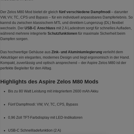
Der Zelos M80 Mod bietet dir gleich
fünf verschiedene Dampfmodi
– darunter
VW, VV, TC, CPS und Bypass – für ein individuell anpassbares Dampferlebnis. So
kannst du zwischen klassischem MTL und direktem Lungenzug (DL) flexibel
wechseln. Der
USB-C Anschluss
mit 2 A Ladestrom sorgt für schnelles Aufladen,
während mehrere integrierte
Schutzfunktionen
für maximale Sicherheit beim
Dampfen sorgen.
Das hochwertige Gehäuse aus
Zink- und Aluminiumlegierung
verleiht dem
Akkuträger ein elegantes, modernes Design und liegt ergonomisch in der Hand.
Kompakt, zuverlässig und optisch ansprechend – der Aspire Zelos M80 ist der
perfekte Begleiter für den Alltag.
Highlights des Aspire Zelos M80 Mods
Bis zu 80 Watt Leistung mit integriertem 2600 mAh Akku
Fünf Dampfmodi: VW, VV, TC, CPS, Bypass
0,96 Zoll TFT-Farbdisplay mit LED-Indikatoren
USB-C Schnellladefunktion (2 A)