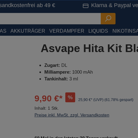
sandkostenfrei ab 49 €
Klarna & Paypal ve
HAS
AKKUTRÄGER
VERDAMPFER
LIQUIDS
NIKOTINSA
Asvape Hita Kit B
Zugart:
DL
Milliampere:
1000 mAh
Tankinhalt:
3 ml
9,90 €*
%
25,90 €* (UVP)
(61.78% gespart)
Inhalt:
1 Stk.
Preise inkl. MwSt. zzgl. Versandkosten