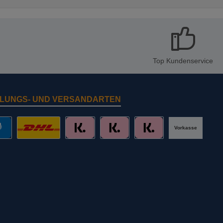
Top Kundenservice
LUNGS- UND VERSANDARTEN
Vorkasse
al
DHL mit Altersprüfung
Slice it. (Ratenkauf)
Pay now. (Sofort Überweisung, Lastschr
Pay later. (Rechnung)