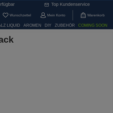
rfügbar
Top Kundenservice
Du hast 0 Produkte auf dem Merkzettel
Wunschzettel
Mein Konto
Warenkorb
LZ LIQUID
AROMEN
DIY
ZUBEHÖR
COMING SOON
lack