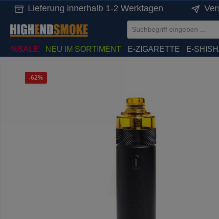
Lieferung innerhalb 1-2 Werktagen
Ver
springen
Zur Hauptnavigation springen
%SALE
NEU IM SORTIMENT
E-ZIGARETTE
E-SHIS
Bildergalerie überspringen
Rabatt
-62%