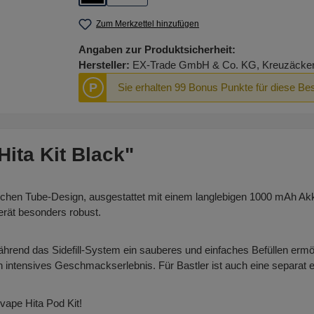
Zum Merkzettel hinzufügen
Angaben zur Produktsicherheit:
Hersteller:
EX-Trade GmbH & Co. KG, Kreuzäcker R
P
Sie erhalten 99 Bonus Punkte für diese Bes
ita Kit Black"
chen Tube-Design, ausgestattet mit einem langlebigen 1000 mAh Akk
rät besonders robust.
hrend das Sidefill-System ein sauberes und einfaches Befüllen erm
intensives Geschmackserlebnis. Für Bastler ist auch eine separat er
vape Hita Pod Kit!