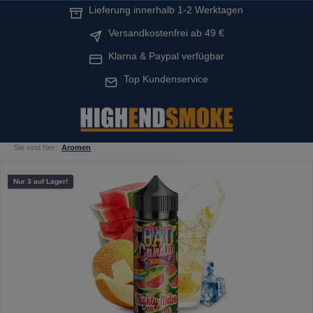
Lieferung innerhalb 1-2 Werktagen
alt springen
Versandkostenfrei ab 49 €
Klarna & Paypal verfügbar
Top Kundenservice
Sie sind hier:
Aromen
Bildergalerie überspringen
Nur 3 auf Lager!