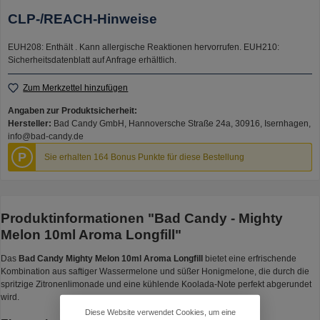
CLP-/REACH-Hinweise
EUH208: Enthält . Kann allergische Reaktionen hervorrufen.
EUH210:
Sicherheitsdatenblatt auf Anfrage erhältlich.
Zum Merkzettel hinzufügen
Angaben zur Produktsicherheit:
Hersteller:
Bad Candy GmbH, Hannoversche Straße 24a, 30916, Isernhagen,
info@bad-candy.de
P
Sie erhalten 164 Bonus Punkte für diese Bestellung
Produktinformationen "Bad Candy - Mighty
Melon 10ml Aroma Longfill"
Das
Bad Candy Mighty Melon 10ml Aroma Longfill
bietet eine erfrischende
Kombination aus saftiger Wassermelone und süßer Honigmelone, die durch die
spritzige Zitronenlimonade und eine kühlende Koolada-Note perfekt abgerundet
wird.
Diese Website verwendet Cookies, um eine