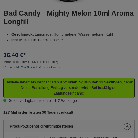
Bad Candy - Mighty Melon 10ml Aroma
Longfill
Geschmack:
Limonade, Honigmelone, Wassermelone, Kühl
Inhalt:
10 ml in 120 ml Flasche
16,40 €*
Inhalt:
0.01 Liter
(1.640,00 € / 1 Liter)
Preise inkl. MwSt. zzgl. Versandkosten
Bestelle innerhalb der nächsten
8 Stunden, 54 Minuten 11 Sekunden
, damit
Deine Bestellung
Freitag
versendet wird. (Bei bestätigtem
Zahlungseingang)
Sofort verfügbar, Lieferzeit: 1-2 Werktage
127 Mal in den letzten 30 Tagen verkauft
Produkt-Zubehör direkt mitbestellen