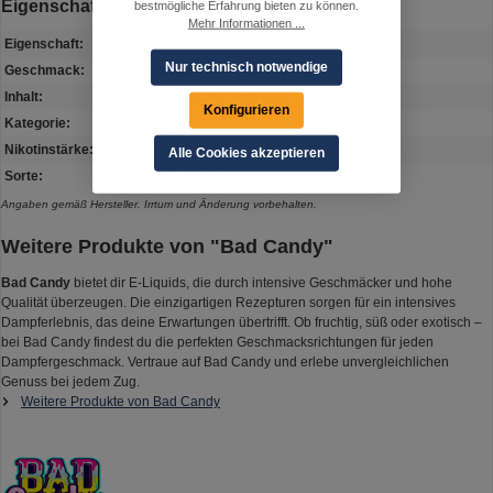
Eigenschaften
bestmögliche Erfahrung bieten zu können.
Mehr Informationen ...
Eigenschaft:
Minze / Menthol
Nur technisch notwendige
Geschmack:
Honigmelone, Limonade, Wassermelone
Inhalt:
10 ml in 120 ml Flasche
Konfigurieren
Kategorie:
Longfill
Nikotinstärke:
0 mg
Alle Cookies akzeptieren
Sorte:
Mighty Melon
Angaben gemäß Hersteller. Irrtum und Änderung vorbehalten.
Weitere Produkte von "Bad Candy"
Bad Candy
bietet dir E-Liquids, die durch intensive Geschmäcker und hohe
Qualität überzeugen. Die einzigartigen Rezepturen sorgen für ein intensives
Dampferlebnis, das deine Erwartungen übertrifft. Ob fruchtig, süß oder exotisch –
bei Bad Candy findest du die perfekten Geschmacksrichtungen für jeden
Dampfergeschmack. Vertraue auf Bad Candy und erlebe unvergleichlichen
Genuss bei jedem Zug.
Weitere Produkte von Bad Candy