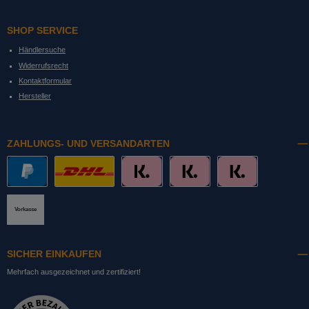
SHOP SERVICE
Händlersuche
Widerrufsrecht
Kontaktformular
Hersteller
ZAHLUNGS- UND VERSANDARTEN
PayPal
DHL mit Altersprüfung
Slice it. (Ratenkauf)
Pay now. (Sofort Überweisung, Lastschrift
Pay later. (Rechnung)
Vorkasse
SICHER EINKAUFEN
Mehrfach ausgezeichnet und zertifiziert!