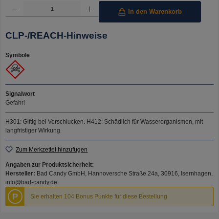
Produkt Anzahl: Gib den gewünschten Wert ein oder benutze die Schaltflächen um die Anzahl 
In den Warenkorb
CLP-/REACH-Hinweise
Symbole
Signalwort
Gefahr!
H301: Giftig bei Verschlucken.
H412: Schädlich für Wasserorganismen, mit
langfristiger Wirkung.
Zum Merkzettel hinzufügen
Angaben zur Produktsicherheit:
Hersteller:
Bad Candy GmbH, Hannoversche Straße 24a, 30916, Isernhagen,
info@bad-candy.de
P
Sie erhalten 104 Bonus Punkte für diese Bestellung