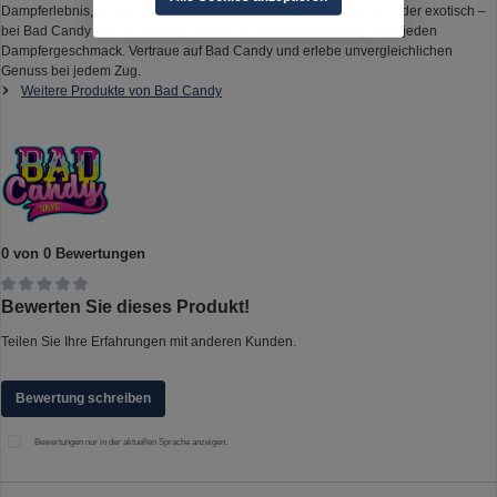
Dampferlebnis, das deine Erwartungen übertrifft. Ob fruchtig, süß oder exotisch –
bei Bad Candy findest du die perfekten Geschmacksrichtungen für jeden
Dampfergeschmack. Vertraue auf Bad Candy und erlebe unvergleichlichen
Genuss bei jedem Zug.
Weitere Produkte von Bad Candy
0 von 0 Bewertungen
Durchschnittliche Bewertung von 0 von 5 Sternen
Bewerten Sie dieses Produkt!
Teilen Sie Ihre Erfahrungen mit anderen Kunden.
Bewertung schreiben
Bewertungen nur in der aktuellen Sprache anzeigen.