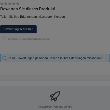
Durchschnittliche Bewertung von 0 von 5 Sternen
Bewerten Sie dieses Produkt!
Teilen Sie Ihre Erfahrungen mit anderen Kunden.
Bewertung schreiben
Bewertungen nur in der aktuellen Sprache anzeigen.
Keine Bewertungen gefunden. Teilen Sie Ihre Erfahrungen mit anderen.
Kostenloser Versand ab 49€