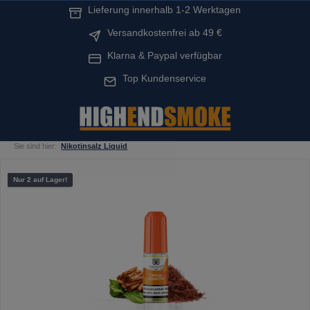
Lieferung innerhalb 1-2 Werktagen
alt springen
Versandkostenfrei ab 49 €
Klarna & Paypal verfügbar
Top Kundenservice
Sie sind hier:
Nikotinsalz Liquid
Bildergalerie überspringen
Nur 2 auf Lager!