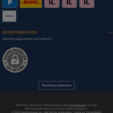
PayPal
DHL mit Altersprüfung
Slice it. (Ratenkauf)
Pay now. (Sofort Überweisung, Lastschrift
Pay later. (Rechnung)
Vorkasse
SICHER EINKAUFEN
Mehrfach ausgezeichnet und zertifiziert!
Bestellung widerrufen
Alle Preise inkl. gesetzl. Mehrwertsteuer zzgl.
Versandkosten
und ggf.
Nachnahmegebühren, wenn nicht anders angegeben.
© 2026 highendsmoke.de - Alle Rechte vorbehalten. Theme by
ThemeWare®