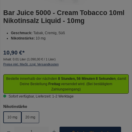
Bar Juice 5000 - Cream Tobacco 10ml
Nikotinsalz Liquid - 10mg
Geschmack:
Tabak, Cremig, Süß
Nikotinstärke:
10 mg
10,90 €*
Inhalt:
0.01 Liter
(1.090,00 € / 1 Liter)
Preise inkl. MwSt. zzgl. Versandkosten
Bestelle innerhalb der nächsten
8 Stunden, 56 Minuten 8 Sekunden
, damit
Deine Bestellung
Freitag
versendet wird. (Bei bestätigtem
Zahlungseingang)
Sofort verfügbar, Lieferzeit: 1-2 Werktage
auswählen
Nikotinstärke
10 mg
20 mg
Produkt Anzahl: Gib den gewünschten Wert ein oder benutze die Schaltflächen um die Anzahl 