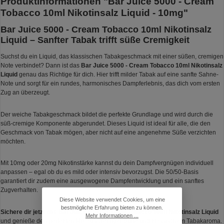
Produktinformationen "Bar Juice 5000 - Cream
Tobacco 10ml Nikotinsalz Liquid - 10mg"
Bar Juice 5000 - Cream Tobacco 10ml Nikotinsalz
Liquid – Sanfter Tabak trifft süße Cremigkeit
Suchst du ein Liquid, das klassischen Tabakgeschmack mit einer süßen, cremigen
Note verbindet? Dann ist das
Bar Juice 5000 - Cream Tobacco 10ml Nikotinsalz
Liquid
genau das Richtige für dich. Hier trifft milder Tabak auf eine sanfte Sahne-
Note und sorgt für ein rundes, harmonisches Dampferlebnis, das dich vom ersten
Zug an überzeugt.
Der weiche Tabakgeschmack bildet die perfekte Grundlage und wird durch die
süß-cremige Komponente abgerundet. Dieses Liquid ist ideal für alle, die den
Geschmack von Tabak mögen, aber nicht auf eine angenehme Süße verzichten
möchten.
Mit 10mg oder 20mg Nikotinstärke kannst du dein Dampfvergnügen individuell
anpassen – egal ob du es mild oder intensiv bevorzugst. Die 50/50-Basis
garantiert dir zudem eine ausgewogene Dampfentwicklung und ein sanftes
Zugverhalten.
Diese Website verwendet Cookies, um eine
bestmögliche Erfahrung bieten zu können.
Sichere dir jetzt das Bar Juice 5000 - Cream Tobacco 10ml Nikotinsalz Liquid
Mehr Informationen ...
und genieße den perfekten Mix aus cremiger Süße und klassischem Tabakaroma.