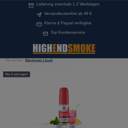
Lieferung innerhalb 1-2 Werktagen
alt springen
Versandkostenfrei ab 49 €
Klarna & Paypal verfügbar
Top Kundenservice
Sie sind hier:
Nikotinsalz Liquid
Bildergalerie überspringen
Nur 2 auf Lager!