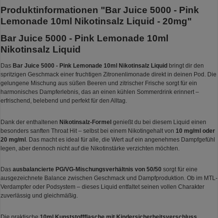
Produktinformationen "Bar Juice 5000 - Pink
Lemonade 10ml Nikotinsalz Liquid - 20mg"
Bar Juice 5000 - Pink Lemonade 10ml
Nikotinsalz Liquid
Das
Bar Juice 5000 - Pink Lemonade 10ml Nikotinsalz Liquid
bringt dir den
spritzigen Geschmack einer fruchtigen Zitronenlimonade direkt in deinen Pod. Die
gelungene Mischung aus süßen Beeren und zitrischer Frische sorgt für ein
harmonisches Dampferlebnis, das an einen kühlen Sommerdrink erinnert –
erfrischend, belebend und perfekt für den Alltag.
Dank der enthaltenen
Nikotinsalz-Formel
genießt du bei diesem Liquid einen
besonders sanften Throat Hit – selbst bei einem Nikotingehalt von
10 mg/ml oder
20 mg/ml
. Das macht es ideal für alle, die Wert auf ein angenehmes Dampfgefühl
legen, aber dennoch nicht auf die Nikotinstärke verzichten möchten.
Das
ausbalancierte PG/VG-Mischungsverhältnis von 50/50
sorgt für eine
ausgezeichnete Balance zwischen Geschmack und Dampfproduktion. Ob im MTL-
Verdampfer oder Podsystem – dieses Liquid entfaltet seinen vollen Charakter
zuverlässig und gleichmäßig.
Die praktische
10ml Kunststoffflasche mit Kindersicherheitsverschluss