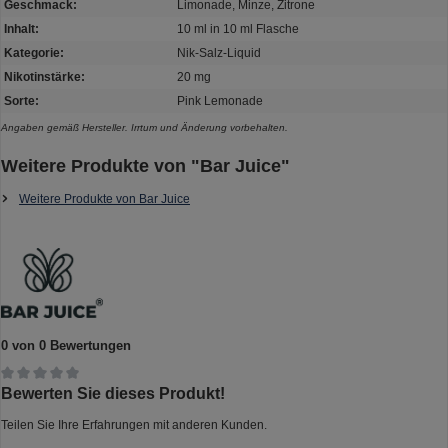
Geschmack:
Limonade, Minze, Zitrone
Inhalt:
10 ml in 10 ml Flasche
Kategorie:
Nik-Salz-Liquid
Nikotinstärke:
20 mg
Sorte:
Pink Lemonade
Angaben gemäß Hersteller. Irrtum und Änderung vorbehalten.
Weitere Produkte von "Bar Juice"
Weitere Produkte von Bar Juice
0 von 0 Bewertungen
Durchschnittliche Bewertung von 0 von 5 Sternen
Bewerten Sie dieses Produkt!
Teilen Sie Ihre Erfahrungen mit anderen Kunden.