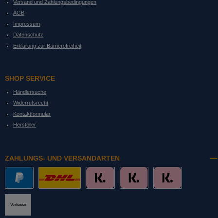
Versand und Zahlungsbedingungen
AGB
Impressum
Datenschutz
Erklärung zur Barrierefreiheit
SHOP SERVICE
Händlersuche
Widerrufsrecht
Kontaktformular
Hersteller
ZAHLUNGS- UND VERSANDARTEN
PayPal
DHL mit Altersprüfung
Slice it. (Ratenkauf)
Pay now. (Sofort Überweisung, Lastschrift
Pay later. (Rechnung)
Vorkasse