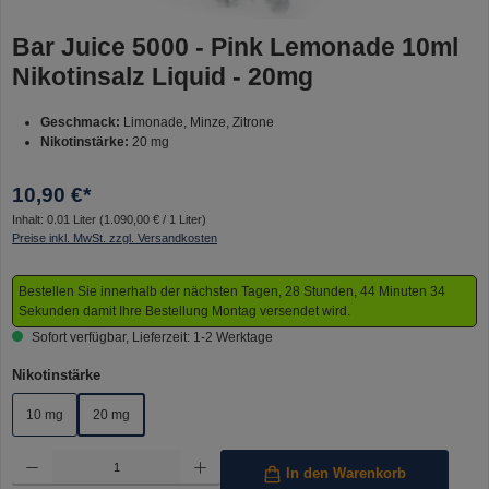
Bar Juice 5000 - Pink Lemonade 10ml
Nikotinsalz Liquid - 20mg
Geschmack:
Limonade, Minze, Zitrone
Nikotinstärke:
20 mg
10,90 €*
Inhalt:
0.01 Liter
(1.090,00 € / 1 Liter)
Preise inkl. MwSt. zzgl. Versandkosten
Bestellen Sie innerhalb der nächsten Tagen, 28 Stunden, 44 Minuten 34
Sekunden damit Ihre Bestellung Montag versendet wird.
Sofort verfügbar, Lieferzeit: 1-2 Werktage
auswählen
Nikotinstärke
10 mg
20 mg
Produkt Anzahl: Gib den gewünschten Wert ein oder benutze die Schaltflächen um die Anzahl 
In den Warenkorb