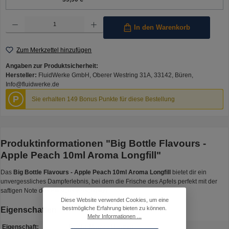
Produkt Anzahl: Gib den gewünschten Wert ein oder benutze die Schaltflächen um die Anzahl 
In den Warenkorb
Zum Merkzettel hinzufügen
Angaben zur Produktsicherheit:
Hersteller:
FluidWerke GmbH, Oberer Westring 31A, 33142, Büren,
Info@fluidwerke.de
P
Sie erhalten 149 Bonus Punkte für diese Bestellung
Produktinformationen "Big Bottle Flavours -
Apple Peach 10ml Aroma Longfill"
Das
Big Bottle Flavours - Apple Peach 10ml Aroma Longfill
bietet dir ein
unvergessliches Dampferlebnis, bei dem die Frische des Apfels perfekt mit der
saftigen Note des Pfirsichs verschmilzt.
Diese Website verwendet Cookies, um eine
bestmögliche Erfahrung bieten zu können.
Eigenschaften
Mehr Informationen ...
Eigenschaft:
Frucht, Minze / Menthol