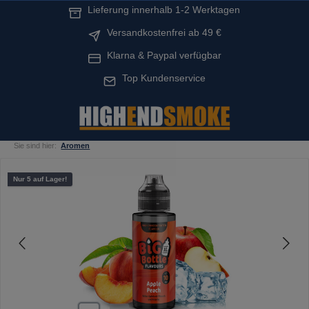
Lieferung innerhalb 1-2 Werktagen
alt springen
Versandkostenfrei ab 49 €
Klarna & Paypal verfügbar
Top Kundenservice
Sie sind hier:
Aromen
Bildergalerie überspringen
Nur 5 auf Lager!