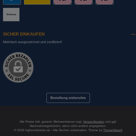
PayPal
DHL mit Altersprüfung
Slice it. (Ratenkauf)
Pay now. (Sofort Überweisung, Lastschrift
Pay later. (Rechnung)
Vorkasse
SICHER EINKAUFEN
Mehrfach ausgezeichnet und zertifiziert!
Bestellung widerrufen
Alle Preise inkl. gesetzl. Mehrwertsteuer zzgl.
Versandkosten
und ggf.
Nachnahmegebühren, wenn nicht anders angegeben.
© 2026 highendsmoke.de - Alle Rechte vorbehalten. Theme by
ThemeWare®