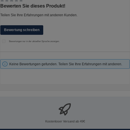
Durchschnittliche Bewertung von 0 von 5 Sternen
Bewerten Sie dieses Produkt!
Teilen Sie Ihre Erfahrungen mit anderen Kunden.
Bewertung schreiben
Bewertungen nur in der aktuellen Sprache anzeigen.
Keine Bewertungen gefunden. Teilen Sie Ihre Erfahrungen mit anderen.
Kostenloser Versand ab 49€