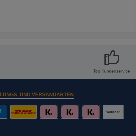
Top Kundenservice
LUNGS- UND VERSANDARTEN
Vorkasse
al
DHL mit Altersprüfung
Slice it. (Ratenkauf)
Pay now. (Sofort Überweisung, Lastschr
Pay later. (Rechnung)