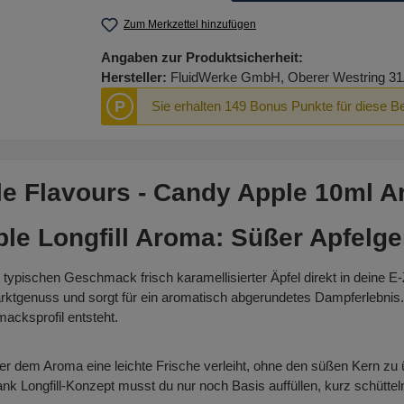
Zum Merkzettel hinzufügen
Angaben zur Produktsicherheit:
Hersteller:
FluidWerke GmbH, Oberer Westring 31A
P
Sie erhalten 149 Bonus Punkte für diese B
le Flavours - Candy Apple 10ml A
le Longfill Aroma: Süßer Apfelge
n typischen Geschmack frisch karamellisierter Äpfel direkt in deine E
ktgenuss und sorgt für ein aromatisch abgerundetes Dampferlebnis. J
cksprofil entsteht.
er dem Aroma eine leichte Frische verleiht, ohne den süßen Kern zu 
Longfill-Konzept musst du nur noch Basis auffüllen, kurz schütteln 