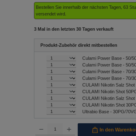
Bestellen Sie innerhalb der nächsten Tagen, 63 S
versendet wird.
3 Mal in den letzten 30 Tagen verkauft
Produkt-Zubehör direkt mitbestellen
Culami Power Base - 50/5
Culami Power Base - 70/3
Ultrabio Base - 30PG/70V
Produkt Anzahl: Gib den gewünschten Wert ein oder benutze 
In den Warenko