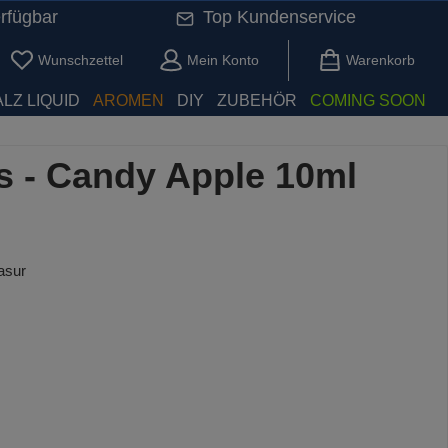
rfügbar
Top Kundenservice
Du hast 0 Produkte auf dem Merkzettel
Wunschzettel
Mein Konto
Warenkorb
LZ LIQUID
AROMEN
DIY
ZUBEHÖR
COMING SOON
rs - Candy Apple 10ml
asur