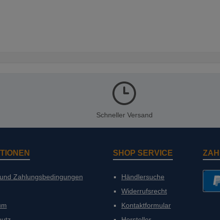
Schneller Versand
TIONEN
SHOP SERVICE
ZAH
 und Zahlungsbedingungen
Händlersuche
Widerrufsrecht
PayP
um
Kontaktformular
hutz
Hersteller