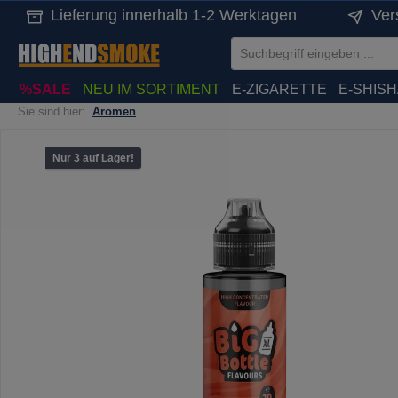
Lieferung innerhalb 1-2 Werktagen
Ver
springen
Zur Hauptnavigation springen
%SALE
NEU IM SORTIMENT
E-ZIGARETTE
E-SHIS
Sie sind hier:
Aromen
Bildergalerie überspringen
Nur 3 auf Lager!