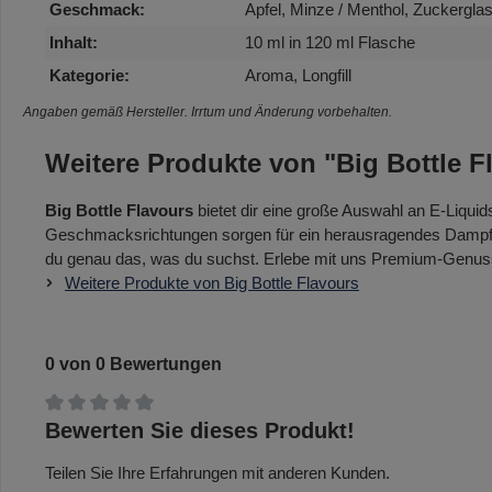
Geschmack:
Apfel, Minze / Menthol, Zuckergla
Inhalt:
10 ml in 120 ml Flasche
Kategorie:
Aroma, Longfill
Angaben gemäß Hersteller. Irrtum und Änderung vorbehalten.
Weitere Produkte von "Big Bottle F
Big Bottle Flavours
bietet dir eine große Auswahl an E-Liqui
Geschmacksrichtungen sorgen für ein herausragendes Dampferle
du genau das, was du suchst. Erlebe mit uns Premium-Genuss
Weitere Produkte von Big Bottle Flavours
0 von 0 Bewertungen
Durchschnittliche Bewertung von 0 von 5 Sternen
Bewerten Sie dieses Produkt!
Teilen Sie Ihre Erfahrungen mit anderen Kunden.