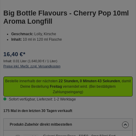
Big Bottle Flavours - Cherry Pop 10ml
Aroma Longfill
Geschmack:
Lolly, Kirsche
Inhalt:
10 ml in 120 ml Flasche
16,40 €*
Inhalt:
0.01 Liter
(1.640,00 € / 1 Liter)
Preise inkl. MwSt. zzgl. Versandkosten
Bestelle innerhalb der nächsten
22 Stunden, 0 Minuten 43 Sekunden
, damit
Deine Bestellung
Freitag
versendet wird. (Bei bestätigtem
Zahlungseingang)
Sofort verfügbar, Lieferzeit: 1-2 Werktage
175 Mal in den letzten 30 Tagen verkauft
Produkt-Zubehör direkt mitbestellen