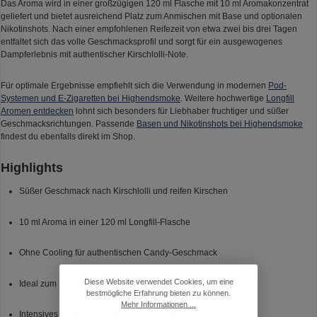
Das Aroma wird in einer großzügigen 120 ml Flasche mit 10 ml Aromakonzentrat
geliefert und bietet ausreichend Platz zum Anmischen mit Base und optionalen
Nikotinshots. Nach einer empfohlenen Reifezeit von etwa zwei bis drei Tagen
entfaltet sich das volle Geschmacksprofil und sorgt für ein ausgewogenes
Dampferlebnis mit authentischer Kirschlolli-Note.
Für optimale Ergebnisse empfiehlt sich die Verwendung in modernen
Pod-
Systemen und E-Zigaretten bei Highendsmoke
. Weitere hochwertige
Longfill
Aromen entdecken
lohnt sich besonders für Liebhaber fruchtiger und süßer
Geschmacksrichtungen. Passende
Basen und Nikotinshots bei Highendsmoke
findest du ebenfalls direkt im Shop.
Highlights
Süßer Geschmack nach Kirschlolli und reifen Kirschen
10 ml Aroma in einer 120 ml Longfill-Flasche
Ohne Cooling für authentischen Candy-Geschmack
Diese Website verwendet Cookies, um eine
Ideal zum Mischen mit Base und Nikotinshots
bestmögliche Erfahrung bieten zu können.
Mehr Informationen ...
Intensives Aroma mit ausgewogener Süße