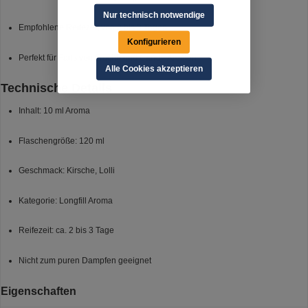
Nur technisch notwendige
Empfohlene Reifezeit von 2 bis 3 Tagen
Konfigurieren
Perfekt für Fans von Frucht- und Candy-Aromen
Alle Cookies akzeptieren
Technische Details
Inhalt: 10 ml Aroma
Flaschengröße: 120 ml
Geschmack: Kirsche, Lolli
Kategorie: Longfill Aroma
Reifezeit: ca. 2 bis 3 Tage
Nicht zum puren Dampfen geeignet
Eigenschaften