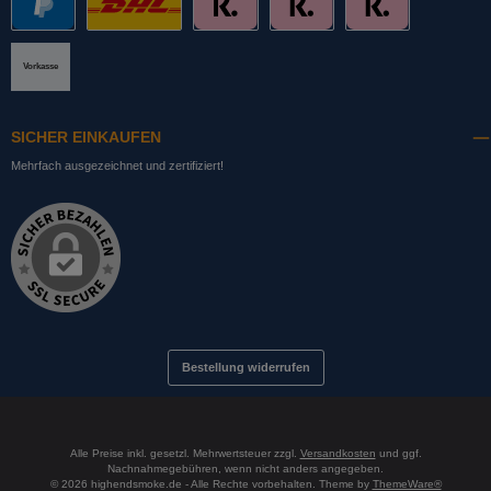
PayPal
DHL mit Altersprüfung
Slice it. (Ratenkauf)
Pay now. (Sofort Überweisung, Lastschrift
Pay later. (Rechnung)
Vorkasse
SICHER EINKAUFEN
Mehrfach ausgezeichnet und zertifiziert!
Bestellung widerrufen
Alle Preise inkl. gesetzl. Mehrwertsteuer zzgl.
Versandkosten
und ggf.
Nachnahmegebühren, wenn nicht anders angegeben.
© 2026 highendsmoke.de - Alle Rechte vorbehalten. Theme by
ThemeWare®