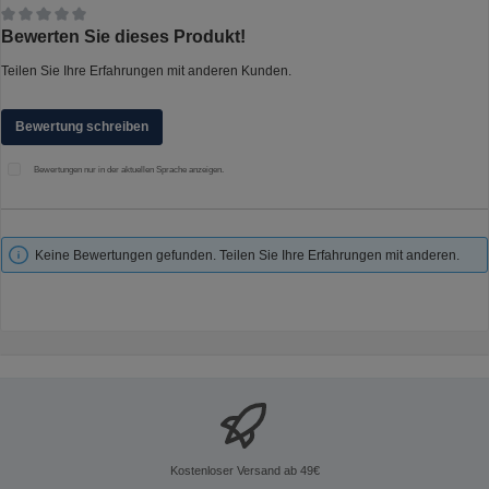
Durchschnittliche Bewertung von 0 von 5 Sternen
Bewerten Sie dieses Produkt!
Teilen Sie Ihre Erfahrungen mit anderen Kunden.
Bewertung schreiben
Bewertungen nur in der aktuellen Sprache anzeigen.
Keine Bewertungen gefunden. Teilen Sie Ihre Erfahrungen mit anderen.
Kostenloser Versand ab 49€