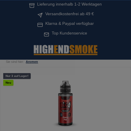
Lieferung innerhalb 1-2 Werktagen
alt springen
Versandkostenfrei ab 49 €
Klarna & Paypal verfügbar
Top Kundenservice
Sie sind hier:
Aromen
Bildergalerie überspringen
Nur 3 auf Lager!
Neu