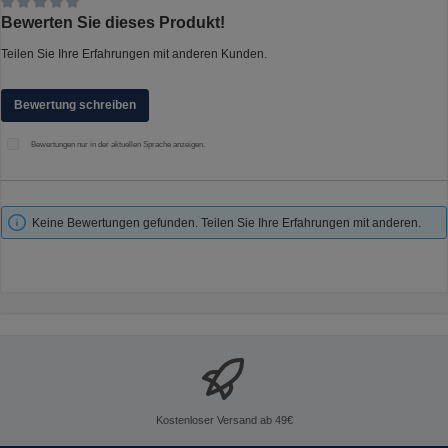
Durchschnittliche Bewertung von 0 von 5 Sternen
Bewerten Sie dieses Produkt!
Teilen Sie Ihre Erfahrungen mit anderen Kunden.
Bewertung schreiben
Bewertungen nur in der aktuellen Sprache anzeigen.
Keine Bewertungen gefunden. Teilen Sie Ihre Erfahrungen mit anderen.
Kostenloser Versand ab 49€