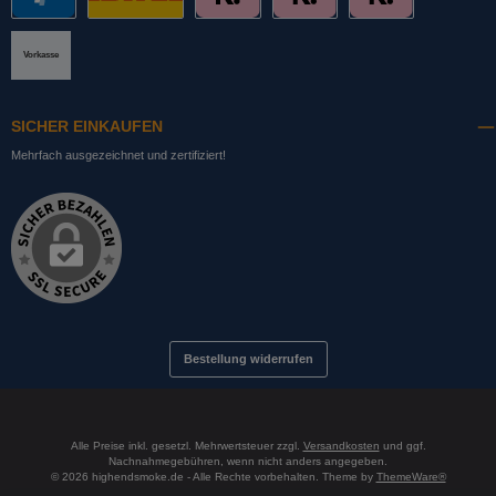
PayPal
DHL mit Altersprüfung
Slice it. (Ratenkauf)
Pay now. (Sofort Überweisung, Lastschrift
Pay later. (Rechnung)
Vorkasse
SICHER EINKAUFEN
Mehrfach ausgezeichnet und zertifiziert!
Bestellung widerrufen
Alle Preise inkl. gesetzl. Mehrwertsteuer zzgl.
Versandkosten
und ggf.
Nachnahmegebühren, wenn nicht anders angegeben.
© 2026 highendsmoke.de - Alle Rechte vorbehalten. Theme by
ThemeWare®