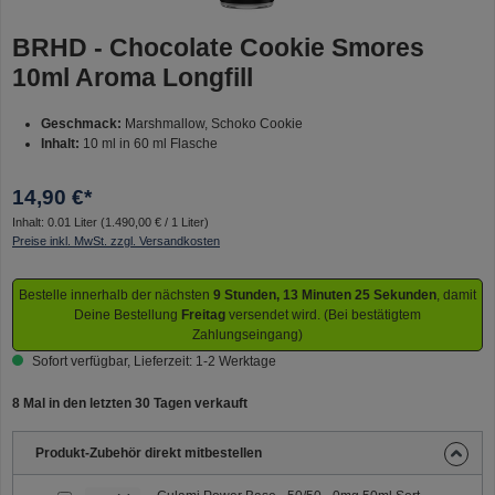
BRHD - Chocolate Cookie Smores
10ml Aroma Longfill
Geschmack:
Marshmallow, Schoko Cookie
Inhalt:
10 ml in 60 ml Flasche
14,90 €*
Inhalt:
0.01 Liter
(1.490,00 € / 1 Liter)
Preise inkl. MwSt. zzgl. Versandkosten
Bestelle innerhalb der nächsten
9 Stunden, 13 Minuten 25 Sekunden
, damit
Deine Bestellung
Freitag
versendet wird. (Bei bestätigtem
Zahlungseingang)
Sofort verfügbar, Lieferzeit: 1-2 Werktage
8 Mal in den letzten 30 Tagen verkauft
Produkt-Zubehör direkt mitbestellen