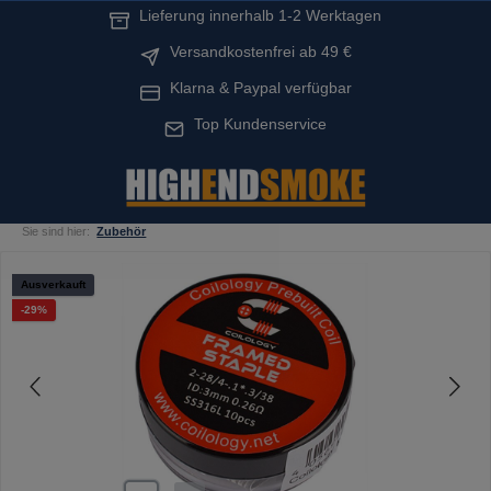
Lieferung innerhalb 1-2 Werktagen
alt springen
Versandkostenfrei ab 49 €
Klarna & Paypal verfügbar
Top Kundenservice
Sie sind hier:
Zubehör
Bildergalerie überspringen
Ausverkauft
Rabatt
-29%