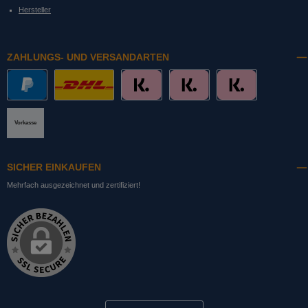
Hersteller
ZAHLUNGS- UND VERSANDARTEN
PayPal
DHL mit Altersprüfung
Slice it. (Ratenkauf)
Pay now. (Sofort Überweisung, Lastschrift
Pay later. (Rechnung)
Vorkasse
SICHER EINKAUFEN
Mehrfach ausgezeichnet und zertifiziert!