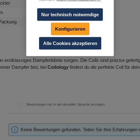
ckler
hm
Nur technisch notwendige
 Packung
Konfigurieren
Alle Cookies akzeptieren
r ein erstklassiges Dampferlebnis sorgen. Die Coils sind präzise gefer
rener Dampfer bist, bei
Coilology
findest du die perfekte Coil für de
Bewertungen nur in der aktuellen Sprache anzeigen.
Keine Bewertungen gefunden. Teilen Sie Ihre Erfahrungen 