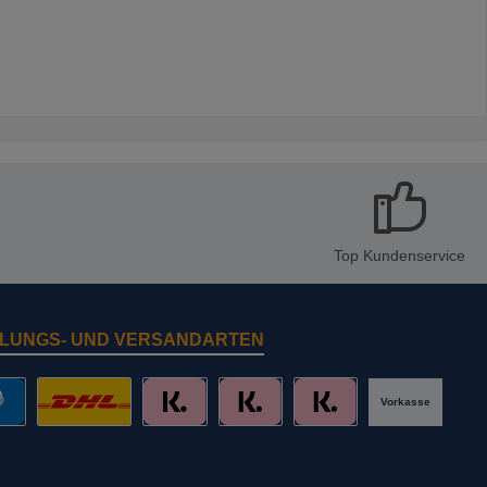
Top Kundenservice
LUNGS- UND VERSANDARTEN
Vorkasse
al
DHL mit Altersprüfung
Slice it. (Ratenkauf)
Pay now. (Sofort Überweisung, Lastschr
Pay later. (Rechnung)