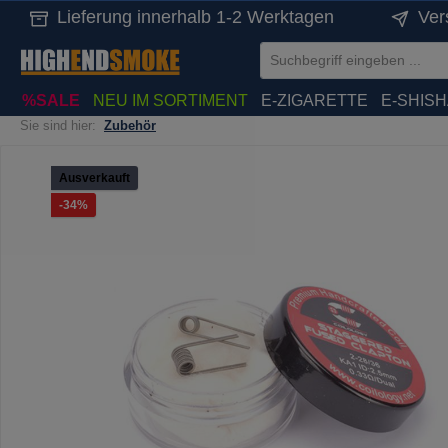
Lieferung innerhalb 1-2 Werktagen
Ver
springen
Zur Hauptnavigation springen
%SALE
NEU IM SORTIMENT
E-ZIGARETTE
E-SHIS
Sie sind hier:
Zubehör
Bildergalerie überspringen
Ausverkauft
Rabatt
-34%