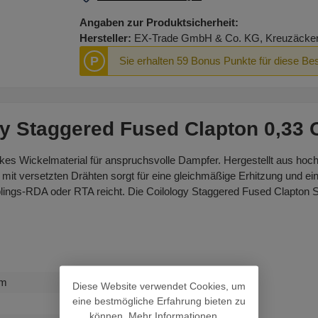
Angaben zur Produktsicherheit:
Hersteller:
EX-Trade GmbH & Co. KG, Kreuzäcker R
P
Sie erhalten 59 Bonus Punkte für diese Bes
gy Staggered Fused Clapton 0,33 
rkes Wickelmaterial für anspruchsvolle Dampfer. Hergestellt aus hoc
e mit versetzten Drähten sorgt für eine gleichmäßige Erhitzung und
Lieblings-RDA oder RTA reicht. Die Coilology Staggered Fused Clapton
hm
Diese Website verwendet Cookies, um
eine bestmögliche Erfahrung bieten zu
können.
Mehr Informationen ...