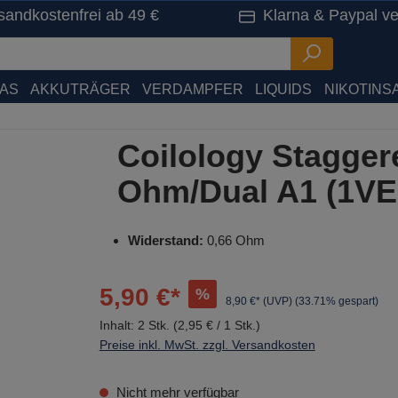
sandkostenfrei ab 49 €
Klarna & Paypal ve
HAS
AKKUTRÄGER
VERDAMPFER
LIQUIDS
NIKOTINSA
Coilology Stagger
Ohm/Dual A1 (1VE
Widerstand:
0,66 Ohm
5,90 €*
%
8,90 €* (UVP)
(33.71% gespart)
Inhalt:
2 Stk.
(2,95 € / 1 Stk.)
Preise inkl. MwSt. zzgl. Versandkosten
Nicht mehr verfügbar