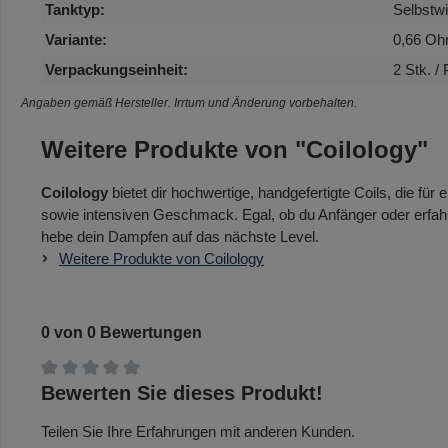
Tanktyp:
Selbstwi
Variante:
0,66 O
Verpackungseinheit:
2 Stk. /
Angaben gemäß Hersteller. Irrtum und Änderung vorbehalten.
Weitere Produkte von "Coilology"
Coilology
bietet dir hochwertige, handgefertigte Coils, die fü
sowie intensiven Geschmack. Egal, ob du Anfänger oder erfah
hebe dein Dampfen auf das nächste Level.
Weitere Produkte von Coilology
0 von 0 Bewertungen
Durchschnittliche Bewertung von 0 von 5 Sternen
Bewerten Sie dieses Produkt!
Teilen Sie Ihre Erfahrungen mit anderen Kunden.