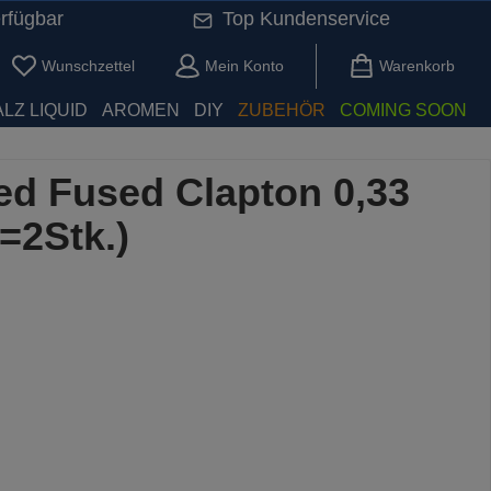
rfügbar
Top Kundenservice
Du hast 0 Produkte auf dem Merkzettel
Wunschzettel
Mein Konto
Warenkorb
LZ LIQUID
AROMEN
DIY
ZUBEHÖR
COMING SOON
ed Fused Clapton 0,33
=2Stk.)