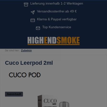
Lieferung innerhalb 1-2 Werktagen
alt springen
Versandkostenfrei ab 49 €
Klarna & Paypal verfügbar
Top Kundenservice
Sie sind hier:
Zubehör
Cuco Leerpod 2ml
Bildergalerie überspringen
Ausverkauft