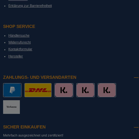
Erklärung zur Barrierefreiheit
SHOP SERVICE
Händlersuche
Widerrufsrecht
Kontaktformular
Hersteller
ZAHLUNGS- UND VERSANDARTEN
PayPal
DHL mit Altersprüfung
Slice it. (Ratenkauf)
Pay now. (Sofort Überweisung, Lastschrift
Pay later. (Rechnung)
Vorkasse
SICHER EINKAUFEN
Mehrfach ausgezeichnet und zertifiziert!