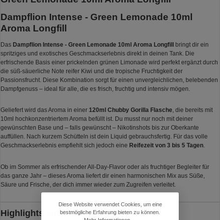
Dampflion Intense - Green Lemonade 10ml
Aroma Longfill
Das
Dampflion Intense - Green Lemonade 10ml Aroma Longfill
bringt dir ein
spritziges und exotisches Geschmackserlebnis direkt in deinen Tank. Die
erfrischende Basis einer prickelnden grünen Limonade wird perfekt ergänzt durch
die süß-säuerliche Note reifer Kiwi und die tropische Fruchtigkeit der
Passionsfrucht. Diese Kombination sorgt für einen unvergleichlichen, belebenden
Dampfgenuss – ideal für alle, die es frisch, fruchtig und intensiv mögen.
Geliefert wird das Aroma in einer
120ml Chubby Gorilla Flasche
, die bereits mit
10ml hochkonzentriertem Aroma befüllt ist. Du musst nur noch mit deiner
gewünschten Base und – falls gewünscht – Nikotinshots bis zur Oberkante
auffüllen. Nach kurzem Schütteln ist dein Liquid gebrauchsfertig. Für das volle
Geschmackserlebnis empfiehlt sich jedoch eine
Reifezeit von 3 bis 5 Tagen
.
Ob im Sommer als erfrischender All-Day-Flavor oder als fruchtiger Begleiter für
das ganze Jahr – dieses Aroma liefert dir einen harmonischen Mix aus Süße,
Säure und Frische, der dich immer wieder zum Zugreifen verleitet.
Diese Website verwendet Cookies, um eine
Highlights auf einen Blick
bestmögliche Erfahrung bieten zu können.
Mehr Informationen ...