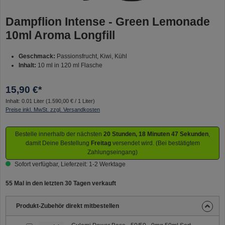
Dampflion Intense - Green Lemonade
10ml Aroma Longfill
Geschmack:
Passionsfrucht, Kiwi, Kühl
Inhalt:
10 ml in 120 ml Flasche
15,90 €*
Inhalt:
0.01 Liter
(1.590,00 € / 1 Liter)
Preise inkl. MwSt. zzgl. Versandkosten
Bestelle innerhalb der nächsten
20 Stunden, 18 Minuten 46 Sekunden
,
damit Deine Bestellung
Freitag
versendet wird. (Bei bestätigtem
Zahlungseingang)
Sofort verfügbar, Lieferzeit: 1-2 Werktage
55 Mal in den letzten 30 Tagen verkauft
Produkt-Zubehör direkt mitbestellen