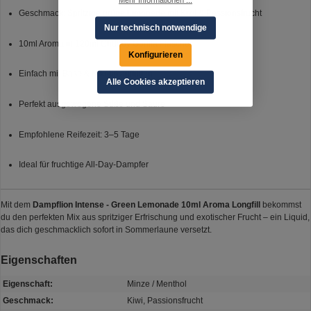
Geschmack: Spritzige grüne Limonade mit Kiwi & Passionsfrucht
Nur technisch notwendige
10ml Aroma in 120ml Chubby Gorilla Flasche
Konfigurieren
Einfach mit Base & Nikotin auffüllen
Alle Cookies akzeptieren
Perfekt ausgewogene Süße und Säure
Empfohlene Reifezeit: 3–5 Tage
Ideal für fruchtige All-Day-Dampfer
Mit dem
Dampflion Intense - Green Lemonade 10ml Aroma Longfill
bekommst
du den perfekten Mix aus spritziger Erfrischung und exotischer Frucht – ein Liquid,
das dich geschmacklich sofort in Sommerlaune versetzt.
Eigenschaften
Eigenschaft:
Minze / Menthol
Geschmack:
Kiwi, Passionsfrucht