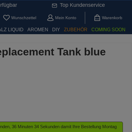
rfügbar
Top Kundenservice
Du hast 0 Produkte auf dem Merkzettel
Wunschzettel
Mein Konto
Warenkorb
LZ LIQUID
AROMEN
DIY
ZUBEHÖR
COMING SOON
placement Tank blue
tunden, 36 Minuten 34 Sekunden damit Ihre Bestellung Montag