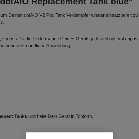
 dotAIO Replacement Tank blue"
, um Deinen dotAIO V2 Pod Tank Verdampfer wieder einsatzbereit zu 
s.
, sodass Du die Performance Deines Geräts jederzeit optimal anpass
 und benutzerfreundliche Anwendung.
ement Tanks
und halte Dein Gerät in Topform.