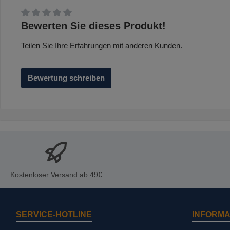
Durchschnittliche Bewertung von 0 von 5 Sternen
Bewerten Sie dieses Produkt!
Teilen Sie Ihre Erfahrungen mit anderen Kunden.
Bewertung schreiben
Kostenloser Versand ab 49€
SERVICE-HOTLINE
INFORMA