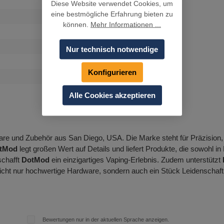
Diese Website verwendet Cookies, um
eine bestmögliche Erfahrung bieten zu
können.
Mehr Informationen ...
Nur technisch notwendige
Konfigurieren
Alle Cookies akzeptieren
are und Zubehör aus San Diego, USA. Die Marke steht für Präzision, 
tMod
legt großen Wert auf Details und liefert Produkte, die sowohl i
schafft
DotMod
ein einzigartiges Vaping-Erlebnis. Zudem unterstützt
nicht nur hochwertige Hardware, sondern auch ein Stück Leidenschaft
Bewertungen nur in der aktuellen Sprache anzeigen.