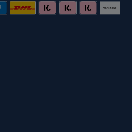
Vorkasse
al
DHL mit Altersprüfung
Slice it. (Ratenkauf)
Pay now. (Sofort Überweisung, Lastschr
Pay later. (Rechnung)