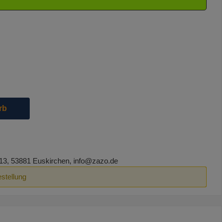
die Schaltflächen um die Anzahl zu erhöhen oder zu reduzieren.
rb
13, 53881 Euskirchen, info@zazo.de
estellung