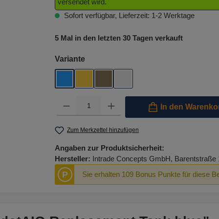
versendet wird.
Sofort verfügbar, Lieferzeit: 1-2 Werktage
5 Mal in den letzten 30 Tagen verkauft
auswählen
Variante
Blau
Gold
Smoke
Transparent
Produkt Anzahl: Gib den gewünschten Wert ein oder benutze 
In den Warenko
Zum Merkzettel hinzufügen
Angaben zur Produktsicherheit:
Hersteller:
Intrade Concepts GmbH, Barentstraße 
P
Sie erhalten 109 Bonus Punkte für diese B