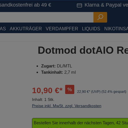
sandkostenfrei ab 49 €
Klarna & Paypal ve
HAS
AKKUTRÄGER
VERDAMPFER
LIQUIDS
NIKOTINSA
Dotmod dotAIO Re
Zugart:
DL/MTL
Tankinhalt:
2,7 ml
10,90 €*
%
22,90 €* (UVP)
(52.4% gespart)
Inhalt:
1 Stk.
Preise inkl. MwSt. zzgl. Versandkosten
Bestellen Sie innerhalb der nächsten Tagen, 42 S