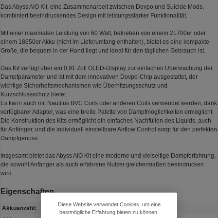
Das Abyss AIO Kit, eine Zusammenarbeit zwischen Dovpo und Suicide Mods,
kombiniert beeindruckendes Design mit leistungsstarker Funktionalität.
Mit einer maximalen Leistung von 60 Watt, betrieben von einem 21700er oder
einem 18650er Akku (nicht im Lieferumfang enthalten), bietet es eine kompakte
Größe, die bequem in der Hand liegt und ideal für den täglichen Gebrauch ist.
Das Kit verfügt über ein 0,91 Zoll OLED-Display zur einfachen Überwachung der
Dampfparameter und ist mit dem innovativen Dovpo-Chip ausgestattet, der
wichtige Sicherheitsmechanismen wie Überhitzungsschutz und
Kurzschlussschutz bietet.
Es kann auch mit Nautilus BVC Coils oder anderen Coils verwendet werden, dank
verfügbarer Adapter, was eine breite Palette von Dampfmöglichkeiten ermöglicht.
Die Konstruktion des Kits ermöglicht ein einfaches Nachfüllen des Liquids, auch
für Anfänger, und die individuell einstellbare Airflow Control sorgt für den perfekten
Dampfgenuss.
Insgesamt bietet das Abyss AIO Kit eine moderne und vielseitige Dampferfahrung,
die sowohl Anfänger als auch erfahrene Nutzer gleichermaßen beeindrucken
wird.
Eigenschaften
Diese Website verwendet Cookies, um eine
Akkuanzahl:
1
bestmögliche Erfahrung bieten zu können.