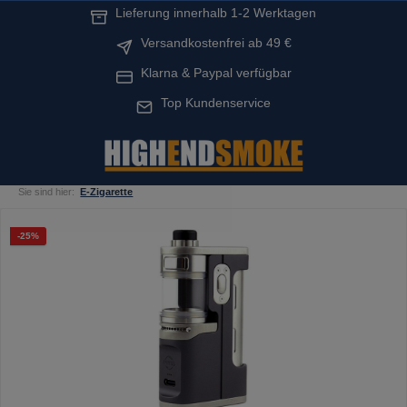
Lieferung innerhalb 1-2 Werktagen
alt springen
Versandkostenfrei ab 49 €
Klarna & Paypal verfügbar
Top Kundenservice
Sie sind hier:
E-Zigarette
Bildergalerie überspringen
Rabatt
-25%