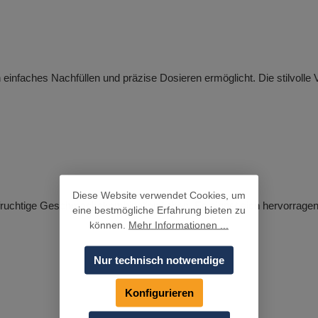
ein einfaches Nachfüllen und präzise Dosieren ermöglicht. Die stilvol
Diese Website verwendet Cookies, um
nd fruchtige Geschmackskombination lieben. Es eignet sich hervorrage
eine bestmögliche Erfahrung bieten zu
können.
Mehr Informationen ...
Nur technisch notwendige
Konfigurieren