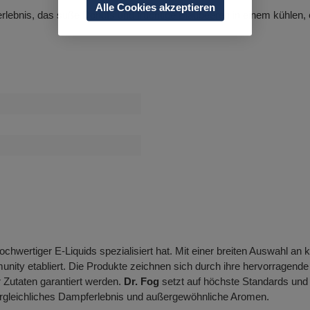
Alle Cookies akzeptieren
lebnis, das süße Donuts und fruchtige Blaubeeren in einem kühlen, er
ochwertiger E-Liquids spezialisiert hat. Mit einer breiten Auswahl an 
ity etabliert. Die Produkte zeichnen sich durch ihre hervorragende 
 Zutaten garantiert werden.
Dr. Fog
setzt auf höchste Standards und b
vergleichliches Dampferlebnis und außergewöhnliche Aromen.