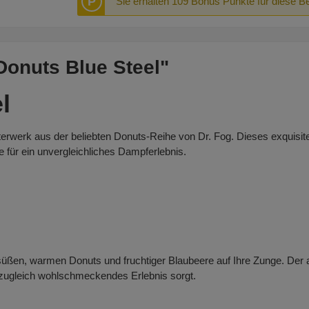
P
Sie erhalten 109 Bonus Punkte für diese B
Donuts Blue Steel"
l
erwerk aus der beliebten Donuts-Reihe von Dr. Fog. Dieses exquisi
 für ein unvergleichliches Dampferlebnis.
süßen, warmen Donuts und fruchtiger Blaubeere auf Ihre Zunge. Der 
 zugleich wohlschmeckendes Erlebnis sorgt.