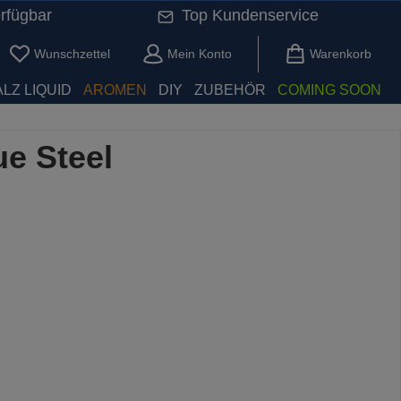
rfügbar
Top Kundenservice
Du hast 0 Produkte auf dem Merkzettel
Wunschzettel
Mein Konto
Warenkorb
LZ LIQUID
AROMEN
DIY
ZUBEHÖR
COMING SOON
ue Steel