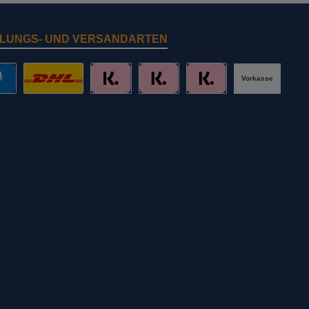
LUNGS- UND VERSANDARTEN
Vorkasse
al
DHL mit Altersprüfung
Slice it. (Ratenkauf)
Pay now. (Sofort Überweisung, Lastschr
Pay later. (Rechnung)