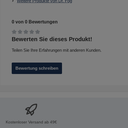
Weitere Produkte von Dr. Fog
0 von 0 Bewertungen
Durchschnittliche Bewertung von 0 von 5 Sternen
Bewerten Sie dieses Produkt!
Teilen Sie Ihre Erfahrungen mit anderen Kunden.
Bewertung schreiben
Kostenloser Versand ab 49€