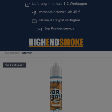
Lieferung innerhalb 1-2 Werktagen
alt springen
Versandkostenfrei ab 49 €
Klarna & Paypal verfügbar
Top Kundenservice
Sie sind hier:
Aromen
Bildergalerie überspringen
Nur 1 auf Lager!