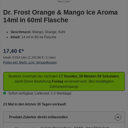
Dr. Frost Orange & Mango Ice Aroma
14ml in 60ml Flasche
Geschmack:
Mango, Orange, Kühl
Inhalt:
14 ml in 60 ml Flasche
17,40 €*
Inhalt:
0.014 Liter
(1.242,86 € / 1 Liter)
Preise inkl. MwSt. zzgl. Versandkosten
Bestelle innerhalb der nächsten
17 Stunden, 38 Minuten 58 Sekunden
,
damit Deine Bestellung
Freitag
versendet wird. (Bei bestätigtem
Zahlungseingang)
Sofort verfügbar, Lieferzeit: 1-2 Werktage
23 Mal in den letzten 30 Tagen verkauft
Produkt-Zubehör direkt mitbestellen