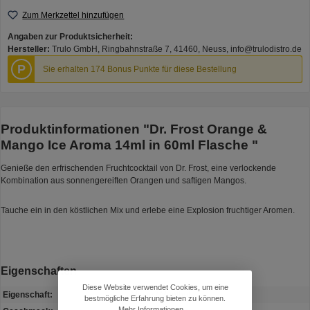
Zum Merkzettel hinzufügen
Angaben zur Produktsicherheit:
Hersteller:
Trulo GmbH, Ringbahnstraße 7, 41460, Neuss, info@trulodistro.de
P
Sie erhalten 174 Bonus Punkte für diese Bestellung
Produktinformationen "Dr. Frost Orange &
Mango Ice Aroma 14ml in 60ml Flasche "
Genieße den erfrischenden Fruchtcocktail von Dr. Frost, eine verlockende
Kombination aus sonnengereiften Orangen und saftigen Mangos.
Tauche ein in den köstlichen Mix und erlebe eine Explosion fruchtiger Aromen.
Eigenschaften
Diese Website verwendet Cookies, um eine
Eigenschaft:
Minze / Menthol
bestmögliche Erfahrung bieten zu können.
Mehr Informationen ...