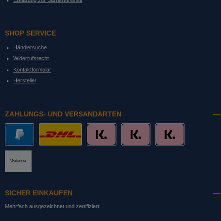
Erklärung zur Barrierefreiheit
SHOP SERVICE
Händlersuche
Widerrufsrecht
Kontaktformular
Hersteller
ZAHLUNGS- UND VERSANDARTEN
PayPal
DHL mit Altersprüfung
Slice it. (Ratenkauf)
Pay now. (Sofort Überweisung, Lastschrift
Pay later. (Rechnung)
Vorkasse
SICHER EINKAUFEN
Mehrfach ausgezeichnet und zertifiziert!