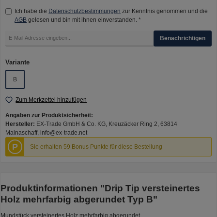
Ich habe die
Datenschutzbestimmungen
zur Kenntnis genommen und die
AGB
gelesen und bin mit ihnen einverstanden. *
Benachrichtigen
auswählen
Variante
B
Zum Merkzettel hinzufügen
Angaben zur Produktsicherheit:
Hersteller:
EX-Trade GmbH & Co. KG, Kreuzäcker Ring 2, 63814
Mainaschaff, info@ex-trade.net
P
Sie erhalten 59 Bonus Punkte für diese Bestellung
Produktinformationen "Drip Tip versteinertes
Holz mehrfarbig abgerundet Typ B"
Mundstück versteinertes Holz mehrfarbig abgerundet.