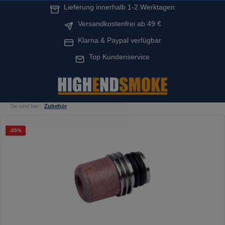
Lieferung innerhalb 1-2 Werktagen
alt springen
Versandkostenfrei ab 49 €
Klarna & Paypal verfügbar
Top Kundenservice
Sie sind hier:
Zubehör
Bildergalerie überspringen
Rabatt
-25%