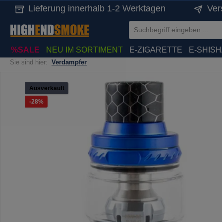
Lieferung innerhalb 1-2 Werktagen
Ver
springen
Zur Hauptnavigation springen
%SALE
NEU IM SORTIMENT
E-ZIGARETTE
E-SHIS
Sie sind hier:
Verdampfer
Bildergalerie überspringen
Ausverkauft
Rabatt
-28%