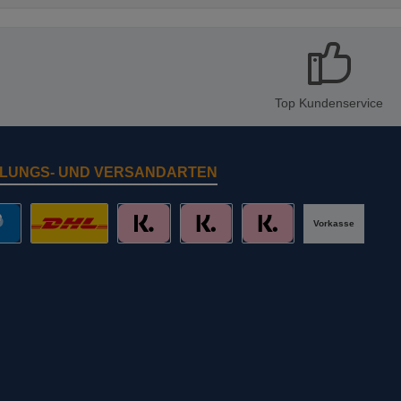
Top Kundenservice
LUNGS- UND VERSANDARTEN
Vorkasse
al
DHL mit Altersprüfung
Slice it. (Ratenkauf)
Pay now. (Sofort Überweisung, Lastschr
Pay later. (Rechnung)