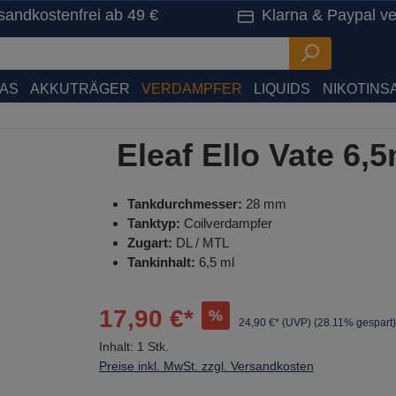
sandkostenfrei ab 49 €
Klarna & Paypal ve
HAS
AKKUTRÄGER
VERDAMPFER
LIQUIDS
NIKOTINSA
Eleaf Ello Vate 6,
Tankdurchmesser:
28 mm
Tanktyp:
Coilverdampfer
Zugart:
DL / MTL
Tankinhalt:
6,5 ml
17,90 €*
%
24,90 €* (UVP)
(28.11% gespart)
Inhalt:
1 Stk.
Preise inkl. MwSt. zzgl. Versandkosten