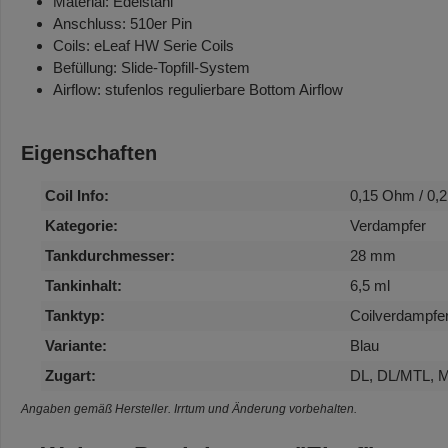
Material: Edelstahl
Anschluss: 510er Pin
Coils: eLeaf HW Serie Coils
Befüllung: Slide-Topfill-System
Airflow: stufenlos regulierbare Bottom Airflow
Eigenschaften
Coil Info:
0,15 Ohm / 0,
Kategorie:
Verdampfer
Tankdurchmesser:
28 mm
Tankinhalt:
6,5 ml
Tanktyp:
Coilverdampfe
Variante:
Blau
Zugart:
DL, DL/MTL, 
Angaben gemäß Hersteller. Irrtum und Änderung vorbehalten.