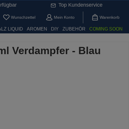
rfügbar
Top Kundenservice
Du hast 0 Produkte auf dem Merkzettel
Wunschzettel
Mein Konto
Warenkorb
LZ LIQUID
AROMEN
DIY
ZUBEHÖR
COMING SOON
5ml Verdampfer - Blau