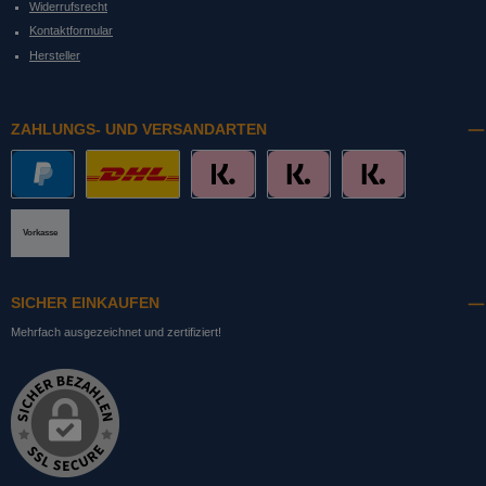
Widerrufsrecht
Kontaktformular
Hersteller
ZAHLUNGS- UND VERSANDARTEN
PayPal
DHL mit Altersprüfung
Slice it. (Ratenkauf)
Pay now. (Sofort Überweisung, Lastschrift
Pay later. (Rechnung)
Vorkasse
SICHER EINKAUFEN
Mehrfach ausgezeichnet und zertifiziert!