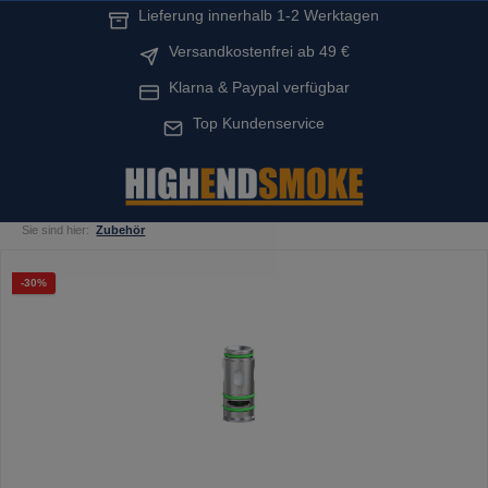
Lieferung innerhalb 1-2 Werktagen
alt springen
Versandkostenfrei ab 49 €
Klarna & Paypal verfügbar
Top Kundenservice
Sie sind hier:
Zubehör
Bildergalerie überspringen
Rabatt
-30%