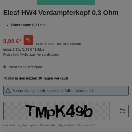
Eleaf HW4 Verdampferkopf 0,3 Ohm
Widerstand:
0,3 Ohm
%
8,90 €*
19,90 €* (UVP)
(55.28% gespart)
Inhalt:
5 Stk.
(1,78 € / 1 Stk.)
Preise inkl. MwSt. zzgl. Versandkosten
Nicht mehr verfügbar
70 Mal in den letzten 30 Tagen verkauft
Benachrichtige mich, sobald der Artikel lieferbar ist.
Um weiterzugehen, geben Sie die oben abgebildeten Zeichen ein
*