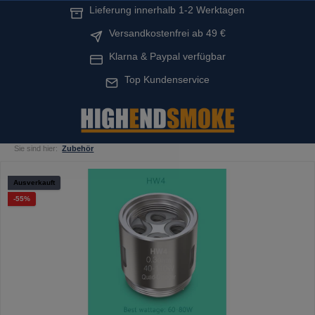
Lieferung innerhalb 1-2 Werktagen
alt springen
Versandkostenfrei ab 49 €
Klarna & Paypal verfügbar
Top Kundenservice
Sie sind hier:
Zubehör
Bildergalerie überspringen
Ausverkauft
Rabatt
-55%