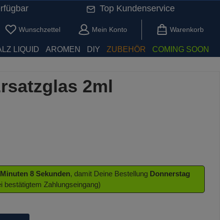
rfügbar
Top Kundenservice
Du hast 0 Produkte auf dem Merkzettel
Wunschzettel
Mein Konto
Warenkorb
LZ LIQUID
AROMEN
DIY
ZUBEHÖR
COMING SOON
Ersatzglas 2ml
 Minuten 8 Sekunden
, damit Deine Bestellung
Donnerstag
ei bestätigtem Zahlungseingang)
die Schaltflächen um die Anzahl zu erhöhen oder zu reduzieren.