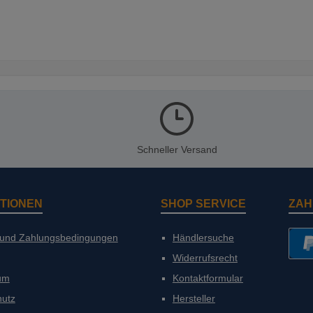
Schneller Versand
TIONEN
SHOP SERVICE
ZAH
 und Zahlungsbedingungen
Händlersuche
Widerrufsrecht
PayP
um
Kontaktformular
hutz
Hersteller