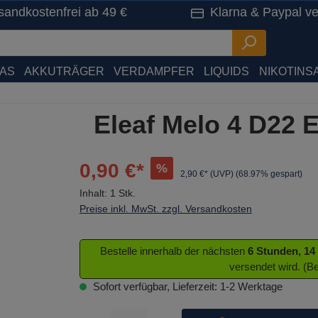
sandkostenfrei ab 49 €
Klarna & Paypal ve
HAS
AKKUTRÄGER
VERDAMPFER
LIQUIDS
NIKOTINSA
Eleaf Melo 4 D22 
0,90 €*
%
2,90 €* (UVP)
(68.97% gespart)
Inhalt:
1 Stk.
Preise inkl. MwSt. zzgl. Versandkosten
Bestelle innerhalb der nächsten
6 Stunden, 14
versendet wird. (B
Sofort verfügbar, Lieferzeit: 1-2 Werktage
Produkt Anzahl: Gib den gewünschten Wert ein oder benutze 