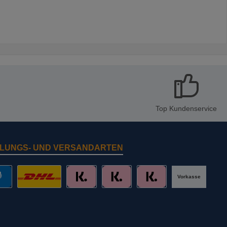
Top Kundenservice
LUNGS- UND VERSANDARTEN
Vorkasse
al
DHL mit Altersprüfung
Slice it. (Ratenkauf)
Pay now. (Sofort Überweisung, Lastschr
Pay later. (Rechnung)