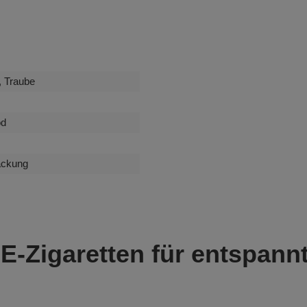
, Traube
od
Packung
E-Zigaretten für entspan