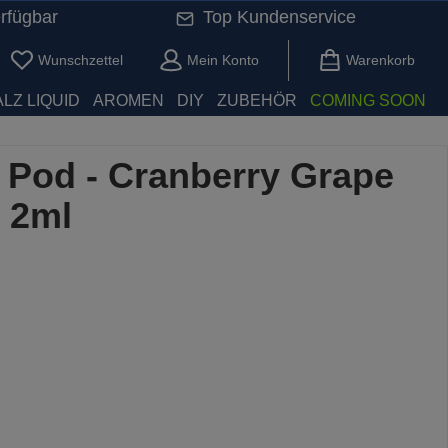
rfügbar
Top Kundenservice
Du hast 0 Produkte auf dem Merkzettel
Wunschzettel
Mein Konto
Warenkorb
LZ LIQUID
AROMEN
DIY
ZUBEHÖR
COMING SOON
g Pod - Cranberry Grape
z 2ml