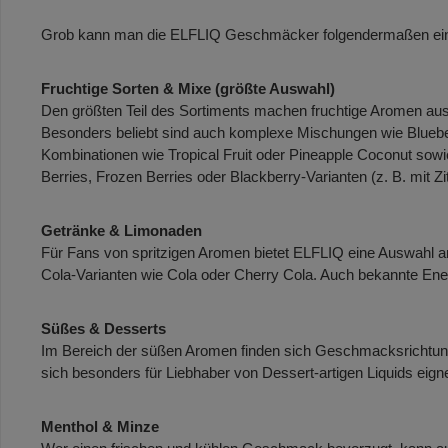
Grob kann man die ELFLIQ Geschmäcker folgendermaßen eint
Fruchtige Sorten & Mixe (größte Auswahl)
Den größten Teil des Sortiments machen fruchtige Aromen au
Besonders beliebt sind auch komplexe Mischungen wie Blueber
Kombinationen wie Tropical Fruit oder Pineapple Coconut sow
Berries, Frozen Berries oder Blackberry-Varianten (z. B. mit Zit
Getränke & Limonaden
Für Fans von spritzigen Aromen bietet ELFLIQ eine Auswah
Cola-Varianten wie Cola oder Cherry Cola. Auch bekannte Energ
Süßes & Desserts
Im Bereich der süßen Aromen finden sich Geschmacksrichtung
sich besonders für Liebhaber von Dessert-artigen Liquids eign
Menthol & Minze