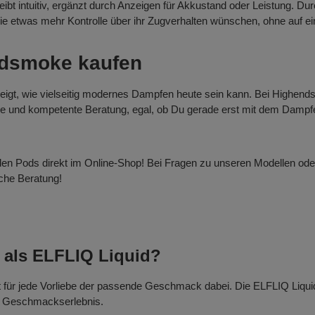
bt intuitiv, ergänzt durch Anzeigen für Akkustand oder Leistung. Dur
, die etwas mehr Kontrolle über ihr Zugverhalten wünschen, ohne auf 
endsmoke kaufen
 zeigt, wie vielseitig modernes Dampfen heute sein kann. Bei Highend
reise und kompetente Beratung, egal, ob Du gerade erst mit dem Damp
den Pods direkt im Online-Shop! Bei Fragen zu unseren Modellen od
iche Beratung!
 als ELFLIQ Liquid?
st für jede Vorliebe der passende Geschmack dabei. Die ELFLIQ Liqui
s Geschmackserlebnis.