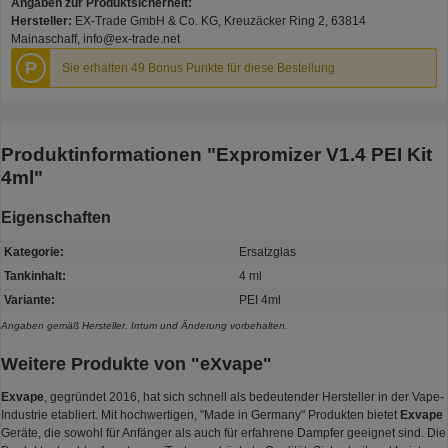
Angaben zur Produktsicherheit:
Hersteller:
EX-Trade GmbH & Co. KG, Kreuzäcker Ring 2, 63814
Mainaschaff, info@ex-trade.net
P
Sie erhalten 49 Bonus Punkte für diese Bestellung
Produktinformationen "Expromizer V1.4 PEI Kit
4ml"
Eigenschaften
Kategorie:
Ersatzglas
Tankinhalt:
4 ml
Variante:
PEI 4ml
Angaben gemäß Hersteller. Irrtum und Änderung vorbehalten.
Weitere Produkte von "eXvape"
Exvape
, gegründet 2016, hat sich schnell als bedeutender Hersteller in der Vape-
Industrie etabliert. Mit hochwertigen, "Made in Germany" Produkten bietet
Exvape
Geräte, die sowohl für Anfänger als auch für erfahrene Dampfer geeignet sind. Die