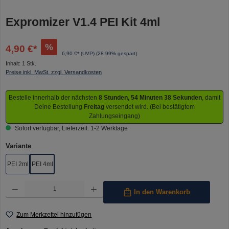
Expromizer V1.4 PEI Kit 4ml
%
4,90 €*
6,90 €* (UVP)
(28.99% gespart)
Inhalt:
1 Stk.
Preise inkl. MwSt. zzgl. Versandkosten
Bestelle innerhalb der nächsten
8 Stunden, 54 Minuten 38 Sekunden
, damit
Deine Bestellung
Freitag
versendet wird. (Bei bestätigtem
Zahlungseingang)
Sofort verfügbar, Lieferzeit: 1-2 Werktage
auswählen
Variante
PEI 2ml
PEI 4ml
Produkt Anzahl: Gib den gewünschten Wert ein oder benutze die Schaltflächen um die Anzahl 
In den Warenkorb
Zum Merkzettel hinzufügen