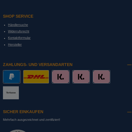
SHOP SERVICE
Händlersuche
Widerrufsrecht
Kontaktformular
Hersteller
ZAHLUNGS- UND VERSANDARTEN
PayPal
DHL mit Altersprüfung
Slice it. (Ratenkauf)
Pay now. (Sofort Überweisung, Lastschrift
Pay later. (Rechnung)
Vorkasse
SICHER EINKAUFEN
Mehrfach ausgezeichnet und zertifiziert!