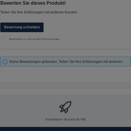
Durchschnittliche Bewertung von 0 von 5 Sternen
Bewerten Sie dieses Produkt!
Teilen Sie Ihre Erfahrungen mit anderen Kunden.
Bewertung schreiben
Bewertungen nur in der aktuellen Sprache anzeigen.
Keine Bewertungen gefunden. Teilen Sie Ihre Erfahrungen mit anderen.
Kostenloser Versand ab 49€