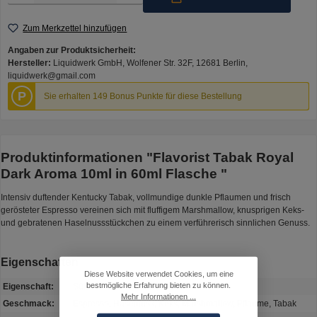
Zum Merkzettel hinzufügen
Angaben zur Produktsicherheit:
Hersteller:
Liquidwerk GmbH, Wolfener Str. 32F, 12681 Berlin,
liquidwerk@gmail.com
P
Sie erhalten 149 Bonus Punkte für diese Bestellung
Produktinformationen "Flavorist Tabak Royal
Dark Aroma 10ml in 60ml Flasche "
Intensiv duftender Kentucky Tabak, vollmundige dunkle Pflaumen und frisch
gerösteter Espresso vereinen sich mit fluffigem Marshmallow, knusprigen Keks-
und gebratenen Haselnussstückchen zu einem verführerisch sinnlichen Genuss.
Eigenschaften
Diese Website verwendet Cookies, um eine
bestmögliche Erfahrung bieten zu können.
Eigenschaft:
Süßes
Mehr Informationen ...
Geschmack:
Espresso, Haselnuss, Keks, Marshmallow, Pflaume, Tabak