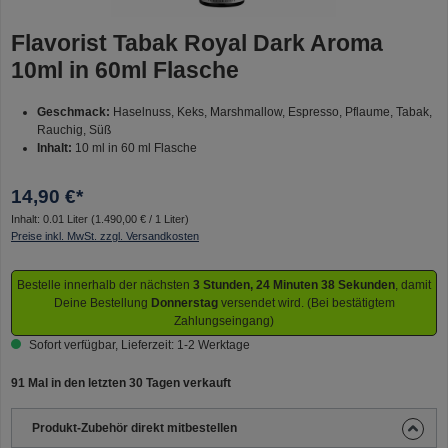
Flavorist Tabak Royal Dark Aroma
10ml in 60ml Flasche
Geschmack:
Haselnuss, Keks, Marshmallow, Espresso, Pflaume, Tabak,
Rauchig, Süß
Inhalt:
10 ml in 60 ml Flasche
14,90 €*
Inhalt:
0.01 Liter
(1.490,00 € / 1 Liter)
Preise inkl. MwSt. zzgl. Versandkosten
Bestelle innerhalb der nächsten
3 Stunden, 24 Minuten 38 Sekunden
, damit
Deine Bestellung
Donnerstag
versendet wird. (Bei bestätigtem
Zahlungseingang)
Sofort verfügbar, Lieferzeit: 1-2 Werktage
91 Mal in den letzten 30 Tagen verkauft
Produkt-Zubehör direkt mitbestellen