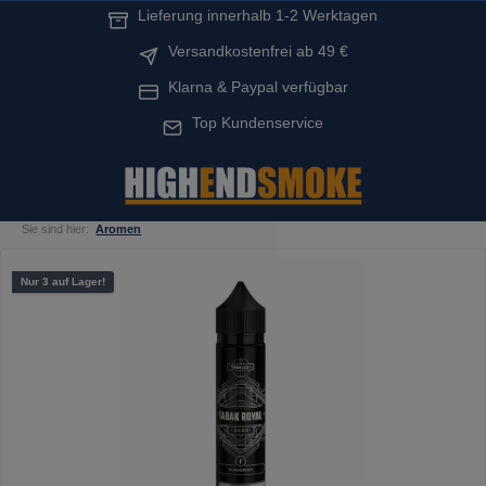
Lieferung innerhalb 1-2 Werktagen
alt springen
Versandkostenfrei ab 49 €
Klarna & Paypal verfügbar
Top Kundenservice
Sie sind hier:
Aromen
Bildergalerie überspringen
Nur 3 auf Lager!