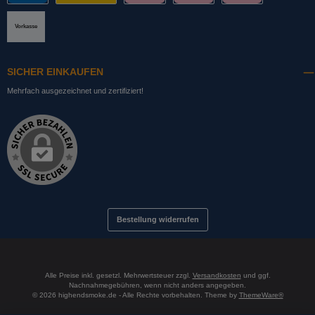
PayPal
DHL mit Altersprüfung
Slice it. (Ratenkauf)
Pay now. (Sofort Überweisung, Lastschrift
Pay later. (Rechnung)
Vorkasse
SICHER EINKAUFEN
Mehrfach ausgezeichnet und zertifiziert!
Bestellung widerrufen
Alle Preise inkl. gesetzl. Mehrwertsteuer zzgl.
Versandkosten
und ggf.
Nachnahmegebühren, wenn nicht anders angegeben.
© 2026 highendsmoke.de - Alle Rechte vorbehalten. Theme by
ThemeWare®