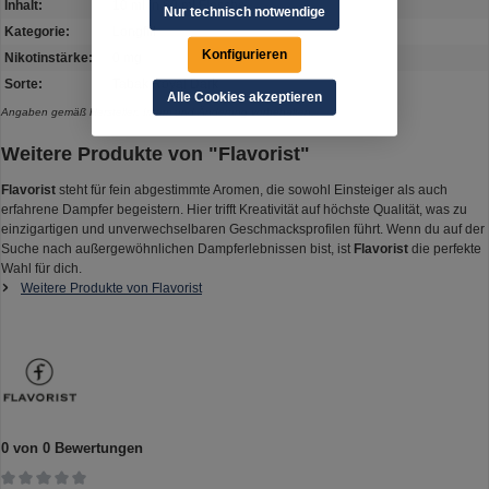
Inhalt:
10 ml in 60 ml Flasche
Nur technisch notwendige
Kategorie:
Longfill
Konfigurieren
Nikotinstärke:
0 mg
Sorte:
Tabak Royal Dark
Alle Cookies akzeptieren
Angaben gemäß Hersteller. Irrtum und Änderung vorbehalten.
Weitere Produkte von "Flavorist"
Flavorist
steht für fein abgestimmte Aromen, die sowohl Einsteiger als auch
erfahrene Dampfer begeistern. Hier trifft Kreativität auf höchste Qualität, was zu
einzigartigen und unverwechselbaren Geschmacksprofilen führt. Wenn du auf der
Suche nach außergewöhnlichen Dampferlebnissen bist, ist
Flavorist
die perfekte
Wahl für dich.
Weitere Produkte von Flavorist
0 von 0 Bewertungen