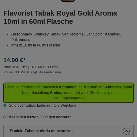
Flavorist Tabak Royal Gold Aroma
10ml in 60ml Flasche
Geschmack:
Whiskey, Tabak, Vanillecreme, Cantuccini, Karamell,
Pekannuss
Inhalt:
10 ml in 60 ml Flasche
14,90 €*
Inhalt:
0.01 Liter
(1.490,00 € / 1 Liter)
Preise inkl. MwSt. zzgl. Versandkosten
Bestelle innerhalb der nächsten
8 Stunden, 39 Minuten 20 Sekunden
, damit
Deine Bestellung
Freitag
versendet wird. (Bei bestätigtem
Zahlungseingang)
Sofort verfügbar, Lieferzeit: 1-2 Werktage
88 Mal in den letzten 30 Tagen verkauft
Produkt-Zubehör direkt mitbestellen