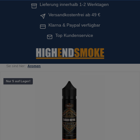
Lieferung innerhalb 1-2 Werktagen
alt springen
Versandkostenfrei ab 49 €
Klarna & Paypal verfügbar
Top Kundenservice
Sie sind hier:
Aromen
Bildergalerie überspringen
Nur 5 auf Lager!