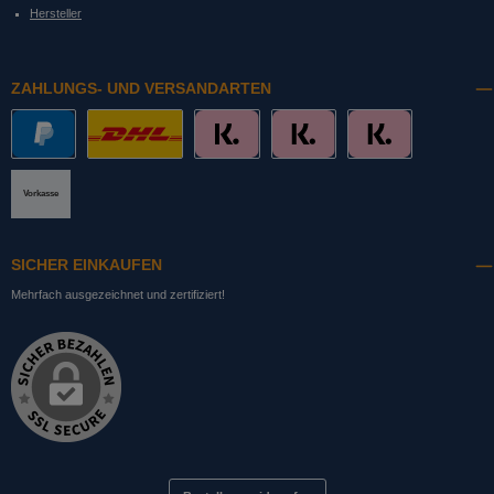
Hersteller
ZAHLUNGS- UND VERSANDARTEN
PayPal
DHL mit Altersprüfung
Slice it. (Ratenkauf)
Pay now. (Sofort Überweisung, Lastschrift
Pay later. (Rechnung)
Vorkasse
SICHER EINKAUFEN
Mehrfach ausgezeichnet und zertifiziert!