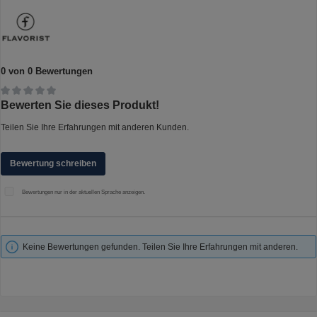
0 von 0 Bewertungen
Durchschnittliche Bewertung von 0 von 5 Sternen
Bewerten Sie dieses Produkt!
Teilen Sie Ihre Erfahrungen mit anderen Kunden.
Bewertung schreiben
Bewertungen nur in der aktuellen Sprache anzeigen.
Keine Bewertungen gefunden. Teilen Sie Ihre Erfahrungen mit anderen.