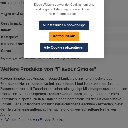
von seiner erfrischenden Qualität verführen.
Diese Website verwendet Cookies, um eine
bestmögliche Erfahrung bieten zu können.
Eigenschaften
Mehr Informationen ...
Geschmack:
Erdbeere, Himbeere, Menthol, Sahne
Nur technisch notwendige
Inhalt:
10 ml in 60 ml Flasche
Konfigurieren
Kategorie:
Longfill
Nikotinstärke:
0 mg
Alle Cookies akzeptieren
Sorte:
Himbeere,Erdbeere,Menthol,Sahne
Angaben gemäß Hersteller. Irrtum und Änderung vorbehalten.
Weitere Produkte von "Flavour Smoke"
Flavour Smoke
, aus Ansbach, Deutschland, bietet nicht nur hochwertige
Fremdprodukte an, sondern kreiert auch eigene Liquids und Aromen. In enger
Zusammenarbeit mit Experten entstehen einzigartige Mischungen aus den besten
Rohstoffen. Alle hauseigenen Produkte werden nach strengen europäischen
Richtlinien in spezialisierten Einrichtungen hergestellt. Mit der
Flavour Smoke
Bottlefill Serie, in Kooperation mit österreichischen Geschmacksexperten, bietet
der Hersteller eine äußerst authentische und unverwechselbare Reihe von
Aromen.
Weitere Produkte von Flavour Smoke