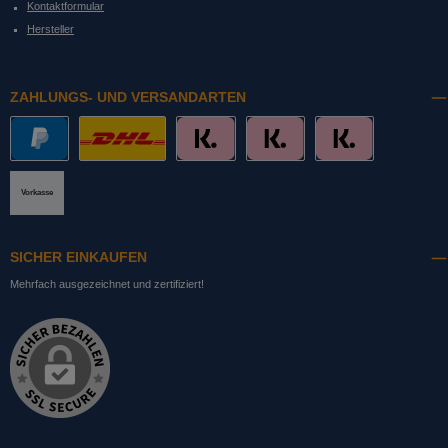
Kontaktformular
Hersteller
ZAHLUNGS- UND VERSANDARTEN
PayPal
DHL mit Altersprüfung
Slice it. (Ratenkauf)
Pay now. (Sofort Überweisung, Lastschrift
Pay later. (Rechnung)
Vorkasse
SICHER EINKAUFEN
Mehrfach ausgezeichnet und zertifiziert!