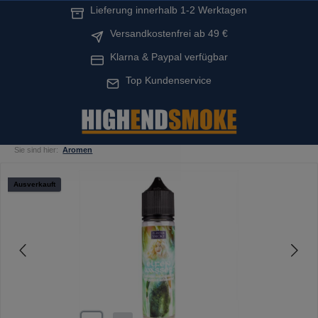
Lieferung innerhalb 1-2 Werktagen
alt springen
Versandkostenfrei ab 49 €
Klarna & Paypal verfügbar
Top Kundenservice
Sie sind hier:
Aromen
Bildergalerie überspringen
Ausverkauft