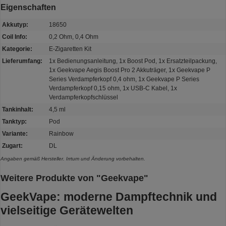
Eigenschaften
Akkutyp:
18650
Coil Info:
0,2 Ohm, 0,4 Ohm
Kategorie:
E-Zigaretten Kit
Lieferumfang:
1x Bedienungsanleitung, 1x Boost Pod, 1x Ersatzteilpackung,
1x Geekvape Aegis Boost Pro 2 Akkuträger, 1x Geekvape P
Series Verdampferkopf 0,4 ohm, 1x Geekvape P Series
Verdampferkopf 0,15 ohm, 1x USB-C Kabel, 1x
Verdampferkopfschlüssel
Tankinhalt:
4,5 ml
Tanktyp:
Pod
Variante:
Rainbow
Zugart:
DL
Angaben gemäß Hersteller. Irrtum und Änderung vorbehalten.
Weitere Produkte von "Geekvape"
GeekVape: moderne Dampftechnik und
vielseitige Gerätewelten