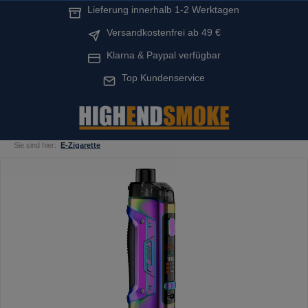
Lieferung innerhalb 1-2 Werktagen
alt springen
Versandkostenfrei ab 49 €
Klarna & Paypal verfügbar
Top Kundenservice
Sie sind hier:
E-Zigarette
Bildergalerie überspringen