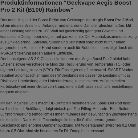
Produktinformationen "Geekvape Aegis Boost
Pro 2 Kit (B100) Rainbow"
Das neue Mitglied der Boost-Reihe von Geekvape, der
Aegis Boost Pro 2 Mod
,
ist ein ideales System für Anfänger und erfahrene Dampfer gleichermaßen. Mit
einer Leistung von bis zu 100 Watt bei gleichzeitig geringem Gewicht und
kompaktem Design überzeugt er auf ganzer Linie. Die Materialzusammensetzung
aus Zinklegierung, Softleder, Silikon und Kunststoff sorgt nicht nur für einen
angenehmen Halt in der Hand sondern auch für Robustheit - bestätigt durch die
IP68-Zertifizierung gegen äußere Einflüsse.
Der hauseigene AS-3.0-Chipsatz im Inneren des Aegis Boost Pro 2 bietet hohe
Effizienz sowie verschiedene Modi zur Regulierung von Temperatur (TC) oder
eigener Leistungskurven (VPC). Für Einsteiger empfehlenswert: SMART-Modus
reguliert automatisch anhand des Widerstands die passende Leistung um das
Risiko vor Überlastung oder Unterforderung zu minimieren. Auf dem hellen
Farbdisplay mit einer Größe von knapp einem Zoll lassen sich alle Einstellungen
bequem ablesen.
Mit den P Series Coils macht DL-Dampfen besonders viel Spaß! Der Pod fasst
ca.4 ml Liquid; Befüllung erfolgt einfach per Top-Filling-Methode . Eine Seiten-
Luftstromregelung ermöglicht es Ihnen mühelos den gewünschten Zugwiderstand
einzustellen. Dank Mesh-Technologie liefern die Coils hervorragenden
Geschmack und enorme Dampfentwicklung. Mit Widerständen zwischen 0,2 Ohm
bis zu 0,5 Ohm sind sie besonders für DL-Dampfer interessant.