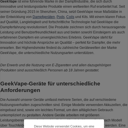
GeekVape
ist eine führende Marke in der Dampfindustrie, die sich durch
innovative und leistungsstarke Produkte einen weltweiten Ruf erarbeitet hat. Seit
seiner Gründung 2015 in Shenzhen, China, setzt GeekVape neue Maßstäbe in
der Entwicklung von
Dampfgeräten
,
Pods
,
Coils
und Kits. Mit einem klaren Fokus
auf Qualität, Langlebigkeit und fortschrittliche Technologie hat GeekVape die
Dampferfahrung revolutioniert. Die Produkte zeichnen sich durch herausragende
Leistung und Benutzerfreundlichkeit aus und bieten sowohl Einsteigern als auch
erfahrenen Dampfern ein unvergleichliches Erlebnis. GeekVape steht für
Innovation und höchste Ansprüche an Qualität – perfekt für Dampfer, die mehr
erwarten. Bei Highendsmoke findest du zahlreiche Gerätewelten der Marke
GeekVape, die unterschiedliche Nutzungsarten unterstützen.
Der Erwerb und die Nutzung von E-Zigaretten und allen dazugehörigen
Produkten sind ausschließlich Personen ab 18 Jahren gestattet.
GeekVape-Geräte für unterschiedliche
Anforderungen
Die Auswahl unserer Geräte umfasst mehrere Serien, die auf verschiedene
Nutzungsverhalten zugeschnitten sind. Einige Modelle verwenden Akkuzellen, die
eingebaut sind, sowie ein leichtes Format, um den alltäglichen Gebrauch
unkompliziert zu gestalten. Andere Geräte arbeiten mit größeren
Leistungsbereichen und unterschiedlichen Menüstrukturen, die je nach Modell
über Touchfelder, Tasten oder kombinierte Bedienflächen gesteuert werden. Eine
Diese Website verwendet Cookies, um eine