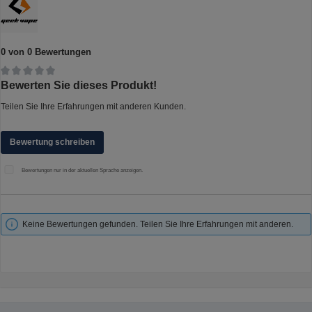
0 von 0 Bewertungen
Durchschnittliche Bewertung von 0 von 5 Sternen
Bewerten Sie dieses Produkt!
Teilen Sie Ihre Erfahrungen mit anderen Kunden.
Bewertung schreiben
Bewertungen nur in der aktuellen Sprache anzeigen.
Keine Bewertungen gefunden. Teilen Sie Ihre Erfahrungen mit anderen.