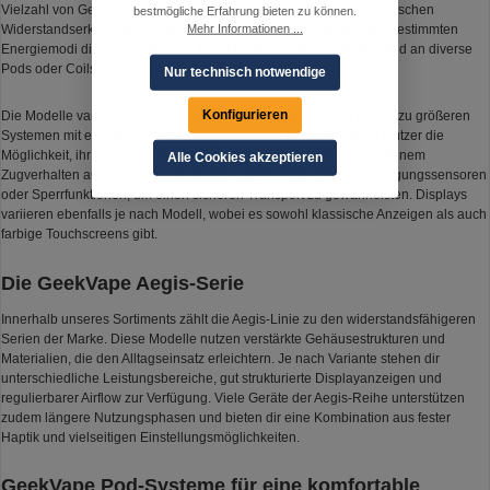
Vielzahl von GeekVape-Modellen nutzt Chipsätze, die der automatischen
bestmögliche Erfahrung bieten zu können.
Widerstandserkennung, voreingestellten Leistungsbereiche oder bestimmten
Mehr Informationen ...
Energiemodi dienen. So können Einstellungen zügig kontrolliert und an diverse
Pods oder Coils angepasst werden.
Nur technisch notwendige
Konfigurieren
Die Modelle variieren von kompakten Alltagsgegenständen bis hin zu größeren
Systemen mit erweiterten Anpassungsoptionen. Dadurch haben Nutzer die
Möglichkeit, ihr bevorzugtes Verhalten zwischen engerem oder offenem
Alle Cookies akzeptieren
Zugverhalten auszuwählen. Zusätzlich nutzen einige Serien Bewegungssensoren
oder Sperrfunktionen, um einen sicheren Transport zu gewährleisten. Displays
variieren ebenfalls je nach Modell, wobei es sowohl klassische Anzeigen als auch
farbige Touchscreens gibt.
Die GeekVape Aegis-Serie
Innerhalb unseres Sortiments zählt die Aegis-Linie zu den widerstandsfähigeren
Serien der Marke. Diese Modelle nutzen verstärkte Gehäusestrukturen und
Materialien, die den Alltagseinsatz erleichtern. Je nach Variante stehen dir
unterschiedliche Leistungsbereiche, gut strukturierte Displayanzeigen und
regulierbarer Airflow zur Verfügung. Viele Geräte der Aegis-Reihe unterstützen
zudem längere Nutzungsphasen und bieten dir eine Kombination aus fester
Haptik und vielseitigen Einstellungsmöglichkeiten.
GeekVape Pod-Systeme für eine komfortable