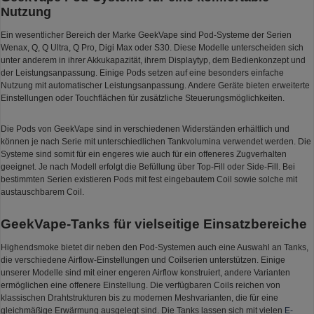
Nutzung
Ein wesentlicher Bereich der Marke GeekVape sind Pod-Systeme der Serien
Wenax, Q, Q Ultra, Q Pro, Digi Max oder S30. Diese Modelle unterscheiden sich
unter anderem in ihrer Akkukapazität, ihrem Displaytyp, dem Bedienkonzept und
der Leistungsanpassung. Einige Pods setzen auf eine besonders einfache
Nutzung mit automatischer Leistungsanpassung. Andere Geräte bieten erweiterte
Einstellungen oder Touchflächen für zusätzliche Steuerungsmöglichkeiten.
Die Pods von GeekVape sind in verschiedenen Widerständen erhältlich und
können je nach Serie mit unterschiedlichen Tankvolumina verwendet werden. Die
Systeme sind somit für ein engeres wie auch für ein offeneres Zugverhalten
geeignet. Je nach Modell erfolgt die Befüllung über Top-Fill oder Side-Fill. Bei
bestimmten Serien existieren Pods mit fest eingebautem Coil sowie solche mit
austauschbarem Coil.
GeekVape-Tanks für vielseitige Einsatzbereiche
Highendsmoke bietet dir neben den Pod-Systemen auch eine Auswahl an Tanks,
die verschiedene Airflow-Einstellungen und Coilserien unterstützen. Einige
unserer Modelle sind mit einer engeren Airflow konstruiert, andere Varianten
ermöglichen eine offenere Einstellung. Die verfügbaren Coils reichen von
klassischen Drahtstrukturen bis zu modernen Meshvarianten, die für eine
gleichmäßige Erwärmung ausgelegt sind. Die Tanks lassen sich mit vielen
E-