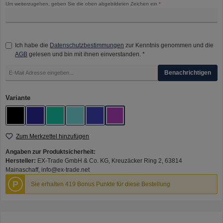
Um weiterzugehen, geben Sie die oben abgebildeten Zeichen ein
*
Ich habe die
Datenschutzbestimmungen
zur Kenntnis genommen und die
AGB
gelesen und bin mit ihnen einverstanden. *
Benachrichtigen
auswählen
Variante
Black
Blue Red
Bottle Green
Mint Blue
Pink Purple
Rainbow
Zum Merkzettel hinzufügen
Angaben zur Produktsicherheit:
Hersteller:
EX-Trade GmbH & Co. KG, Kreuzäcker Ring 2, 63814
Mainaschaff, info@ex-trade.net
P
Sie erhalten 419 Bonus Punkte für diese Bestellung