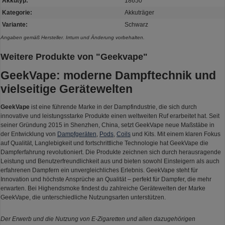
Akkutyp:
18650
Kategorie:
Akkuträger
Variante:
Schwarz
Angaben gemäß Hersteller. Irrtum und Änderung vorbehalten.
Weitere Produkte von "Geekvape"
GeekVape: moderne Dampftechnik und
vielseitige Gerätewelten
GeekVape
ist eine führende Marke in der Dampfindustrie, die sich durch
innovative und leistungsstarke Produkte einen weltweiten Ruf erarbeitet hat. Seit
seiner Gründung 2015 in Shenzhen, China, setzt GeekVape neue Maßstäbe in
der Entwicklung von
Dampfgeräten
,
Pods
,
Coils
und Kits. Mit einem klaren Fokus
auf Qualität, Langlebigkeit und fortschrittliche Technologie hat GeekVape die
Dampferfahrung revolutioniert. Die Produkte zeichnen sich durch herausragende
Leistung und Benutzerfreundlichkeit aus und bieten sowohl Einsteigern als auch
erfahrenen Dampfern ein unvergleichliches Erlebnis. GeekVape steht für
Innovation und höchste Ansprüche an Qualität – perfekt für Dampfer, die mehr
erwarten. Bei Highendsmoke findest du zahlreiche Gerätewelten der Marke
GeekVape, die unterschiedliche Nutzungsarten unterstützen.
Der Erwerb und die Nutzung von E-Zigaretten und allen dazugehörigen