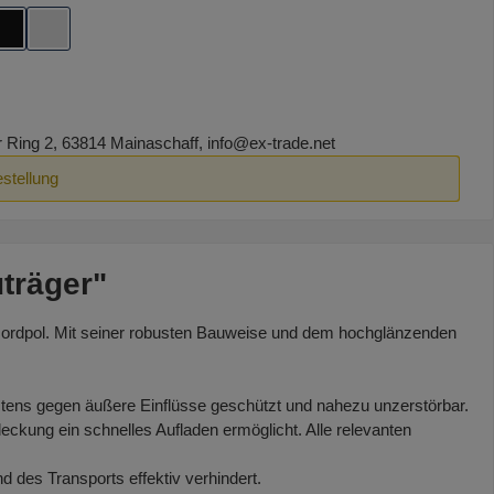
n
Schwarz
Silber
ing 2, 63814 Mainaschaff, info@ex-trade.net
estellung
träger"
m Nordpol. Mit seiner robusten Bauweise und dem hochglänzenden
ens gegen äußere Einflüsse geschützt und nahezu unzerstörbar.
ckung ein schnelles Aufladen ermöglicht. Alle relevanten
d des Transports effektiv verhindert.