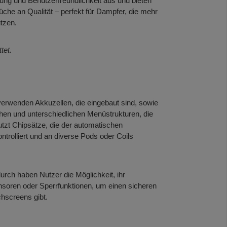
tung und Benutzerfreundlichkeit aus und bieten
che an Qualität – perfekt für Dampfer, die mehr
tzen.
tet.
erwenden Akkuzellen, die eingebaut sind, sowie
chen und unterschiedlichen Menüstrukturen, die
tzt Chipsätze, die der automatischen
trolliert und an diverse Pods oder Coils
rch haben Nutzer die Möglichkeit, ihr
soren oder Sperrfunktionen, um einen sicheren
chscreens gibt.