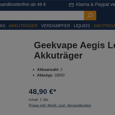
sandkostenfrei ab 49 €
Klarna & Paypal ve
HAS
AKKUTRÄGER
VERDAMPFER
LIQUIDS
NIKOTINSA
Geekvape Aegis L
Akkuträger
Akkuanzahl:
2
Akkutyp:
18650
48,90 €*
Inhalt:
1 Stk.
Preise inkl. MwSt. zzgl. Versandkosten