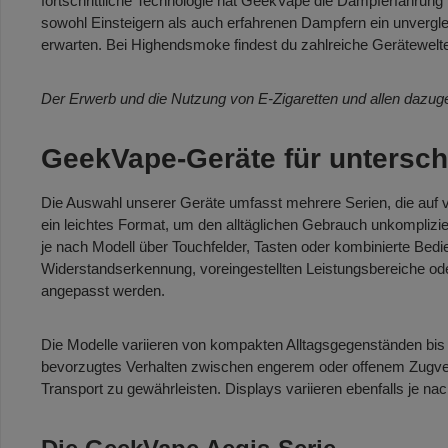
fortschrittliche Technologie hat GeekVape die Dampferfahrung 
sowohl Einsteigern als auch erfahrenen Dampfern ein unverglei
erwarten. Bei Highendsmoke findest du zahlreiche Gerätewelt
Der Erwerb und die Nutzung von E-Zigaretten und allen dazuge
GeekVape-Geräte für untersch
Die Auswahl unserer Geräte umfasst mehrere Serien, die auf 
ein leichtes Format, um den alltäglichen Gebrauch unkomplizie
je nach Modell über Touchfelder, Tasten oder kombinierte Bed
Widerstandserkennung, voreingestellten Leistungsbereiche ode
angepasst werden.
Die Modelle variieren von kompakten Alltagsgegenständen bis
bevorzugtes Verhalten zwischen engerem oder offenem Zugver
Transport zu gewährleisten. Displays variieren ebenfalls je n