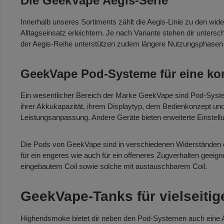
Die GeekVape Aegis-Serie
Innerhalb unseres Sortiments zählt die Aegis-Linie zu den wid
Alltagseinsatz erleichtern. Je nach Variante stehen dir untersc
der Aegis-Reihe unterstützen zudem längere Nutzungsphasen un
GeekVape Pod-Systeme für eine ko
Ein wesentlicher Bereich der Marke GeekVape sind Pod-System
ihrer Akkukapazität, ihrem Displaytyp, dem Bedienkonzept un
Leistungsanpassung. Andere Geräte bieten erweiterte Einstell
Die Pods von GeekVape sind in verschiedenen Widerständen er
für ein engeres wie auch für ein offeneres Zugverhalten geeigne
eingebautem Coil sowie solche mit austauschbarem Coil.
GeekVape-Tanks für vielseitig
Highendsmoke bietet dir neben den Pod-Systemen auch eine Aus