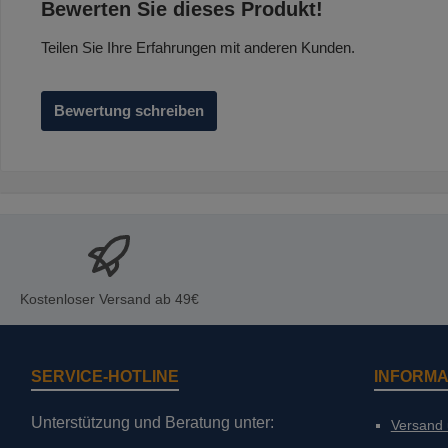
Durchschnittliche Bewertung von 0 von 5 Sternen
Bewerten Sie dieses Produkt!
Teilen Sie Ihre Erfahrungen mit anderen Kunden.
Bewertung schreiben
Kostenloser Versand ab 49€
SERVICE-HOTLINE
INFORMA
Unterstützung und Beratung unter:
Versand