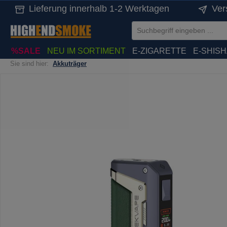
Lieferung innerhalb 1-2 Werktagen
Ver
springen
Zur Hauptnavigation springen
%SALE
NEU IM SORTIMENT
E-ZIGARETTE
E-SHIS
Sie sind hier:
Akkuträger
Bildergalerie überspringen