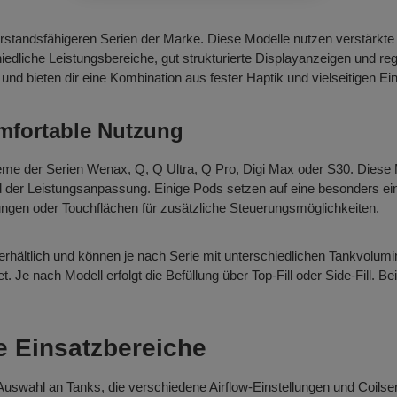
erstandsfähigeren Serien der Marke. Diese Modelle nutzen verstärkte
hiedliche Leistungsbereiche, gut strukturierte Displayanzeigen und reg
d bieten dir eine Kombination aus fester Haptik und vielseitigen Ein
mfortable Nutzung
e der Serien Wenax, Q, Q Ultra, Q Pro, Digi Max oder S30. Diese M
d der Leistungsanpassung. Einige Pods setzen auf eine besonders e
ungen oder Touchflächen für zusätzliche Steuerungsmöglichkeiten.
hältlich und können je nach Serie mit unterschiedlichen Tankvolum
t. Je nach Modell erfolgt die Befüllung über Top-Fill oder Side-Fill. B
e Einsatzbereiche
wahl an Tanks, die verschiedene Airflow-Einstellungen und Coilseri