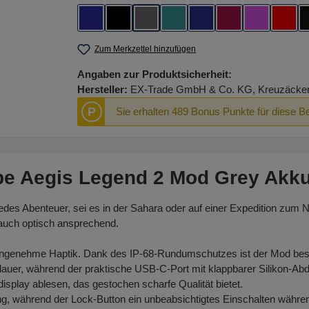
Blue Red
Classic Schwarz
Grau
Mint Green
Navy Blau
Pink Gold
Regenboge
Rot
Zum Merkzettel hinzufügen
Angaben zur Produktsicherheit:
Hersteller:
EX-Trade GmbH & Co. KG, Kreuzäcker R
P
Sie erhalten 489 Bonus Punkte für diese B
pe Aegis Legend 2 Mod Grey Akku
jedes Abenteuer, sei es in der Sahara oder auf einer Expedition zu
n auch optisch ansprechend.
angenehme Haptik. Dank des IP-68-Rundumschutzes ist der Mod best
uer, während der praktische USB-C-Port mit klappbarer Silikon-Abde
splay ablesen, das gestochen scharfe Qualität bietet.
ng, während der Lock-Button ein unbeabsichtigtes Einschalten währen