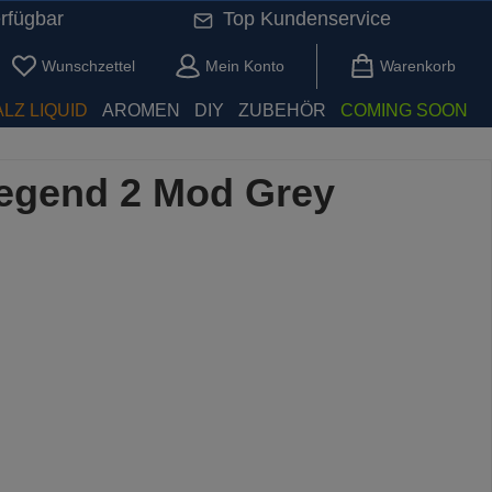
rfügbar
Top Kundenservice
Du hast 0 Produkte auf dem Merkzettel
Wunschzettel
Mein Konto
Warenkorb
LZ LIQUID
AROMEN
DIY
ZUBEHÖR
COMING SOON
egend 2 Mod Grey