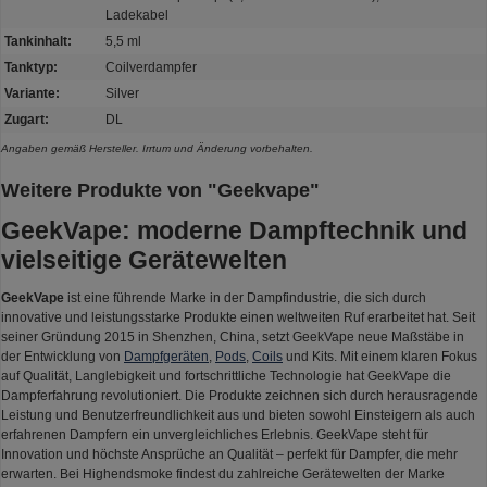
Ladekabel
Tankinhalt:
5,5 ml
Tanktyp:
Coilverdampfer
Variante:
Silver
Zugart:
DL
Angaben gemäß Hersteller. Irrtum und Änderung vorbehalten.
Weitere Produkte von "Geekvape"
GeekVape: moderne Dampftechnik und
vielseitige Gerätewelten
GeekVape
ist eine führende Marke in der Dampfindustrie, die sich durch
innovative und leistungsstarke Produkte einen weltweiten Ruf erarbeitet hat. Seit
seiner Gründung 2015 in Shenzhen, China, setzt GeekVape neue Maßstäbe in
der Entwicklung von
Dampfgeräten
,
Pods
,
Coils
und Kits. Mit einem klaren Fokus
auf Qualität, Langlebigkeit und fortschrittliche Technologie hat GeekVape die
Dampferfahrung revolutioniert. Die Produkte zeichnen sich durch herausragende
Leistung und Benutzerfreundlichkeit aus und bieten sowohl Einsteigern als auch
erfahrenen Dampfern ein unvergleichliches Erlebnis. GeekVape steht für
Innovation und höchste Ansprüche an Qualität – perfekt für Dampfer, die mehr
erwarten. Bei Highendsmoke findest du zahlreiche Gerätewelten der Marke