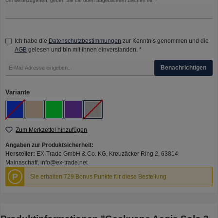
Um weiterzugehen, geben Sie die oben abgebildeten Zeichen ein
*
Ich habe die
Datenschutzbestimmungen
zur Kenntnis genommen und die
AGB
gelesen und bin mit ihnen einverstanden. *
Benachrichtigen
auswählen
Variante
Blue
Golden Blue
Green
Purple
Silver
(Diese Option ist zurzeit nicht verfügbar.)
(Diese Option ist zurzeit nicht verfügbar.)
Zum Merkzettel hinzufügen
Angaben zur Produktsicherheit:
Hersteller:
EX-Trade GmbH & Co. KG, Kreuzäcker Ring 2, 63814
Mainaschaff, info@ex-trade.net
P
Sie erhalten 729 Bonus Punkte für diese Bestellung