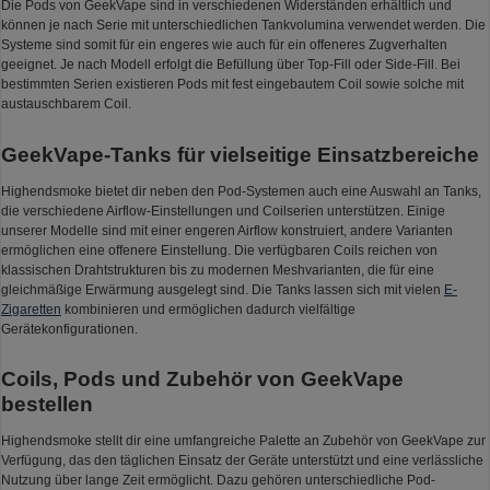
Die Pods von GeekVape sind in verschiedenen Widerständen erhältlich und
können je nach Serie mit unterschiedlichen Tankvolumina verwendet werden. Die
Systeme sind somit für ein engeres wie auch für ein offeneres Zugverhalten
geeignet. Je nach Modell erfolgt die Befüllung über Top-Fill oder Side-Fill. Bei
bestimmten Serien existieren Pods mit fest eingebautem Coil sowie solche mit
austauschbarem Coil.
GeekVape-Tanks für vielseitige Einsatzbereiche
Highendsmoke bietet dir neben den Pod-Systemen auch eine Auswahl an Tanks,
die verschiedene Airflow-Einstellungen und Coilserien unterstützen. Einige
unserer Modelle sind mit einer engeren Airflow konstruiert, andere Varianten
ermöglichen eine offenere Einstellung. Die verfügbaren Coils reichen von
klassischen Drahtstrukturen bis zu modernen Meshvarianten, die für eine
gleichmäßige Erwärmung ausgelegt sind. Die Tanks lassen sich mit vielen
E-
Zigaretten
kombinieren und ermöglichen dadurch vielfältige
Gerätekonfigurationen.
Coils, Pods und Zubehör von GeekVape
bestellen
Highendsmoke stellt dir eine umfangreiche Palette an Zubehör von GeekVape zur
Verfügung, das den täglichen Einsatz der Geräte unterstützt und eine verlässliche
Nutzung über lange Zeit ermöglicht. Dazu gehören unterschiedliche Pod-