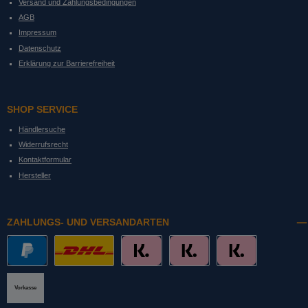
Versand und Zahlungsbedingungen
AGB
Impressum
Datenschutz
Erklärung zur Barrierefreiheit
SHOP SERVICE
Händlersuche
Widerrufsrecht
Kontaktformular
Hersteller
ZAHLUNGS- UND VERSANDARTEN
PayPal
DHL mit Altersprüfung
Slice it. (Ratenkauf)
Pay now. (Sofort Überweisung, Lastschrift
Pay later. (Rechnung)
Vorkasse