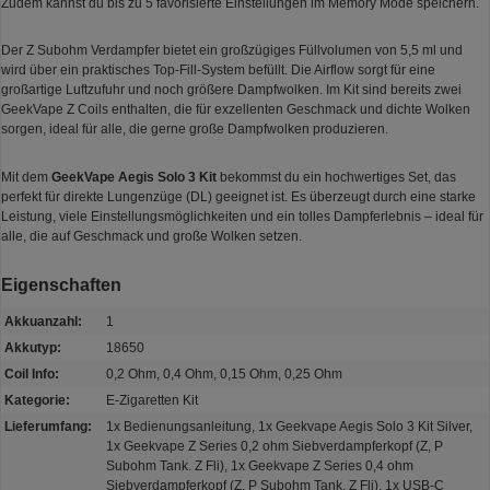
Zudem kannst du bis zu 5 favorisierte Einstellungen im Memory Mode speichern.
Der Z Subohm Verdampfer bietet ein großzügiges Füllvolumen von 5,5 ml und
wird über ein praktisches Top-Fill-System befüllt. Die Airflow sorgt für eine
großartige Luftzufuhr und noch größere Dampfwolken. Im Kit sind bereits zwei
GeekVape Z Coils enthalten, die für exzellenten Geschmack und dichte Wolken
sorgen, ideal für alle, die gerne große Dampfwolken produzieren.
Mit dem
GeekVape Aegis Solo 3 Kit
bekommst du ein hochwertiges Set, das
perfekt für direkte Lungenzüge (DL) geeignet ist. Es überzeugt durch eine starke
Leistung, viele Einstellungsmöglichkeiten und ein tolles Dampferlebnis – ideal für
alle, die auf Geschmack und große Wolken setzen.
Eigenschaften
Akkuanzahl:
1
Akkutyp:
18650
Coil Info:
0,2 Ohm, 0,4 Ohm, 0,15 Ohm, 0,25 Ohm
Kategorie:
E-Zigaretten Kit
Lieferumfang:
1x Bedienungsanleitung, 1x Geekvape Aegis Solo 3 Kit Silver,
1x Geekvape Z Series 0,2 ohm Siebverdampferkopf (Z, P
Subohm Tank. Z Fli), 1x Geekvape Z Series 0,4 ohm
Siebverdampferkopf (Z, P Subohm Tank. Z Fli), 1x USB-C