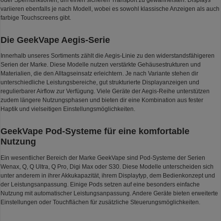
oder Sperrfunktionen, um einen sicheren Transport zu gewährleisten. Displays
variieren ebenfalls je nach Modell, wobei es sowohl klassische Anzeigen als auch
farbige Touchscreens gibt.
Die GeekVape Aegis-Serie
Innerhalb unseres Sortiments zählt die Aegis-Linie zu den widerstandsfähigeren
Serien der Marke. Diese Modelle nutzen verstärkte Gehäusestrukturen und
Materialien, die den Alltagseinsatz erleichtern. Je nach Variante stehen dir
unterschiedliche Leistungsbereiche, gut strukturierte Displayanzeigen und
regulierbarer Airflow zur Verfügung. Viele Geräte der Aegis-Reihe unterstützen
zudem längere Nutzungsphasen und bieten dir eine Kombination aus fester
Haptik und vielseitigen Einstellungsmöglichkeiten.
GeekVape Pod-Systeme für eine komfortable
Nutzung
Ein wesentlicher Bereich der Marke GeekVape sind Pod-Systeme der Serien
Wenax, Q, Q Ultra, Q Pro, Digi Max oder S30. Diese Modelle unterscheiden sich
unter anderem in ihrer Akkukapazität, ihrem Displaytyp, dem Bedienkonzept und
der Leistungsanpassung. Einige Pods setzen auf eine besonders einfache
Nutzung mit automatischer Leistungsanpassung. Andere Geräte bieten erweiterte
Einstellungen oder Touchflächen für zusätzliche Steuerungsmöglichkeiten.