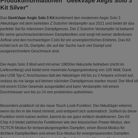
Produktinformationen "Geekvape Aegis Solo 3
Kit Silver"
Das
GeekVape Aegis Solo 3 Kit
kombiniert den modernen Aegis Solo 3
Akkuträger mit dem beliebten Z Subohm Verdampfer aus 2021 und bietet dir das
perfekte Set für intensiven Dampfgenuss. Der Z Subohm Verdampfer ist bekannt
für seine geschmacksintensiven Dampfwolken und sorgt mit seiner stufenlosen
Airflow und den hochwertigen Coils für ein unvergleichliches Erlebnis. Das Kit
richtet sich an DL-Dampfer, die auf der Suche nach viel Dampf und
ausgezeichnetem Geschmack sind.
Der Aegis Solo 3 Mod wird mit einer 18650er Akkuzelle betrieben (nicht im
Lieferumfang) und bietet eine maximale Ausgangsleistung von 100 Watt. Dank
des USB Typ-C Anschlusses lädt der Akkuträger mit bis zu 2 Ampere schnell auf,
sodass du nie lange auf deinen nächsten Dampfgenuss warten musst. Der Mod ist
mit einem 510er Gewinde ausgestattet und kann Verdampfer mit einem
Durchmesser von bis zu 24 mm problemlos aufnehmen.
Besonders praktisch ist die neue Touch-Look-Funktion: Der Akkuträger erkennt,
wenn du ihn in die Hand nimmst, und entsperrt sich automatisch. Solltest du diese
Funktion nicht nutzen wollen, kannst du sie ganz einfach deaktivieren. Der AS
Chip 4.0 bietet zahlreiche Funktionen wie den klassischen Power-Modus, den
TC/TCR-Modus für temperaturgeregeltes Dampfen, einen Boost-Modus für
dichtere Dampfwolken und einen Eco-Modus für energiesparendes Dampfen.