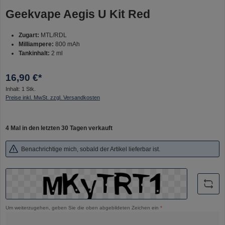
Geekvape Aegis U Kit Red
Zugart:
MTL/RDL
Milliampere:
800 mAh
Tankinhalt:
2 ml
16,90 €*
Inhalt:
1 Stk.
Preise inkl. MwSt. zzgl. Versandkosten
4 Mal in den letzten 30 Tagen verkauft
Benachrichtige mich, sobald der Artikel lieferbar ist.
Um weiterzugehen, geben Sie die oben abgebildeten Zeichen ein
*