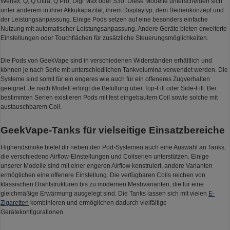
Wenax, Q, Q Ultra, Q Pro, Digi Max oder S30. Diese Modelle unterscheiden sich
unter anderem in ihrer Akkukapazität, ihrem Displaytyp, dem Bedienkonzept und
der Leistungsanpassung. Einige Pods setzen auf eine besonders einfache
Nutzung mit automatischer Leistungsanpassung. Andere Geräte bieten erweiterte
Einstellungen oder Touchflächen für zusätzliche Steuerungsmöglichkeiten.
Die Pods von GeekVape sind in verschiedenen Widerständen erhältlich und
können je nach Serie mit unterschiedlichen Tankvolumina verwendet werden. Die
Systeme sind somit für ein engeres wie auch für ein offeneres Zugverhalten
geeignet. Je nach Modell erfolgt die Befüllung über Top-Fill oder Side-Fill. Bei
bestimmten Serien existieren Pods mit fest eingebautem Coil sowie solche mit
austauschbarem Coil.
GeekVape-Tanks für vielseitige Einsatzbereiche
Highendsmoke bietet dir neben den Pod-Systemen auch eine Auswahl an Tanks,
die verschiedene Airflow-Einstellungen und Coilserien unterstützen. Einige
unserer Modelle sind mit einer engeren Airflow konstruiert, andere Varianten
ermöglichen eine offenere Einstellung. Die verfügbaren Coils reichen von
klassischen Drahtstrukturen bis zu modernen Meshvarianten, die für eine
gleichmäßige Erwärmung ausgelegt sind. Die Tanks lassen sich mit vielen
E-
Zigaretten
kombinieren und ermöglichen dadurch vielfältige
Gerätekonfigurationen.