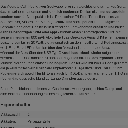
Das Aegis U (AU) Pod Kit von Geekvape ist ein ultraleichtes und schlankes Gerät,
das mit seinem markanten und sportlich-modernen Design nicht nur gut aussieht,
sondern auch äußerst praktisch ist. Dank seiner Tri-Proof Protection ist es vor
Spritzwasser, Stößen und Staub geschützt und somit perfekt für den täglichen
Gebrauch geeignet. Das Kit ist in 8 trendigen Farbvarianten erhältlich und bietet
dank seiner griffigen Soft-Leder Applikationen einen hervorragenden Griff. Mit
seinem integrierten 800 mAh Akku liefert das Geekvape Aegis U Kit eine maximale
Leistung von bis zu 20 Watt, die automatisch an den installierten U Pod angepasst
wird. Eine Farb-LED informiert über den Akkustand und den Ladefortschritt,
während der Akku über den USB Typ-C Anschluss schnell wieder aufgeladen
werden kann. Das Dampfen ist dank der Zugautomatik und des ergonomischen
Mundstücks des Pods einfach und bequem. Das Kit wird mit zwei U Pods geliefert,
die jeweils mit festverbauten Verdampferköpfen ausgestattet sind. Der 0.7 Ohm
Pod eignet sich sowohl für MTL- als auch für RDL-Dampfen, während der 1.1 Ohm
Pod für das klassische Mund-zu-Lunge Dampfen ausgelegt ist.
Beide Pods bieten eine intensive Geschmackswiedergabe, dichten Dampf und
eine einfache Handhabung mit bestmöglichem Auslaufschutz.
Eigenschaften
Akkuanzahl:
1
Akkutyp:
Verbaute Zelle