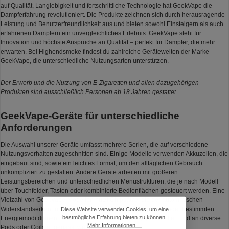
auf Qualität, Langlebigkeit und fortschrittliche Technologie hat GeekVape die
Dampferfahrung revolutioniert. Die Produkte zeichnen sich durch herausragende
Leistung und Benutzerfreundlichkeit aus und bieten sowohl Einsteigern als auch
erfahrenen Dampfern ein unvergleichliches Erlebnis. GeekVape steht für
Innovation und höchste Ansprüche an Qualität – perfekt für Dampfer, die mehr
erwarten. Bei Highendsmoke findest du zahlreiche Gerätewelten der Marke
GeekVape, die unterschiedliche Nutzungsarten unterstützen.
Der Erwerb und die Nutzung von E-Zigaretten und allen dazugehörigen
Produkten sind ausschließlich Personen ab 18 Jahren gestattet.
GeekVape-Geräte für unterschiedliche
Anforderungen
Die Auswahl unserer Geräte umfasst mehrere Serien, die auf verschiedene
Nutzungsverhalten zugeschnitten sind. Einige Modelle verwenden Akkuzellen, die
eingebaut sind, sowie ein leichtes Format, um den alltäglichen Gebrauch
unkompliziert zu gestalten. Andere Geräte arbeiten mit größeren
Leistungsbereichen und unterschiedlichen Menüstrukturen, die je nach Modell
über Touchfelder, Tasten oder kombinierte Bedienflächen gesteuert werden. Eine
Vielzahl von GeekVape-Modellen nutzt Chipsätze, die der automatischen
Widerstandserkennung, voreingestellten Leistungsbereiche oder bestimmten
Diese Website verwendet Cookies, um eine
bestmögliche Erfahrung bieten zu können.
Energiemodi dienen. So können Einstellungen zügig kontrolliert und an diverse
Mehr Informationen ...
Pods oder Coils angepasst werden.