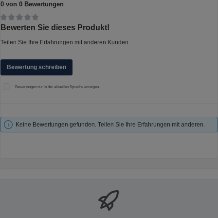
0 von 0 Bewertungen
Durchschnittliche Bewertung von 0 von 5 Sternen
Bewerten Sie dieses Produkt!
Teilen Sie Ihre Erfahrungen mit anderen Kunden.
Bewertung schreiben
Bewertungen nur in der aktuellen Sprache anzeigen.
Keine Bewertungen gefunden. Teilen Sie Ihre Erfahrungen mit anderen.