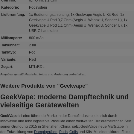
Coil Info:
0,7 Ohm, 1,1 Ohm
Kategorie:
Podsystem
Lieferumfang:
1x Bedienungsanleitung, 1x Geekvape Aegis U Kit Red, 1x
Geekvape U Pod 0,7 Ohm (Aegis U, Wenax U, Sonder U), 1x
Geekvape U Pod 1,1 Ohm (Aegis U, Wenax U, Sonder U), 1x
USB-C Ladekabel
Milliampere:
800 mAh
Tankinhalt:
2 ml
Tanktyp:
Pod
Variante:
Red
Zugart:
MTL/RDL
Angaben gemäß Hersteller. Irrtum und Änderung vorbehalten.
Weitere Produkte von "Geekvape"
GeekVape: moderne Dampftechnik und
vielseitige Gerätewelten
GeekVape
ist eine führende Marke in der Dampfindustrie, die sich durch
innovative und leistungsstarke Produkte einen weltweiten Ruf erarbeitet hat. Seit
seiner Gründung 2015 in Shenzhen, China, setzt GeekVape neue Maßstäbe in
der Entwicklung von
Dampfgeräten
,
Pods
,
Coils
und Kits. Mit einem klaren Fokus