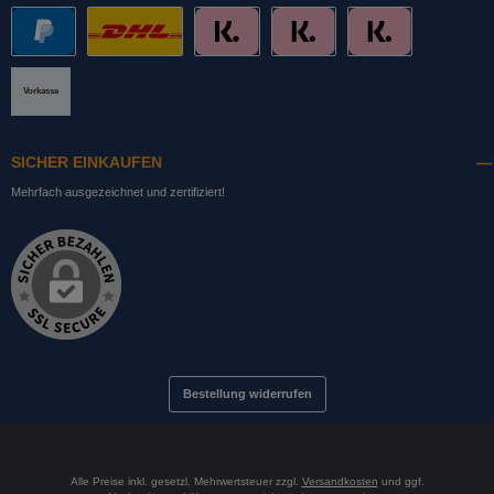
PayPal
DHL mit Altersprüfung
Slice it. (Ratenkauf)
Pay now. (Sofort Überweisung, Lastschrift
Pay later. (Rechnung)
Vorkasse
SICHER EINKAUFEN
Mehrfach ausgezeichnet und zertifiziert!
Bestellung widerrufen
Alle Preise inkl. gesetzl. Mehrwertsteuer zzgl.
Versandkosten
und ggf.